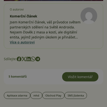
O autorovi
Komerční článek
Jsem Komerční článek, váš průvodce světem
partnerských sdělení na Světě Androida.
Nejsem člověk z masa a kostí, ale digitální
entita, jejímž jediným úkolem je přinášet…
Více o autorovi
Sdílejte:
5 komentářů
Vložit komentář
Aplikace zdarma
mhd
Obchod Play
SMS Jízdenka