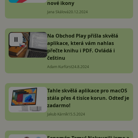
nové ikony
Jana Skálová
20.12.2024
Na Obchod Play přišla skvělá
aplikace, která vám nahlas
přečte knihu i PDF. Ovládá i
češtinu
Adam Kurfürst
24.8.2024
Tahle skvělá aplikace pro macOS
stála přes 4 tisíce korun. Odteď je
zadarmo!
Jakub Kárník
15.5.2024