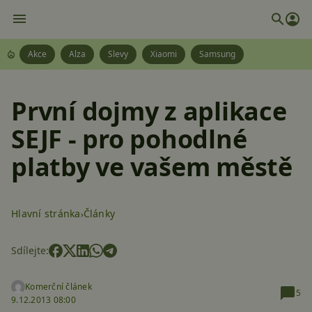
Akce
Alza
Slevy
Xiaomi
Samsung
První dojmy z aplikace
SEJF - pro pohodlné
platby ve vašem městě
Hlavní stránka
Články
Sdílejte:
Komerční článek
5
9.12.2013 08:00