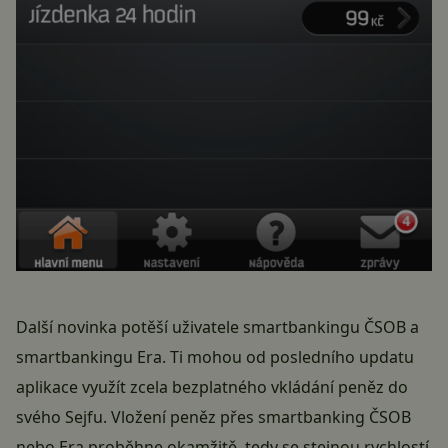
Další novinka potěší uživatele smartbankingu ČSOB a
smartbankingu Era. Ti mohou od posledního updatu
aplikace využít zcela bezplatného vkládání peněz do
svého Sejfu. Vložení peněz přes smartbanking ČSOB
nebo Era proběhne okamžitě, tedy se stejnou rychlostí