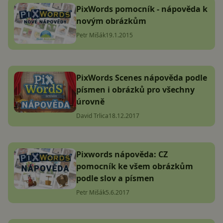
PixWords pomocník - nápověda k
novým obrázkům
Petr Mišák
19.1.2015
PixWords Scenes nápověda podle
písmen i obrázků pro všechny
úrovně
David Trlica
18.12.2017
Pixwords nápověda: CZ
pomocník ke všem obrázkům
podle slov a písmen
Petr Mišák
5.6.2017