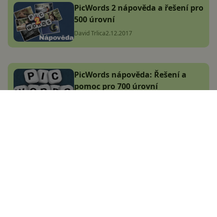
PicWords 2 nápověda a řešení pro
500 úrovní
David Trlica
2.12.2017
PicWords nápověda: Řešení a
pomoc pro 700 úrovní
David Trlica
30.11.2017
Největší český magazín
zaměřený na operační