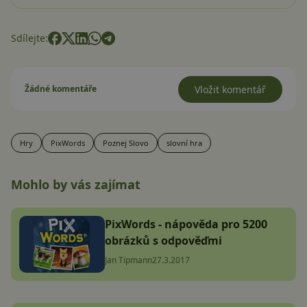
Sdílejte:
Žádné komentáře
Vložit komentář
Hry
PixWords
Poznej Slovo
slovní hra
Mohlo by vás zajímat
PixWords - nápověda pro 5200
obrázků s odpověďmi
Jan Tipmann
27.3.2017