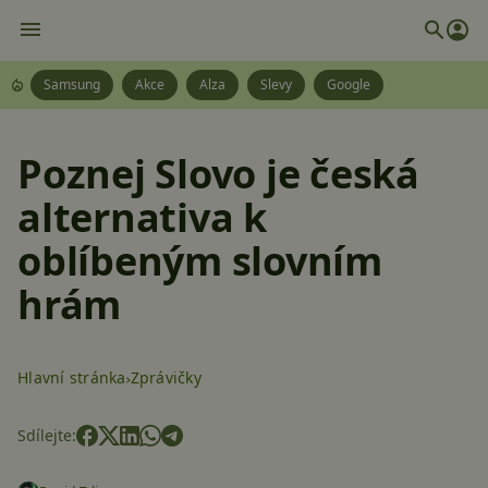
Samsung
Akce
Alza
Slevy
Google
Poznej Slovo je česká
alternativa k
oblíbeným slovním
hrám
Hlavní stránka
Zprávičky
Sdílejte: