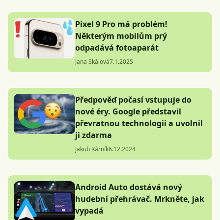
Pixel 9 Pro má problém!
Některým mobilům prý
odpadává fotoaparát
Jana Skálová
7.1.2025
Předpověď počasí vstupuje do
nové éry. Google představil
převratnou technologii a uvolnil
ji zdarma
Jakub Kárník
6.12.2024
Android Auto dostává nový
hudební přehrávač. Mrkněte, jak
vypadá