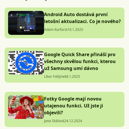
Android Auto dostává první
letošní aktualizaci. Co je nového?
Adam Kurfürst
10.1.2025
Google Quick Share přináší pro
všechny skvělou funkci, kterou
už Samsung umí dávno
Libor Foltýnek
8.1.2025
Fotky Google mají novou
utajenou funkci. Už jste ji
objevili?
Jana Skálová
24.12.2024