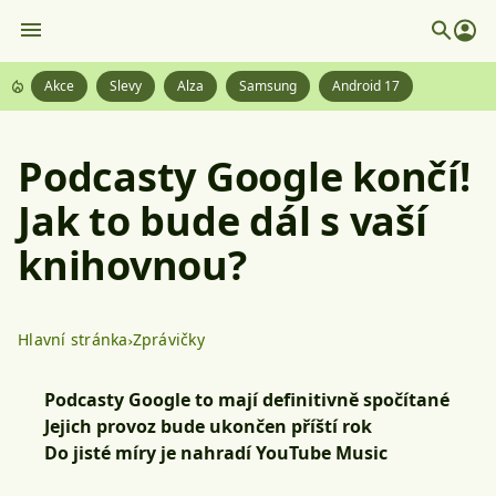
Akce
Slevy
Alza
Samsung
Android 17
Podcasty Google končí!
Jak to bude dál s vaší
knihovnou?
Hlavní stránka
Zprávičky
Podcasty Google to mají definitivně spočítané
Jejich provoz bude ukončen příští rok
Do jisté míry je nahradí YouTube Music