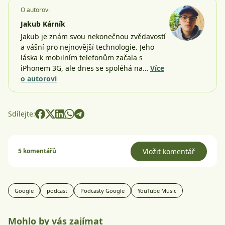
O autorovi
Jakub Kárník
Jakub je znám svou nekonečnou zvědavostí
a vášní pro nejnovější technologie. Jeho
láska k mobilním telefonům začala s
iPhonem 3G, ale dnes se spoléhá na…
Více
o autorovi
Sdílejte:
5 komentářů
Vložit komentář
Google
podcast
Podcasty Google
YouTube Music
Mohlo by vás zajímat