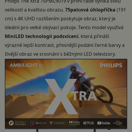
Philips The Xtra 75PML9019 v první řadě vyniká svou
velikostí a kvalitou obrazu.
75palcová úhlopříčka
(191
cm) s 4K UHD rozlišením poskytuje obraz, který je
ideální pro velké obývací pokoje. Tento model využívá
MiniLED technologii podsvícení
, která přináší
výrazně lepší kontrast, přesnější podání černé barvy a
živější obraz ve srovnání s běžnými LED televizory.