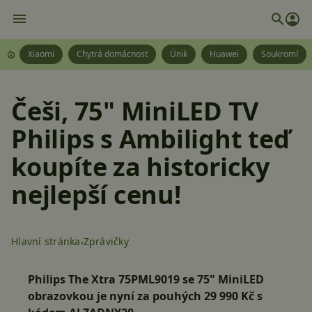
Xiaomi
Chytrá domácnost
Únik
Huawei
Soukromí
Češi, 75" MiniLED TV
Philips s Ambilight teď
koupíte za historicky
nejlepší cenu!
Hlavní stránka
Zprávičky
Philips The Xtra 75PML9019 se 75" MiniLED
obrazovkou je nyní za pouhých 29 990 Kč s