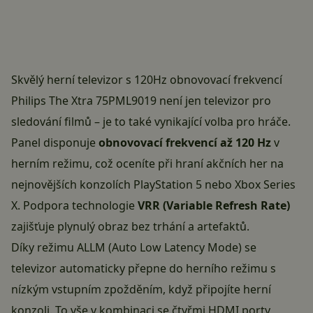
Skvělý herní televizor s 120Hz obnovovací frekvencí
Philips The Xtra 75PML9019 není jen televizor pro
sledování filmů – je to také vynikající volba pro hráče.
Panel disponuje
obnovovací frekvencí až 120 Hz
v
herním režimu, což oceníte při hraní akčních her na
nejnovějších konzolích PlayStation 5 nebo Xbox Series
X. Podpora technologie
VRR (Variable Refresh Rate)
zajišťuje plynulý obraz bez trhání a artefaktů.
Díky režimu ALLM (Auto Low Latency Mode) se
televizor automaticky přepne do herního režimu s
nízkým vstupním zpožděním, když připojíte herní
konzoli. To vše v kombinaci se čtyřmi HDMI porty