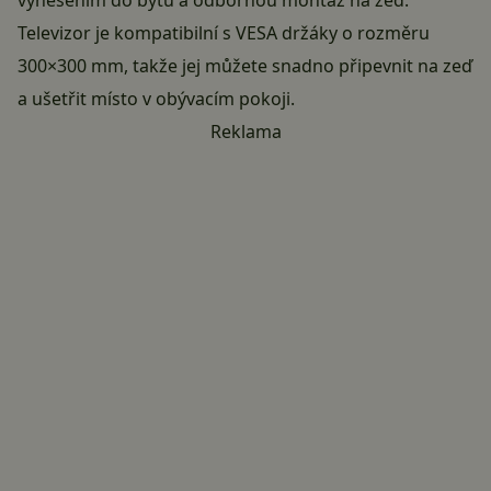
vynesením do bytu a odbornou montáž na zeď.
Televizor je kompatibilní s VESA držáky o rozměru
300×300 mm, takže jej můžete snadno připevnit na zeď
a ušetřit místo v obývacím pokoji.
Reklama