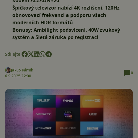
kódem ALZADNY20
Špičkový televizor nabízí 4K rozlišení, 120Hz
obnovovací frekvenci a podporu všech
moderních HDR formátů
Bonusy: Ambilight podsvícení, 40W zvukový
systém a 5letá záruka po registraci
Sdílejte:
Jakub Kárník
0
6.9.2025 22:00