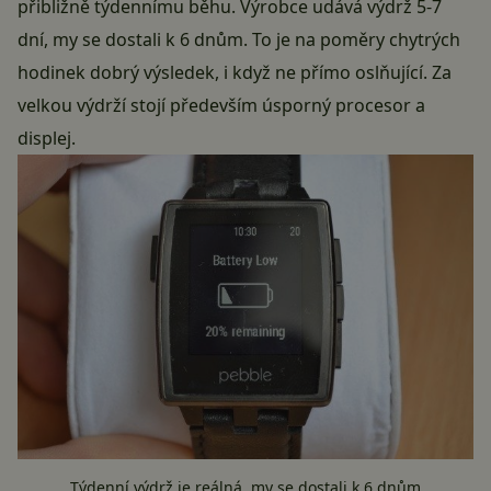
přibližně týdennímu běhu. Výrobce udává výdrž 5-7
dní, my se dostali k 6 dnům. To je na poměry chytrých
hodinek dobrý výsledek, i když ne přímo oslňující. Za
velkou výdrží stojí především úsporný procesor a
displej.
Týdenní výdrž je reálná, my se dostali k 6 dnům