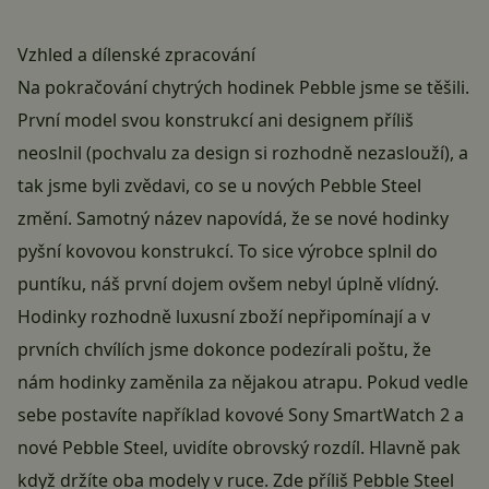
Vzhled a dílenské zpracování
Na pokračování chytrých hodinek Pebble jsme se těšili.
První model svou konstrukcí ani designem příliš
neoslnil (pochvalu za design si rozhodně nezaslouží), a
tak jsme byli zvědavi, co se u nových Pebble Steel
změní. Samotný název napovídá, že se nové hodinky
pyšní kovovou konstrukcí. To sice výrobce splnil do
puntíku, náš první dojem ovšem nebyl úplně vlídný.
Hodinky rozhodně luxusní zboží nepřipomínají a v
prvních chvílích jsme dokonce podezírali poštu, že
nám hodinky zaměnila za nějakou atrapu. Pokud vedle
sebe postavíte například kovové Sony SmartWatch 2 a
nové Pebble Steel, uvidíte obrovský rozdíl. Hlavně pak
když držíte oba modely v ruce. Zde příliš Pebble Steel