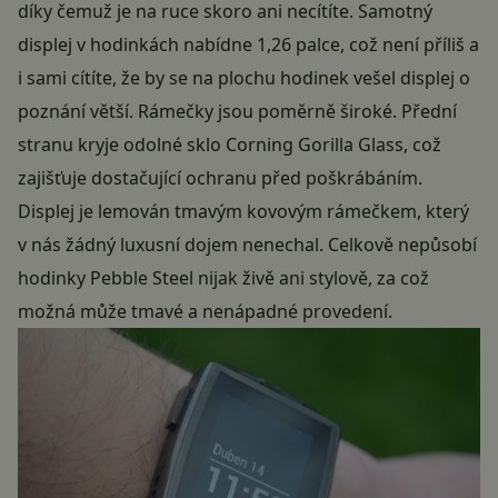
díky čemuž je na ruce skoro ani necítíte. Samotný
displej v hodinkách nabídne 1,26 palce, což není příliš a
i sami cítíte, že by se na plochu hodinek vešel displej o
poznání větší. Rámečky jsou poměrně široké. Přední
stranu kryje odolné sklo Corning Gorilla Glass, což
zajišťuje dostačující ochranu před poškrábáním.
Displej je lemován tmavým kovovým rámečkem, který
v nás žádný luxusní dojem nenechal. Celkově nepůsobí
hodinky Pebble Steel nijak živě ani stylově, za což
možná může tmavé a nenápadné provedení.