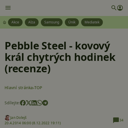
Akce
Alza
Samsung
Únik
Mediatek
Pebble Steel - kovový
král chytrých hodinek
(recenze)
Hlavní stránka
TOP
Sdílejte:
Jan Dolejš
34
20.4.2014 06:00 (
8.12.2022 19:11)