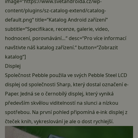
image=“https://www.svetandroida.cz/wp-
content/plugins/sz-catalog-extend/catalog-
default.png“ title=“Katalog Android zařízení“
subtitle=“Specifikace, recenze, galerie, video,
hodnocení, porovnávání…“ desc=“Pro více informací
navštivte náš katalog zařízení.“ button=“Zobrazit
katalog“]
Displej
Společnost Pebble použila ve svých Pebble Steel LCD
displej od společnosti Sharp, který dostal označení e-
Paper. Jedná se o černobílý displej, který vyniká
především skvělou viditelností na slunci a nízkou
spotřebou. Na první pohled připomíná e-ink displej z
čteček knih, vykreslování je ale o dost rychlejší.