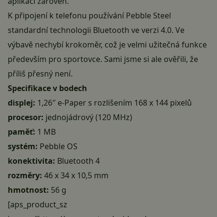
aplikací zároveň.
K připojení k telefonu používání Pebble Steel
standardní technologii Bluetooth ve verzi 4.0. Ve
výbavě nechybí krokoměr, což je velmi užitečná funkce
především pro sportovce. Sami jsme si ale ověřili, že
příliš přesný není.
Specifikace v bodech
displej:
1,26″ e-Paper s rozlišením 168 x 144 pixelů
procesor:
jednojádrový (120 MHz)
paměť:
1 MB
systém:
Pebble OS
konektivita:
Bluetooth 4
rozměry:
46 x 34 x 10,5 mm
hmotnost:
56 g
[aps_product_sz