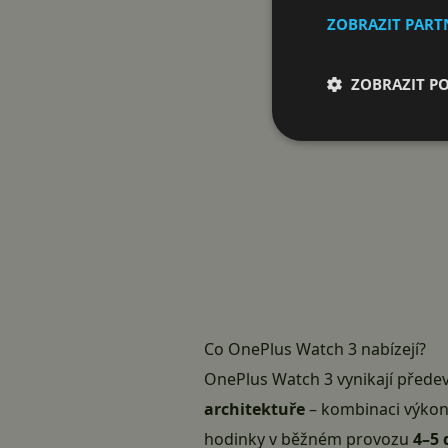
ZOBRAZIT PAR
ZOBRAZIT P
Co OnePlus Watch 3 nabízejí?
OnePlus Watch 3 vynikají před
architektuře
– kombinaci výko
hodinky v běžném provozu
4–5 