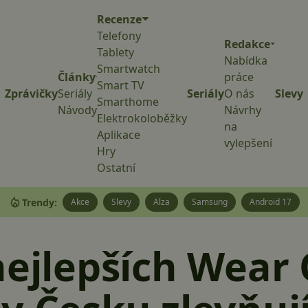
Recenze
Telefony
Redakce
Tablety
Nabídka
Smartwatch
Články
práce
Smart TV
Zprávičky
Seriály
Seriály
O nás
Slevy
Smarthome
Návody
Návrhy
Elektrokoloběžky
na
Aplikace
vylepšení
Hry
Ostatní
Trendy:
Akce
Slevy
Alza
Samsung
Android 17
nejlepších Wear