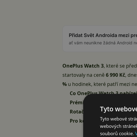
Přidat Svět Androida mezi p
ať vám neunikne žádná Android n
OnePlus Watch 3
, které se pře
startovaly na ceně
6 990 Kč
, dne
%
u hodinek, které patří mezi ne
Co OnePlus Watch 3 nabízej
Prémiové zpracování z titan
Tyto webové
Rotační koruna konečně fu
Tyto webové strán
Pro koho jsou OnePlus Wat
webových stránek
souborů cookie.