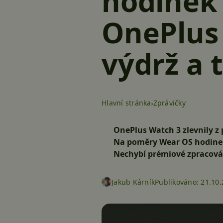
hodinek 
OnePlus 
výdrž a 
Hlavní stránka
Zprávičky
OnePlus Watch 3 zlevnily z 
Na poměry Wear OS hodinek
Nechybí prémiové zpracování
Jakub Kárník
Publikováno:
21.10.