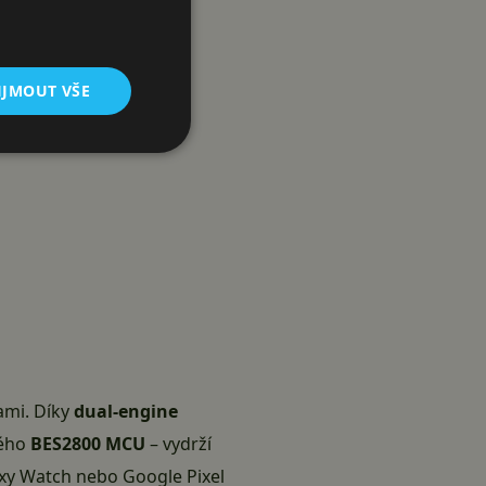
IJMOUT VŠE
mi. Díky
dual-engine
ého
BES2800 MCU
– vydrží
axy Watch nebo Google Pixel