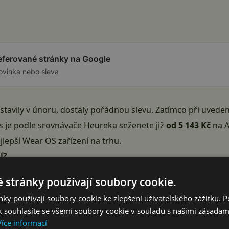
referované stránky na Google
ovinka nebo sleva
dstavily v únoru, dostaly pořádnou slevu. Zatímco při uvede
s je podle srovnávače Heureka seženete již
od 5 143 Kč
na A
jlepší Wear OS zařízení na trhu.
í?
u a nerezové oceli
 stránky používají soubory cookie.
nguje
ky používají soubory cookie ke zlepšení uživatelského zážitku. 
ch 3?
 souhlasíte se všemi soubory cookie v souladu s našimi zásadam
Více informací