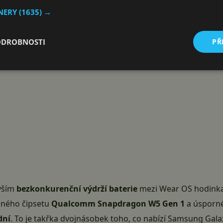
Reklama
TNERY
(1635) →
ODROBNOSTI
PŘ
evším
bezkonkurenční výdrží baterie
mezi Wear OS hodinka
nného čipsetu
Qualcomm Snapdragon W5 Gen 1
a úsporn
dní
. To je takřka dvojnásobek toho, co nabízí Samsung Gal