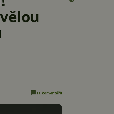
!
kvělou
u
11 komentářů