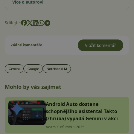
Více o autorovi
Sdílejte:
Žádné komentáře
Vložit komentář
Gemini
Google
NotebookLM
Mohlo by vás zajímat
Android Auto dostane
schopnějšího asistenta! Takto
(zhruba) vypadá Gemini v akci
Adam Kurfürst
9.1.2025