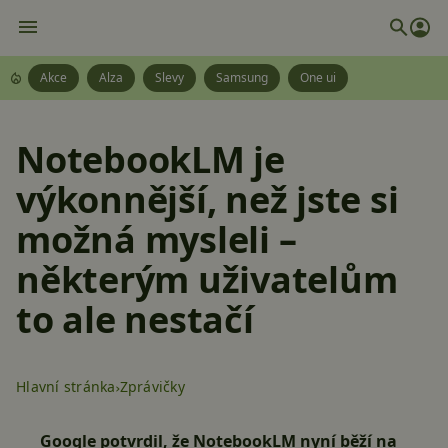
Akce
Alza
Slevy
Samsung
One ui
NotebookLM je
výkonnější, než jste si
možná mysleli –
některým uživatelům
to ale nestačí
Hlavní stránka
Zprávičky
Google potvrdil, že NotebookLM nyní běží na