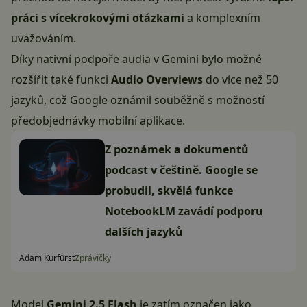
práci s vícekrokovými otázkami
a komplexním
uvažováním.
Díky nativní podpoře audia v Gemini bylo možné
rozšířit také funkci
Audio Overviews
do více než 50
jazyků, což Google oznámil souběžně s možností
předobjednávky mobilní aplikace.
Z poznámek a dokumentů
podcast v češtině. Google se
probudil, skvělá funkce
NotebookLM zavádí podporu
dalších jazyků
Adam Kurfürst
Zprávičky
Model
Gemini 2.5 Flash
je zatím označen jako