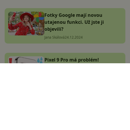
Fotky Google mají novou
utajenou funkci. Už jste ji
objevili?
Jana Skálová
24.12.2024
Pixel 9 Pro má problém!
Některým mobilům prý
odpadává fotoaparát
Jana Skálová
7.1.2025