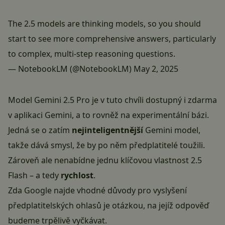
The 2.5 models are thinking models, so you should
start to see more comprehensive answers, particularly
to complex, multi-step reasoning questions.
— NotebookLM (@NotebookLM)
May 2, 2025
Model Gemini 2.5 Pro je v tuto chvíli dostupný i zdarma
v aplikaci
Gemini
, a to rovněž na experimentální bázi.
Jedná se o zatím
nejinteligentnější
Gemini model,
takže dává smysl, že by po něm předplatitelé toužili.
Zároveň ale nenabídne jednu klíčovou vlastnost 2.5
Flash – a tedy
rychlost
.
Zda Google najde vhodné důvody pro vyslyšení
předplatitelských ohlasů je otázkou, na jejíž odpověď
budeme trpělivě vyčkávat.