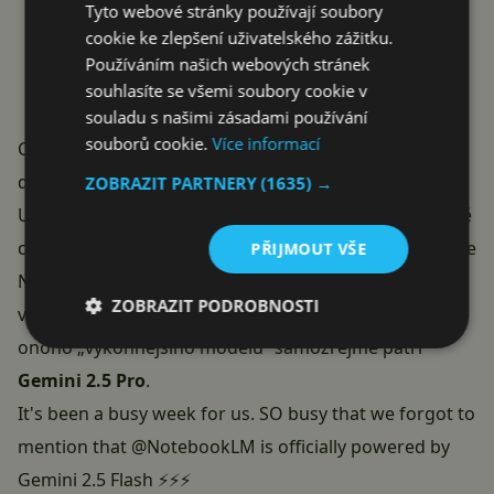
Tyto webové stránky používají soubory
cookie ke zlepšení uživatelského zážitku.
Používáním našich webových stránek
souhlasíte se všemi soubory cookie v
souladu s našimi zásadami používání
souborů cookie.
Více informací
Co na to uživatelé NotebookLM? S nadšením přichází i
další požadavky
ZOBRAZIT PARTNERY
(1635) →
Uživatelé zároveň žádají určitou míru férovosti. Kromě
chvály se derou na povrch i názory, že by placená verze
PŘIJMOUT VŠE
NotebookLM
měla běžet na výkonnějším modelu, než
ZOBRAZIT PODROBNOSTI
verze dostupná bez placení. Mezi populární návrhy
onoho „výkonnějšího modelu“ samozřejmě patří
Gemini 2.5 Pro
.
It's been a busy week for us. SO busy that we forgot to
mention that
@NotebookLM
is officially powered by
Gemini 2.5 Flash ⚡️⚡️⚡️