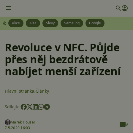
Akce
Alza
Slevy
Samsung
Google
Revoluce v NFC. Půjde
přes něj bezdrátově
nabíjet menší zařízení
Hlavní stránka
Články
Sdílejte:
Marek Houser
8
7.5.2020 16:03