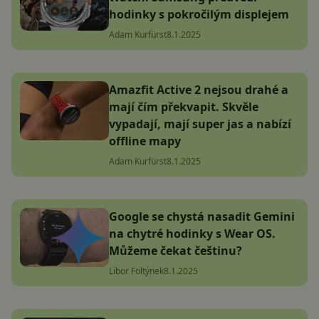
hodinky s pokročilým displejem
Adam Kurfürst
8.1.2025
Amazfit Active 2 nejsou drahé a
mají čím překvapit. Skvěle
vypadají, mají super jas a nabízí
offline mapy
Adam Kurfürst
8.1.2025
Google se chystá nasadit Gemini
na chytré hodinky s Wear OS.
Můžeme čekat češtinu?
Libor Foltýnek
8.1.2025