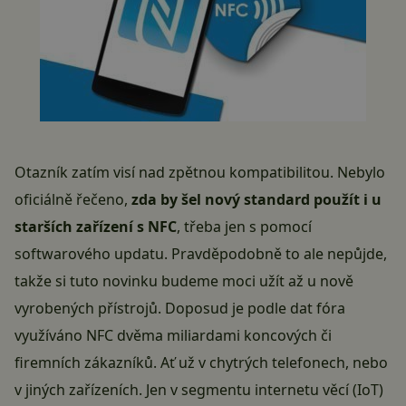
Otazník zatím visí nad zpětnou kompatibilitou. Nebylo
oficiálně řečeno,
zda by šel nový standard použít i u
starších zařízení s NFC
, třeba jen s pomocí
softwarového updatu. Pravděpodobně to ale nepůjde,
takže si tuto novinku budeme moci užít až u nově
vyrobených přístrojů. Doposud je podle dat fóra
využíváno NFC dvěma miliardami koncových či
firemních zákazníků. Ať už v chytrých telefonech, nebo
v jiných zařízeních. Jen v segmentu internetu věcí (IoT)