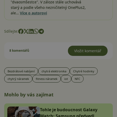
"dvaosmšestce". V záloze stále uchovává
starý a podle všeho nezničitelný OnePlus2,
ale…
Více o autorovi
Sdílejte:
8 komentářů
Vložit komentář
Bezdrátové nabíjení
chytrá elektronika
Chytré hodinky
chytrý náramek
fitness náramek
iot
NFC
Mohlo by vás zajímat
Tohle je budoucnost Galaxy
Watch: Samsung předvedl