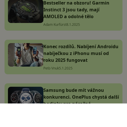
Bestseller na obzoru! Garmin
Instinct 3 jsou tady, mají
AMOLED a odolné tělo
Adam Kurfürst
8.1.2025
Konec rozdílů. Nabíjení Androidu
nabíječkou z iPhonu musí od
roku 2025 fungovat
Peťo Vnuk
5.1.2025
Samsung bude mít vážnou
konkurenci. OnePlus chystá další
hodinky pro náročné
Adam Kurfürst
1.1.2025