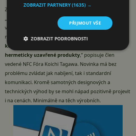
ZOBRAZIT PARTNERY
(1635) →
Zvládne komunikovat i nabíjet
„Bezdrátové nabíjení přes NFC je opravdu pokroková
PŘIJMOUT VŠE
věc, protože změní možnosti designu a interakce s
malými, bateriemi poháněnými zařízeními.
Eliminuje
ZOBRAZIT PODROBNOSTI
konektory i kontakty a umožní vytvářet menší a
hermeticky uzavřené produkty
,“ popisuje člen
vedené NFC Fóra Koichi Tagawa. Novinka má bez
problému zvládat jak nabíjení, tak i standardní
komunikaci. Kromě samotných designových a
technických výhod by se mohl nápad pozitivně projevit
i na cenách. Minimálně na těch výrobních.