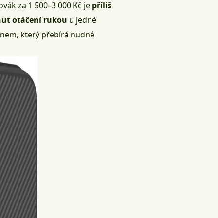
ovák za 1 500–3 000 Kč je
příliš
nut otáčení rukou
u jedné
onem, který přebírá nudné