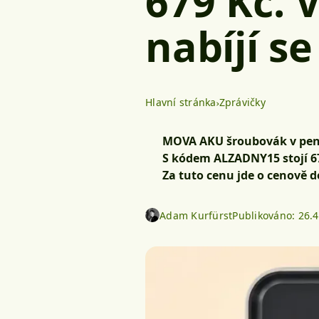
679 Kč. 
nabíjí s
Hlavní stránka
Zprávičky
MOVA AKU šroubovák v pen-si
S kódem ALZADNY15 stojí 679
Za tuto cenu jde o cenově 
Adam Kurfürst
Publikováno:
26.4