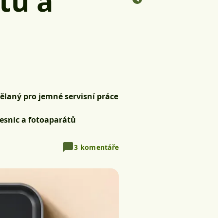
tů a
dělaný pro jemné servisní práce
vesnic a fotoaparátů
3 komentáře