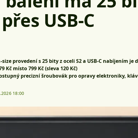
V balení má 25 bi
e přes USB-C
ze provedení s 25 bity z oceli S2 a USB-C nabíjením je 
 Kč místo 799 Kč (sleva 120 Kč)
dostupný precizní šroubovák pro opravy elektroniky, klá
.2026 18:00