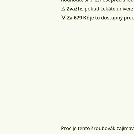
⚠️
Zvažte
, pokud čekáte univerz
💡
Za 679 Kč
je to dostupný prec
Proč je tento šroubovák zajímav