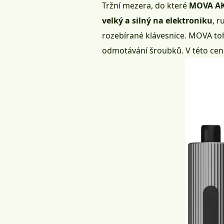
Tržní mezera, do které
MOVA AK
velký a silný na elektroniku
, 
rozebírané klávesnice. MOVA to
odmotávání šroubků. V této ceno