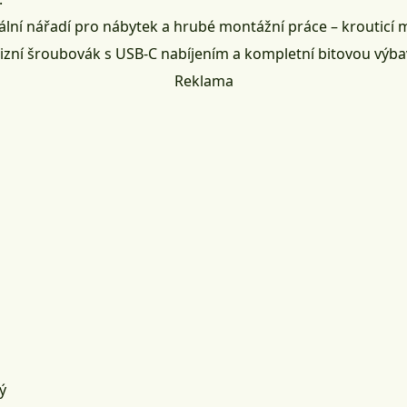
ální nářadí pro nábytek a hrubé montážní práce – krouticí 
izní šroubovák s USB-C nabíjením a kompletní bitovou výba
Reklama
ý