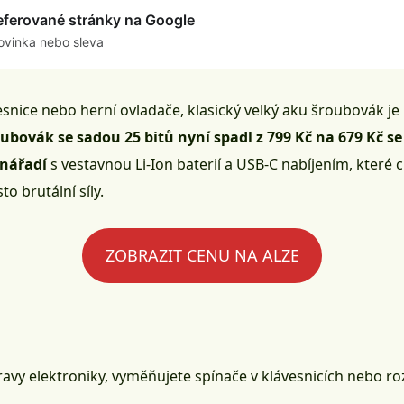
referované stránky na Google
ovinka nebo sleva
esnice nebo herní ovladače, klasický velký aku šroubovák j
bovák se sadou 25 bitů nyní spadl z 799 Kč na 679 Kč
 nářadí
s vestavnou Li-Ion baterií a USB-C nabíjením, které cí
to brutální síly.
ZOBRAZIT CENU NA ALZE
ravy elektroniky, vyměňujete spínače v klávesnicích nebo ro
.