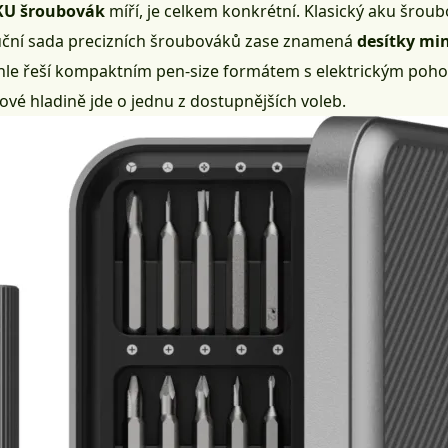
U šroubovák
míří, je celkem konkrétní. Klasický aku šroub
ruční sada precizních šroubováků zase znamená
desítky mi
hle řeší kompaktním pen-size formátem s elektrickým poh
vé hladině jde o jednu z dostupnějších voleb.