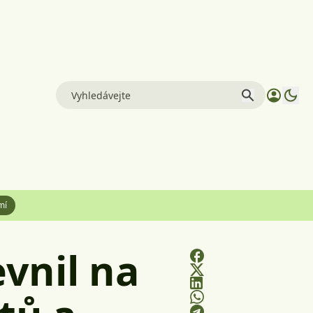
mí
vnil na