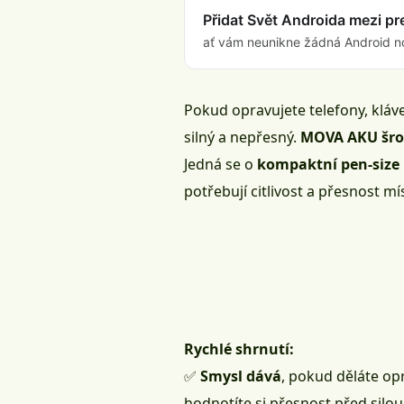
Přidat Svět Androida mezi p
ať vám neunikne žádná Android n
Pokud opravujete telefony, kláv
silný a nepřesný.
MOVA AKU šrou
Jedná se o
kompaktní pen-size
potřebují citlivost a přesnost mís
Rychlé shrnutí:
✅
Smysl dává
, pokud děláte op
hodnotíte si přesnost před silou