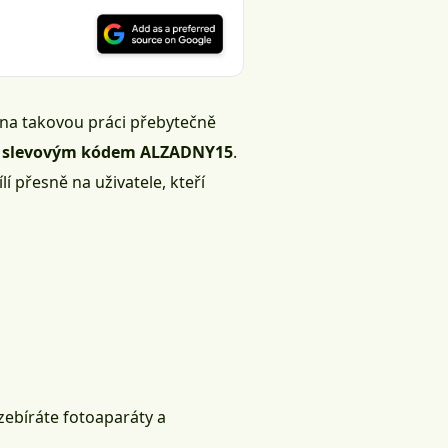
e na takovou práci přebytečně
 se slevovým kódem ALZADNY15
.
lí přesně na uživatele, kteří
zebíráte fotoaparáty a