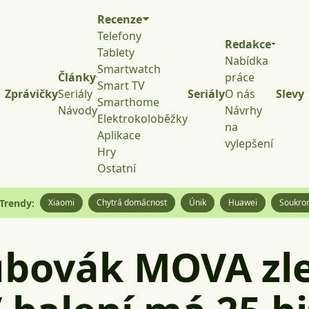
Recenze
Telefony
Redakce
Tablety
Nabídka
Smartwatch
Články
práce
Smart TV
Zprávičky
Seriály
Seriály
O nás
Slevy
Smarthome
Návody
Návrhy
Elektrokoloběžky
na
Aplikace
vylepšení
Hry
Ostatní
Trendy:
Xiaomi
Chytrá domácnost
Únik
Huawei
Soukro
ubovák MOVA zle