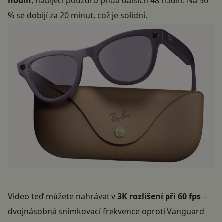
hodin
, nabíjecí pouzdro přidá dalších 48 hodin. Na 50
% se dobijí za 20 minut, což je solidní.
Video teď můžete nahrávat v
3K rozlišení při 60 fps
–
dvojnásobná snímkovací frekvence oproti Vanguard