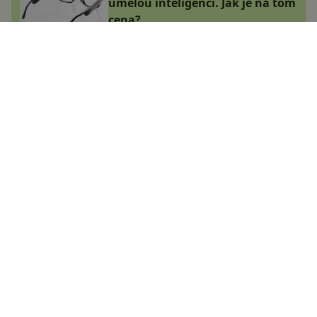
umělou inteligenci. Jak je na tom
cena?
Adam Kurfürst
14.12.2024
Používáte WhatsApp? Pak si
hned zapněte tuhle novou funkci
Jakub Kárník
24.6.2023
Skvělá novinka ve WhatsAppu:
na zprávu odpovíte během
vteřiny!
Jana Skálová
14.12.2024
Neuvěřitelný AI editor videí míří