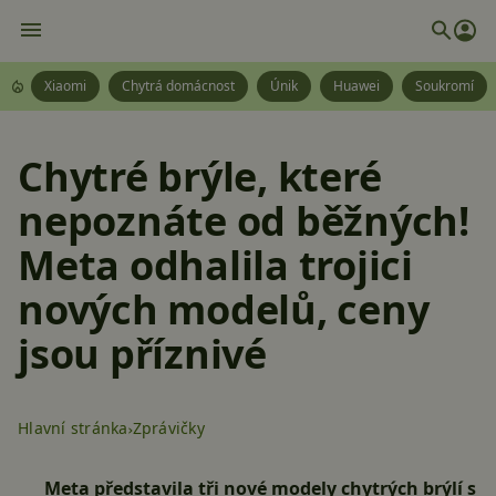
Xiaomi
Chytrá domácnost
Únik
Huawei
Soukromí
Chytré brýle, které
nepoznáte od běžných!
Meta odhalila trojici
nových modelů, ceny
jsou příznivé
Hlavní stránka
Zprávičky
Meta představila tři nové modely chytrých brýlí s