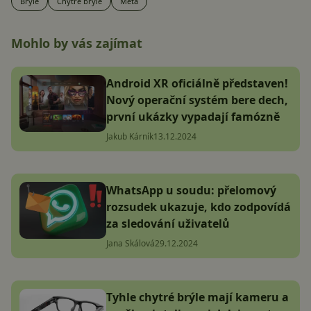
Brýle
Chytré brýle
Meta
Mohlo by vás zajímat
Android XR oficiálně představen!
Nový operační systém bere dech,
první ukázky vypadají famózně
Jakub Kárník
13.12.2024
WhatsApp u soudu: přelomový
rozsudek ukazuje, kdo zodpovídá
za sledování uživatelů
Jana Skálová
29.12.2024
Tyhle chytré brýle mají kameru a