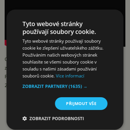
Tyto webové stránky
používají soubory cookie.
Tyto webové stránky používají soubory
cookie ke zlepšení uživatelského zážitku.
Používáním našich webových stránek
Cena 549 eur (asi 13 400 korun) není zrovna lidová, ale
souhlasíte se všemi soubory cookie v
za odolnost a sportovní design se zkrátka platí.
souladu s našimi zásadami používání
souborů cookie.
Více informací
Předobjednávky startují okamžitě, běžný prodej začne
21. října.
ZOBRAZIT PARTNERY
(1635) →
Reklama
PŘIJMOUT VŠE
ZOBRAZIT PODROBNOSTI