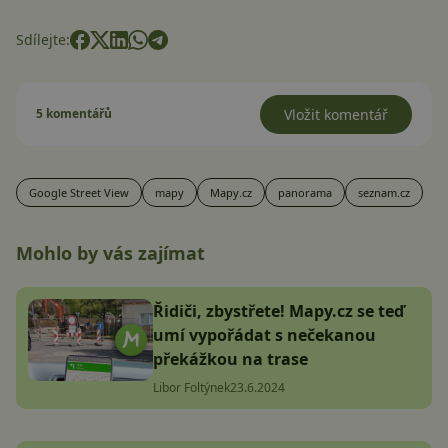
Sdílejte:
5 komentářů
Vložit komentář
Google Street View
mapy
Mapy.cz
panorama
seznam.cz
Mohlo by vás zajímat
Řidiči, zbystřete! Mapy.cz se teď
umí vypořádat s nečekanou
překážkou na trase
Libor Foltýnek
23.6.2024