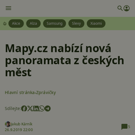
Akce
Alza
Samsung
Slevy
Xiaomi
Mapy.cz nabízí nová
panoramata z českých
měst
Hlavní stránka
Zprávičky
Sdílejte:
Jakub Kárník
5
26.9.2019 22:00