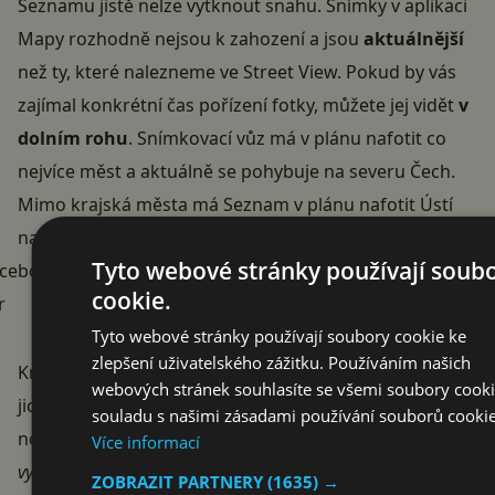
Seznamu jistě nelze vytknout snahu. Snímky v aplikaci
Mapy rozhodně nejsou k zahození a jsou
aktuálnější
než ty, které nalezneme ve Street View. Pokud by vás
zajímal konkrétní čas pořízení fotky, můžete jej vidět
v
dolním rohu
. Snímkovací vůz má v plánu nafotit co
nejvíce měst a aktuálně se pohybuje na severu Čech.
Mimo krajská města má Seznam v plánu nafotit Ústí
nad Labem, Jičín, Liberec a mnoho dalších.
Tyto webové stránky používají soub
acebook.com/Mapy.cz/photos/a.10150380869529388/10157
cookie.
r
Tyto webové stránky používají soubory cookie ke
zlepšení uživatelského zážitku. Používáním našich
Kromě měst Seznam fotí také
turistické trasy
. Loni
webových stránek souhlasíte se všemi soubory cooki
jich nafotil úctyhodné množství, ovšem letos se vyvíjí
souladu s našimi zásadami používání souborů cookie
nové krosny a technologie pro focení.„
V tuto chvíli
Více informací
vyvíjíme novou technologii snímání. Všechny doposud
ZOBRAZIT PARTNERY
(1635) →