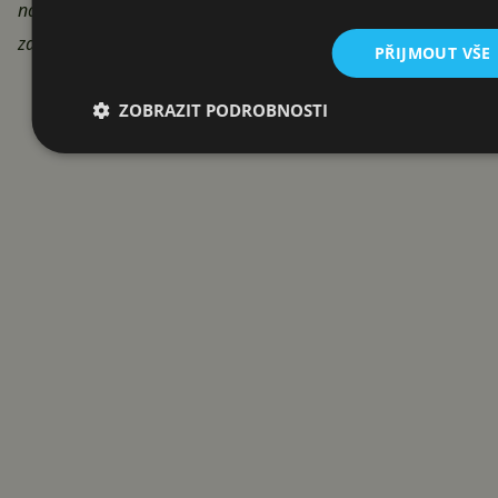
nafocené fotografie jsou k dispozici, nové obrázky aktuálně
zařízením nefotíme,
“ zaznělo z úst vývojářů.
PŘIJMOUT VŠE
Reklama
ZOBRAZIT PODROBNOSTI