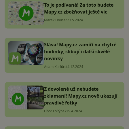
To je podívaná! Za toto budete
Mapy.cz zbožňovat ještě víc
Marek Houser
23.5.2024
Sláva! Mapy.cz zamíří na chytré
hodinky, slibují i další skvělé
novinky
Adam Kurfürst
4.12.2024
Z dovolené už nebudete
zklamaní! Mapy.cz nově ukazují
pravdivé fotky
Libor Foltýnek
19.4.2024