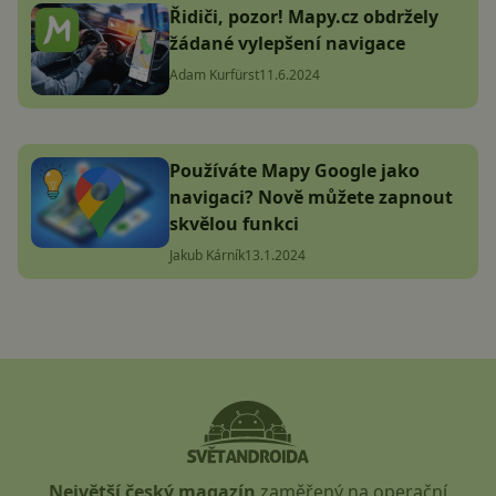
Řidiči, pozor! Mapy.cz obdržely
žádané vylepšení navigace
Adam Kurfürst
11.6.2024
Používáte Mapy Google jako
navigaci? Nově můžete zapnout
skvělou funkci
Jakub Kárník
13.1.2024
Největší český magazín
zaměřený na operační