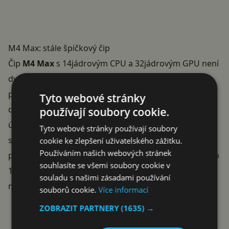
M4 Max: stále špičkový čip
Čip
M4 Max
s 14jádrovým CPU a 32jádrovým GPU není
dva roky po uvedení žádný důchodce. Propustnost
paměti 410 GB/s, hardwarová akcelerace ray tracingu
Tyto webové stránky
druhé generace a 16jádrový Neural Engine pro AI
používají soubory cookie.
úlohy — tohle je výbava, která bez problémů zvládne
Tyto webové stránky používají soubory
střih videa ve vysokém rozlišení, práci v náročných
cookie ke zlepšení uživatelského zážitku.
Používáním našich webových stránek
profesionálních aplikacích i moderní hry.
MacBook Pro
souhlasíte se všemi soubory cookie v
16″ s M4 Max
navíc podporuje až čtyři externí displeje
souladu s našimi zásadami používání
najednou — včetně 8K přes HDMI.
souborů cookie.
Více informací
Reklama
ZOBRAZIT PARTNERY
(1635) →