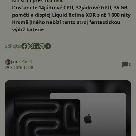
M5 stojí přes 100 tisíc
Dostanete 14jádrové CPU, 32jádrové GPU, 36 GB
paměti a displej Liquid Retina XDR s až 1 600 nity
Kromě jiného nabízí tento stroj fantastickou
výdrž baterie
Sdílejte:
Jakub Kárník
0
29.3.2026 12:00