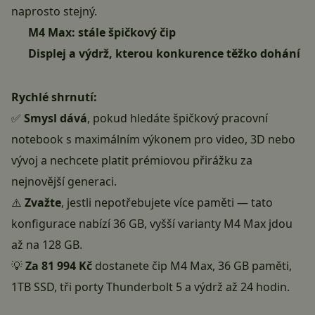
naprosto stejný.
M4 Max: stále špičkový čip
Displej a výdrž, kterou konkurence těžko dohání
Rychlé shrnutí:
✅
Smysl dává
, pokud hledáte špičkový pracovní
notebook s maximálním výkonem pro video, 3D nebo
vývoj a nechcete platit prémiovou přirážku za
nejnovější generaci.
⚠️
Zvažte
, jestli nepotřebujete více paměti — tato
konfigurace nabízí 36 GB, vyšší varianty M4 Max jdou
až na 128 GB.
💡
Za 81 994 Kč
dostanete čip M4 Max, 36 GB paměti,
1TB SSD, tři porty Thunderbolt 5 a výdrž až 24 hodin.