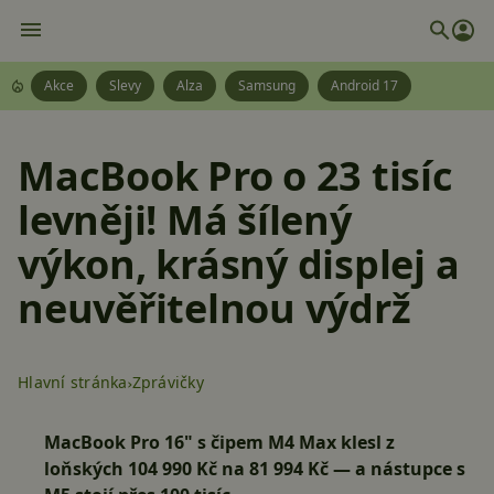
Akce
Slevy
Alza
Samsung
Android 17
MacBook Pro o 23 tisíc
levněji! Má šílený
výkon, krásný displej a
neuvěřitelnou výdrž
Hlavní stránka
Zprávičky
MacBook Pro 16" s čipem M4 Max klesl z
loňských 104 990 Kč na
81 994 Kč
— a nástupce s