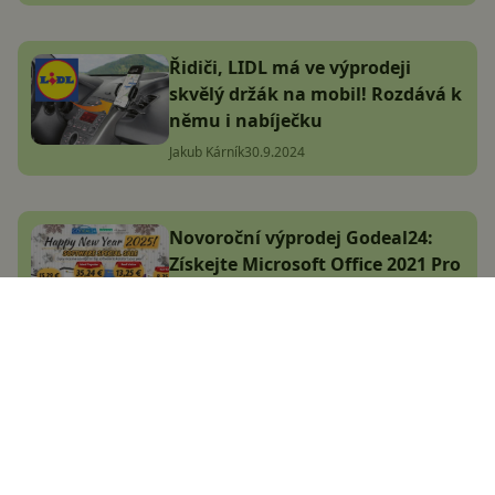
Řidiči, LIDL má ve výprodeji
skvělý držák na mobil! Rozdává k
němu i nabíječku
Jakub Kárník
30.9.2024
Novoroční výprodej Godeal24:
Získejte Microsoft Office 2021 Pro
za 882 Kč za Life a klíče k
Windows 11 Pro levněji
Komerční článek
9.1.2025