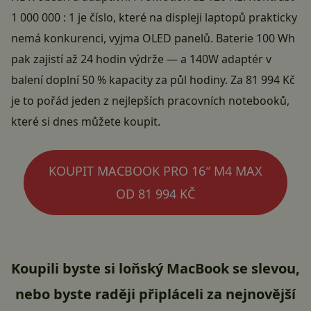
1 000 000 : 1 je číslo, které na displeji laptopů prakticky
nemá konkurenci, vyjma OLED panelů. Baterie 100 Wh
pak zajistí až 24 hodin výdrže — a 140W adaptér v
balení doplní 50 % kapacity za půl hodiny.
Za 81 994 Kč
je to pořád jeden z nejlepších pracovních notebooků,
které si dnes můžete koupit.
KOUPIT MACBOOK PRO 16″ M4 MAX
OD 81 994 KČ
Koupili byste si loňský MacBook se slevou,
nebo byste raději připláceli za nejnovější