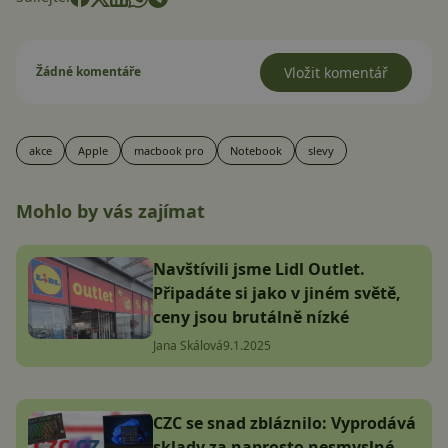
Žádné komentáře
Vložit komentář
akce
Apple
macbook pro
Notebook
slevy
Mohlo by vás zajímat
Navštívili jsme Lidl Outlet.
Připadáte si jako v jiném světě,
ceny jsou brutálně nízké
Jana Skálová
9.1.2025
CZC se snad zbláznilo: Vyprodává
sklady za naprosto nesmyslné