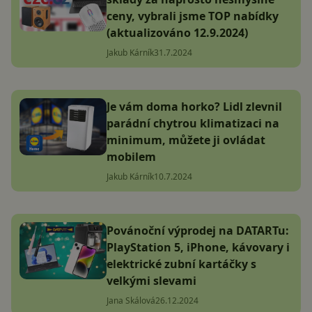
ceny, vybrali jsme TOP nabídky
(aktualizováno 12.9.2024)
Jakub Kárník
31.7.2024
Je vám doma horko? Lidl zlevnil
parádní chytrou klimatizaci na
minimum, můžete ji ovládat
mobilem
Jakub Kárník
10.7.2024
Povánoční výprodej na DATARTu:
PlayStation 5, iPhone, kávovary i
elektrické zubní kartáčky s
velkými slevami
Jana Skálová
26.12.2024