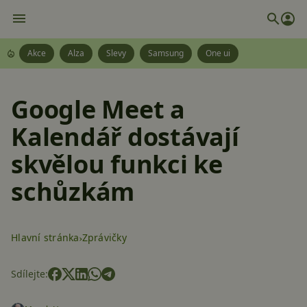
Akce
Alza
Slevy
Samsung
One ui
Google Meet a
Kalendář dostávají
skvělou funkci ke
schůzkám
Hlavní stránka
Zprávičky
Sdílejte: