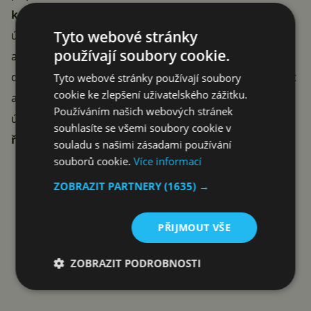
konkrétní schůzce
. Primární výhodou je ale to, že
Tyto webové stránky
účastník nemusí pracně překlikávat mezi více nástroji
používají soubory cookie.
a poznámky jsou navíc u událostí lehce zpětně
dohledatelné. Právo pro vytváření poznámky bude mít
Tyto webové stránky používají soubory
cookie ke zlepšení uživatelského zážitku.
autor události, případně uživatelé s právem pro její
Používáním našich webových stránek
úpravu. Plošné zavádění nové funkce
odstartuje 19.
souhlasíte se všemi soubory cookie v
října
a týká se zatím jen počítačů.
souladu s našimi zásadami používání
Reklama
souborů cookie.
Více informací
ZOBRAZIT PARTNERY
(1635) →
PŘIJMOUT VŠE
ZOBRAZIT PODROBNOSTI