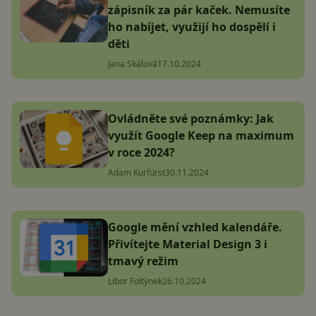
zápisník za pár kaček. Nemusíte
ho nabíjet, využijí ho dospělí i
děti
Jana Skálová
17.10.2024
Ovládněte své poznámky: Jak
využít Google Keep na maximum
v roce 2024?
Adam Kurfürst
30.11.2024
Google mění vzhled kalendáře.
Přivítejte Material Design 3 i
tmavý režim
Libor Foltýnek
26.10.2024