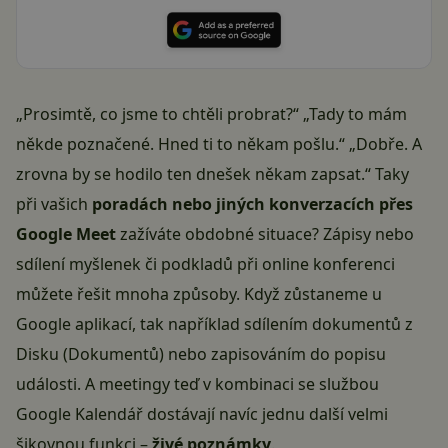
„Prosimtě, co jsme to chtěli probrat?“ „Tady to mám
někde poznačené. Hned ti to někam pošlu.“ „Dobře. A
zrovna by se hodilo ten dnešek někam zapsat.“ Taky
při vašich
poradách nebo jiných konverzacích přes
Google Meet
zažíváte obdobné situace? Zápisy nebo
sdílení myšlenek či podkladů při online konferenci
můžete řešit mnoha způsoby. Když zůstaneme u
Google aplikací, tak například sdílením dokumentů z
Disku (Dokumentů) nebo zapisováním do popisu
události. A meetingy teď v kombinaci se službou
Google Kalendář dostávají navíc jednu další velmi
šikovnou funkci –
živé poznámky
.