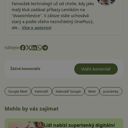
Fanoušek technologií už od chvíle, kdy jako
malý kluk zadával příkazy Lemíkům na
"dvaosmšestce". V záloze stále uchovává
starý a podle všeho nezničitelný OnePlus2,
ale…
Více o autorovi
Sdílejte:
Žádné komentáře
Vložit komentář
Google Meet
Kalendář
Kalendář Google
Meet
poznámky
Mohlo by vás zajímat
Lidl nabízí supertenký digitální