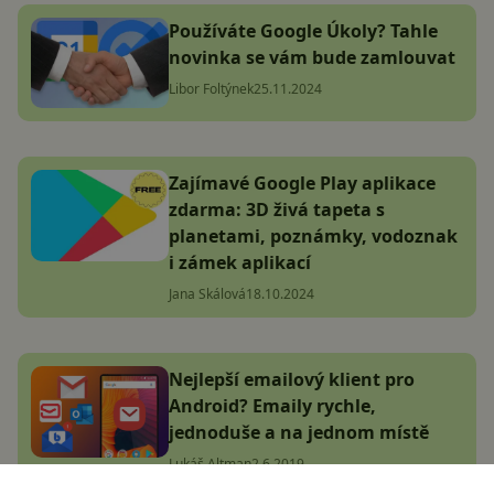
Používáte Google Úkoly? Tahle
novinka se vám bude zamlouvat
Libor Foltýnek
25.11.2024
Zajímavé Google Play aplikace
zdarma: 3D živá tapeta s
planetami, poznámky, vodoznak
i zámek aplikací
Jana Skálová
18.10.2024
Nejlepší emailový klient pro
Android? Emaily rychle,
jednoduše a na jednom místě
Lukáš Altman
2.6.2019