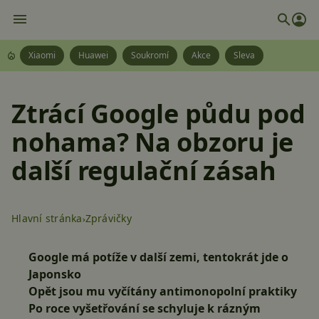
Xiaomi
Huawei
Soukromí
Akce
Sleva
Ztrácí Google půdu pod
nohama? Na obzoru je
další regulační zásah
Hlavní stránka
Zprávičky
Google má potíže v další zemi, tentokrát jde o
Japonsko
Opět jsou mu vyčítány antimonopolní praktiky
Po roce vyšetřování se schyluje k rázným