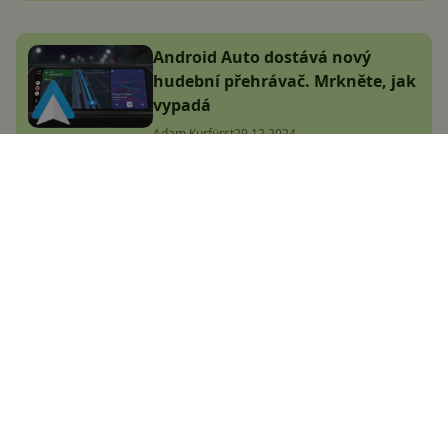
Android Auto dostává nový
hudební přehrávač. Mrkněte, jak
vypadá
Adam Kurfürst
29.12.2024
Největší český magazín
zaměřený na operační
systém Android.
Zapojte se do naší komunity