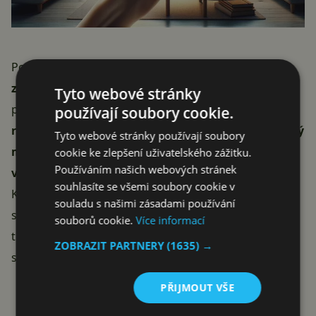
Pokud bude zákaz schválen,
Google bude muset
zrušit stávající smlouvy
a zavést opatření, která
Tyto webové stránky
podobným praktikám zabrání v budoucnu.
Toto
používají soubory cookie.
rozhodnutí by mohlo zásadně ovlivnit Google, který
Tyto webové stránky používají soubory
má v Japonsku 81% podíl na mobilních
cookie ke zlepšení uživatelského zážitku.
Používáním našich webových stránek
vyhledáváních.
Druhý je Yahoo s 11,8 %.
souhlasíte se všemi soubory cookie v
Kromě toho hrozí Google zatím blíže nespecifikované
souladu s našimi zásadami používání
sankce. Případ je součástí širšího globálního tlaku na
souborů cookie.
Více informací
technologické giganty, jehož cílem je zajistit
ZOBRAZIT PARTNERY
(1635) →
spravedlivou konkurenci na digitálních trzích.
Reklama
PŘIJMOUT VŠE