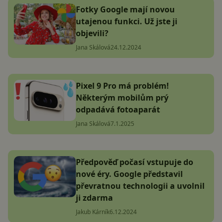
Fotky Google mají novou
utajenou funkci. Už jste ji
objevili?
Jana Skálová
24.12.2024
Pixel 9 Pro má problém!
Některým mobilům prý
odpadává fotoaparát
Jana Skálová
7.1.2025
Předpověď počasí vstupuje do
nové éry. Google představil
převratnou technologii a uvolnil
ji zdarma
Jakub Kárník
6.12.2024