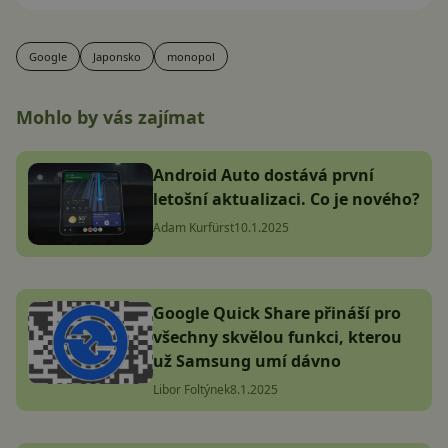
Google
Japonsko
monopol
Mohlo by vás zajímat
Android Auto dostává první
letošní aktualizaci. Co je nového?
Adam Kurfürst
10.1.2025
Google Quick Share přináší pro
všechny skvělou funkci, kterou
už Samsung umí dávno
Libor Foltýnek
8.1.2025