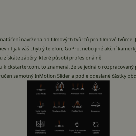
natáčení navržena od filmových tvůrců pro filmové tvůrce. 
pevnit jak váš chytrý telefon, GoPro, nebo jiné akční kamerk
získáte záběry, které působí profesionálně.
bu
kickstarter.com
, to znamená, že se jedná o rozpracovaný 
en samotný InMotion Slider a podle odeslané částky obdrží