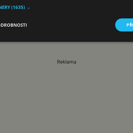
TNERY
(1635) →
ODROBNOSTI
PŘ
Reklama