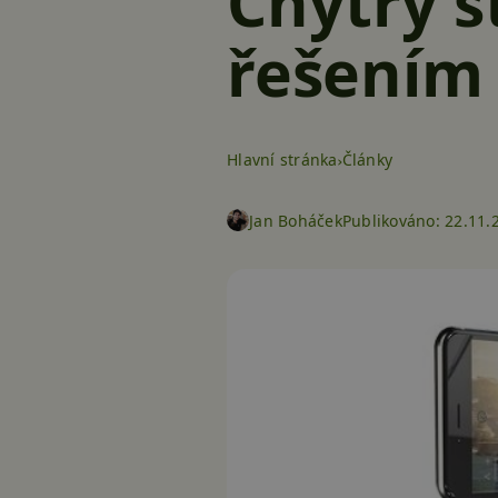
Chytrý s
řešením
Hlavní stránka
Články
Jan Boháček
Publikováno:
22.11.