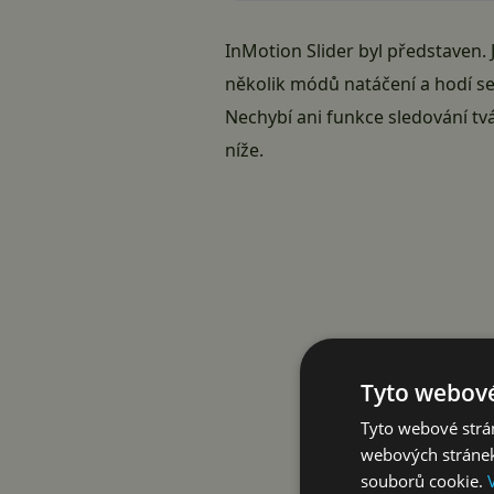
InMotion Slider byl představen. 
několik módů natáčení a hodí s
Nechybí ani funkce sledování tv
níže.
Tyto webové
Tyto webové strán
webových stránek
souborů cookie.