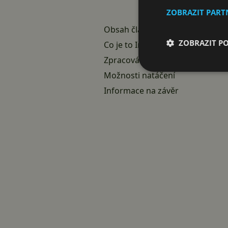
ZOBRAZIT PAR
Obsah článku InMotion Slider
ZOBRAZIT P
Co je to InMotion Slider?
Zpracování a příslušenství
Možnosti natáčení
Informace na závěr