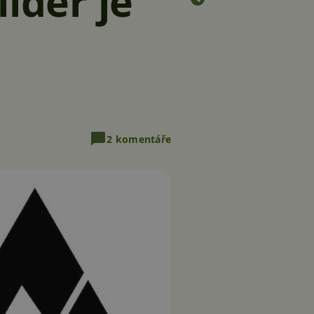
ider je
2 komentáře