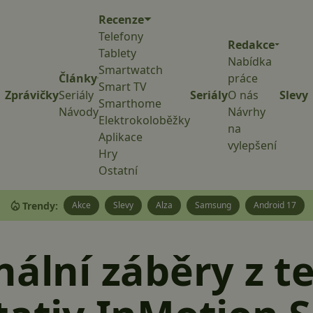
Recenze
Telefony
Redakce
Tablety
Nabídka
Smartwatch
Články
práce
Smart TV
Zprávičky
Seriály
Seriály
O nás
Slevy
Smarthome
Návody
Návrhy
Elektrokoloběžky
na
Aplikace
vylepšení
Hry
Ostatní
Trendy:
Akce
Slevy
Alza
Samsung
Android 17
nální záběry z t