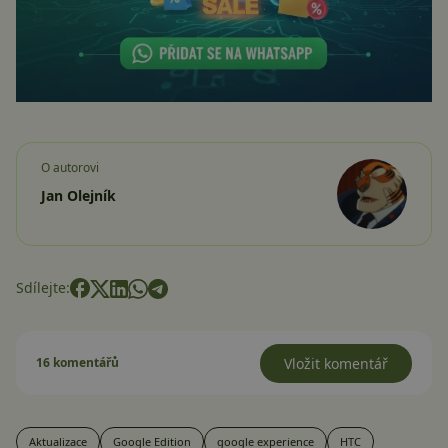
O autorovi
Jan Olejník
Sdílejte:
16 komentářů
Vložit komentář
Aktualizace
Google Edition
google experience
HTC