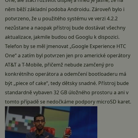
One, ale stačí rozsvítit displej a hned je jasné, že na
něm běží základní podoba Androidu. Zároveň bylo i
potvrzeno, že u použitého systému ve verzi 4.2.2
nezůstane a naopak přístroj bude dostávat všechny
aktualizace, jakmile budou od Googlu k dispozici.
Telefon by se měl jmenovat „Google Experience HTC
One“ a zatím byl potvrzen jen pro americké operátory
AT&T a T-Mobile, přičemž nebude zamčený pro
konkrétního operátora a odemčení bootloaderu má
být „piece of cake“, tedy dětsky snadné. Přístroj bude
standardně vybaven 32 GB úložného prostoru a ani v
tomto případě se nedočkáme podpory microSD karet.