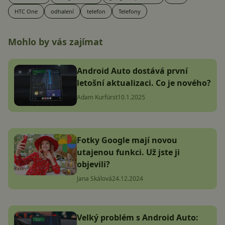
HTC One
odhalení
telefon
Telefony
Mohlo by vás zajímat
Android Auto dostává první
letošní aktualizaci. Co je nového?
Adam Kurfürst
10.1.2025
Fotky Google mají novou
utajenou funkci. Už jste ji
objevili?
Jana Skálová
24.12.2024
Velký problém s Android Auto: