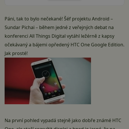
Páni, tak to bylo nečekané! Šéf projektu Android –
Sundar Pichai – během jedné z veřejných debat na
konferenci All Things Digital vytáhl ležérně z kapsy
očekávaný a bájemi opředený HTC One Google Edition.
Jak prosté!
Na první pohled vypadá stejně jako dobře známé HTC