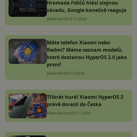
Hromada řidičů hlásí stejnou
závadu, Google konečně reaguje
Jakub Kárník
19.12.2024
Máte telefon Xiaomi nebo
Redmi? Máme seznam modelů,
které dostanou HyperOS 2.0 jako
první!
Jakub Kárník
5.10.2024
Třikrát hurá! Xiaomi HyperOS 2
právě dorazil do Česka
Adam Kurfürst
26.11.2024