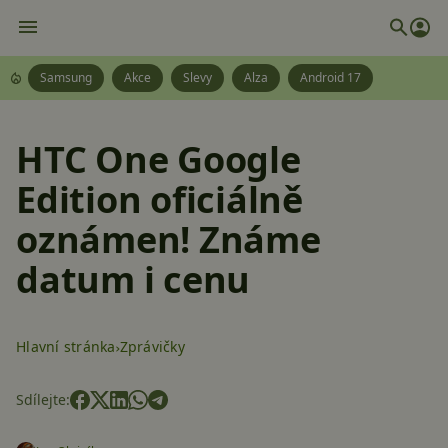
Samsung
Akce
Slevy
Alza
Android 17
HTC One Google
Edition oficiálně
oznámen! Známe
datum i cenu
Hlavní stránka
Zprávičky
Sdílejte: