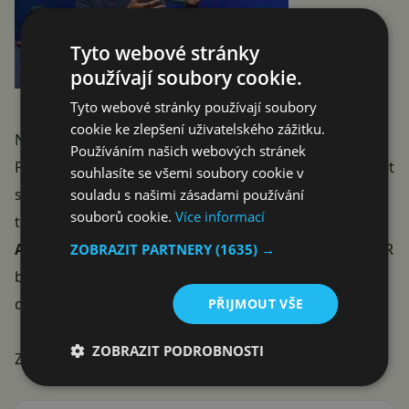
Tyto webové stránky
používají soubory cookie.
Tyto webové stránky používají soubory
cookie ke zlepšení uživatelského zážitku.
Na americký trh zamíří 26. června za cenu 599 USD.
Používáním našich webových stránek
Pokud by se snad někdy dostal k nám, můžeme počítat
souhlasíte se všemi soubory cookie v
s cenou zhruba stejnou jako u současného HTC One,
souladu s našimi zásadami používání
souborů cookie.
Více informací
tedy minimálně 15 000 Kč.
Aktualizováno:
HTC potvrdilo, že infračervený port (IR
ZOBRAZIT PARTNERY
(1635) →
blaster), díky kterému šlo zařízení využívat jako
dálkové ovládání,
nebude
v této edici fungovat
PŘIJMOUT VŠE
ZOBRAZIT PODROBNOSTI
Zdroj:
HTC