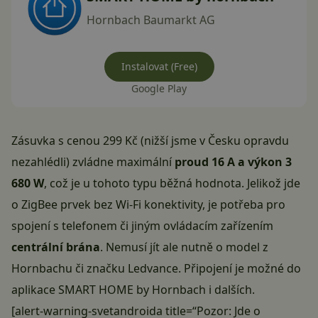
Hornbach Baumarkt AG
Instalovat (Free)
Google Play
Zásuvka
s cenou 299 Kč
(nižší jsme v Česku opravdu
nezahlédli) zvládne maximální
proud 16 A a výkon 3
680 W
, což je u tohoto typu běžná hodnota. Jelikož jde
o ZigBee prvek bez Wi-Fi konektivity, je potřeba pro
spojení s telefonem či jiným ovládacím zařízením
centrální brána
. Nemusí jít ale nutně o model z
Hornbachu či značku Ledvance. Připojení je možné do
aplikace SMART HOME by Hornbach i dalších.
[alert-warning-svetandroida title=“Pozor: Jde o