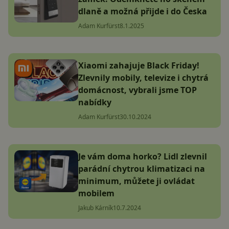
dlaně a možná přijde i do Česka
Adam Kurfürst
8.1.2025
Xiaomi zahajuje Black Friday!
Zlevnily mobily, televize i chytrá
domácnost, vybrali jsme TOP
nabídky
Adam Kurfürst
30.10.2024
Je vám doma horko? Lidl zlevnil
parádní chytrou klimatizaci na
minimum, můžete ji ovládat
mobilem
Jakub Kárník
10.7.2024