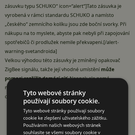
zásuvku typu SCHUKO“ icon=“alert“]Tato zásuvka je
vyrobená v rámci standardu SCHUKO a namísto
„českého“ zemnícího kolíku jsou zde boční svorky. Při
nákupu na to myslete, abyste pak nebyli při zapojování
spotřebičů či prodlužek nemile překvapeni.[/alert-
warning-svetandroida]
Velkou výhodou této zásuvky je zmíněný opakovač
ZigBee signálu, takže její vhodné umístění
může
pomoci rozšířit domácí síť
. Naopak ale nemá
možnost měření spotřeby, což zase nabídne
jiná
Tyto webové stránky
chytrá zásuvka z LIDLu
.
používají soubory cookie.
Reklama
Tyto webové stránky používají soubory
cookie ke zlepšení uživatelského zážitku.
Používáním našich webových stránek
souhlasíte se všemi soubory cookie v