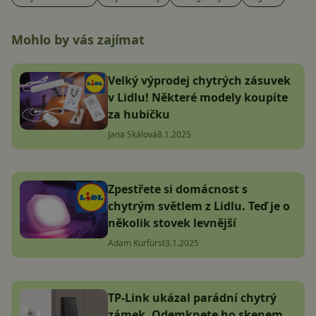
Mohlo by vás zajímat
Velký výprodej chytrých zásuvek
v Lidlu! Některé modely koupíte
za hubičku
Jana Skálová
8.1.2025
Zpestřete si domácnost s
chytrým světlem z Lidlu. Teď je o
několik stovek levnější
Adam Kurfürst
3.1.2025
TP-Link ukázal parádní chytrý
zámek. Odemknete ho skenem