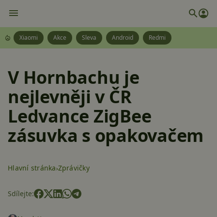
Xiaomi
Akce
Sleva
Android
Redmi
V Hornbachu je
nejlevněji v ČR
Ledvance ZigBee
zásuvka s opakovačem
Hlavní stránka
Zprávičky
Sdílejte: