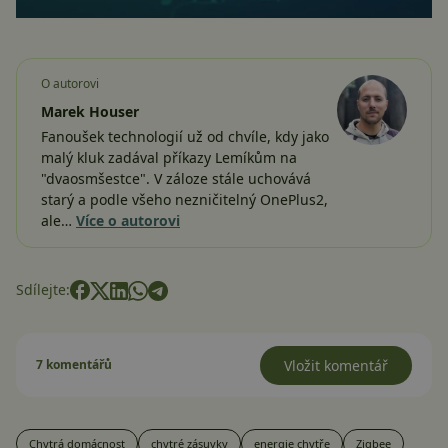
O autorovi
Marek Houser
Fanoušek technologií už od chvíle, kdy jako
malý kluk zadával příkazy Lemíkům na
"dvaosmšestce". V záloze stále uchovává
starý a podle všeho nezničitelný OnePlus2,
ale…
Více o autorovi
Sdílejte:
7 komentářů
Vložit komentář
Chytrá domácnost
chytré zásuvky
energie chytře
Zigbee