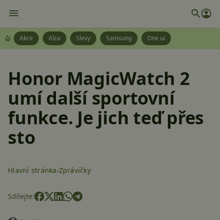
Akce
Alza
Slevy
Samsung
One ui
Honor MagicWatch 2
umí další sportovní
funkce. Je jich teď přes
sto
Hlavní stránka
Zprávičky
Sdílejte: