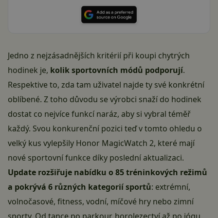
Jedno z nejzásadnějších kritérií při koupi chytrých
hodinek je,
kolik sportovních módů podporují
.
Respektive to, zda tam uživatel najde ty své konkrétní
oblíbené. Z toho důvodu se výrobci snaží do hodinek
dostat co nejvíce funkcí naráz, aby si vybral téměř
každý. Svou konkurenční pozici teď v tomto ohledu o
velký kus vylepšily Honor MagicWatch 2, které mají
nové sportovní funkce díky poslední aktualizaci.
Update rozšiřuje nabídku o 85 tréninkových režimů
a pokrývá 6 různých kategorií sportů
: extrémní,
volnočasové, fitness, vodní, míčové hry nebo zimní
sporty. Od tance po parkour, horolezectví až po jógu,