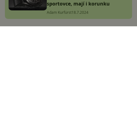
sportovce, mají i korunku
Adam Kurfürst
18.7.2024
Toto se Honoru líbit nebude!
Evropské ceny řady Magic 7 jsou
venku
Jakub Kárník
20.12.2024
Jedny z nejoblíbenějších Garmin
hodinek parádně zlevnily. Jsou
odolné a nabíjí se ze slunce
Adam Kurfürst
14.8.2024
Nový Honor Magic7 Lite vsadil