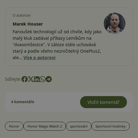
O autorovi
Marek Houser
Fanoušek technologií už od chvíle, kdy jako
malý kluk zadával příkazy Lemíkům na
"dvaosmšestce". V záloze stále uchovává
starý a podle všeho nezničitelný OnePlus2,
ale…
Více o autorovi
Sdílejte:
4 komentáře
Vložit komentář
Honor
Honor Magic Watch 2
sportování
Sportovní hodinky