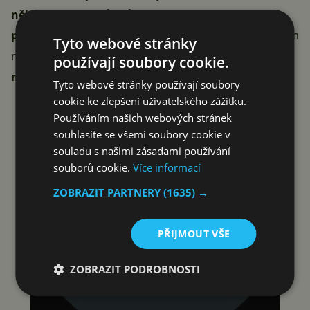
některých modelů může aktualizace přijít hodně
později
. My jsme na redakční hodinky aktualizaci zatím
Tyto webové stránky
nedostali, nicméně v zahraničí hlásí aktualizaci hlavně
používají soubory cookie.
majitelé LG chytrých hodinek
.
Tyto webové stránky používají soubory
cookie ke zlepšení uživatelského zážitku.
Používáním našich webových stránek
souhlasíte se všemi soubory cookie v
souladu s našimi zásadami používání
souborů cookie.
Více informací
ZOBRAZIT PARTNERY
(1635) →
PŘIJMOUT VŠE
ZOBRAZIT PODROBNOSTI