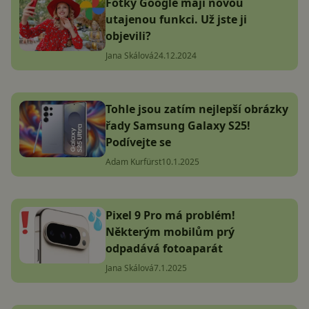
Fotky Google mají novou
utajenou funkci. Už jste ji
objevili?
Jana Skálová
24.12.2024
Tohle jsou zatím nejlepší obrázky
řady Samsung Galaxy S25!
Podívejte se
Adam Kurfürst
10.1.2025
Pixel 9 Pro má problém!
Některým mobilům prý
odpadává fotoaparát
Jana Skálová
7.1.2025