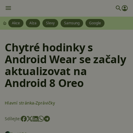
Akce
Alza
Slevy
Samsung
Google
Chytré hodinky s
Android Wear se začaly
aktualizovat na
Android 8 Oreo
Hlavní stránka
Zprávičky
Sdílejte: