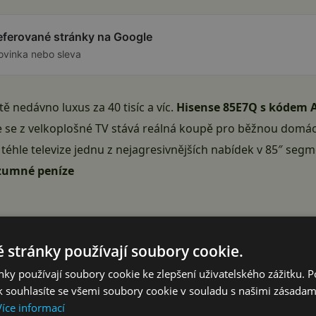
referované stránky na Google
ovinka nebo sleva
ě nedávno luxus za 40 tisíc a víc.
Hisense 85E7Q s kódem 
 se z velkoplošné TV stává reálná koupě pro běžnou domácno
téhle televize jednu z nejagresivnějších nabídek v 85″ segm
zumné peníze
 stránky používají soubory cookie.
ky používají soubory cookie ke zlepšení uživatelského zážitku. 
ý obývák a chcete domácí kino s živými barvami pro filmy, s
 souhlasíte se všemi soubory cookie v souladu s našimi zásadam
ný 120Hz panel pro hraní na PS5 a Xboxu – tady je jen 60 Hz
Více informací