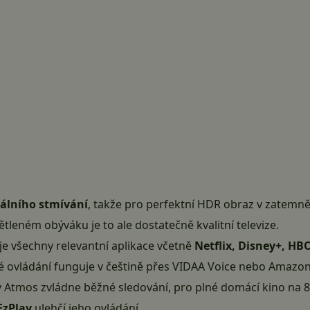
kálního stmívání
, takže pro perfektní HDR obraz v zatemněn
leném obýváku je to ale dostatečně kvalitní televize.
e všechny relevantní aplikace včetně
Netflix, Disney+, HB
vé ovládání funguje v češtině přes VIDAA Voice nebo Amazo
tmos zvládne běžné sledování, pro plné domácí kino na 85″ 
EzPlay
ulehčí jeho ovládání.