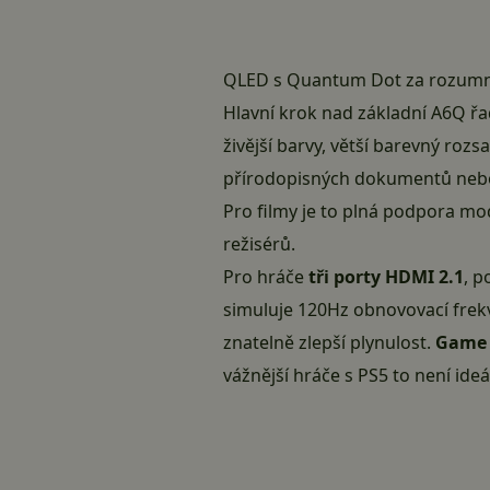
QLED s Quantum Dot za rozumn
Hlavní krok nad základní A6Q ř
živější barvy, větší barevný ro
přírodopisných dokumentů nebo s
Pro filmy je to plná podpora m
režisérů.
Pro hráče
tři porty HDMI 2.1
, p
simuluje 120Hz obnovovací frekv
znatelně zlepší plynulost.
Game 
vážnější hráče s PS5 to není ideá