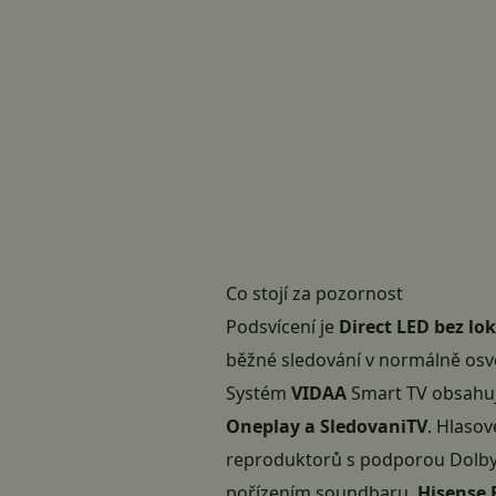
Co stojí za pozornost
Podsvícení je
Direct LED bez lo
běžné sledování v normálně osvět
Systém
VIDAA
Smart TV obsahuj
Oneplay a SledovaniTV
. Hlaso
reproduktorů s podporou Dolby A
pořízením soundbaru.
Hisense 