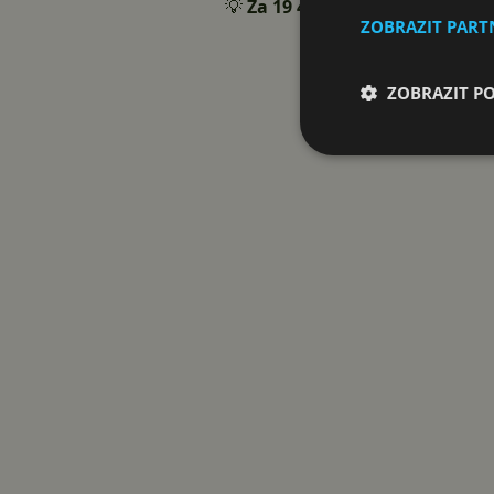
💡
Za 19 494 Kč
dostanete 85″ QL
ZOBRAZIT PAR
ZOBRAZIT P