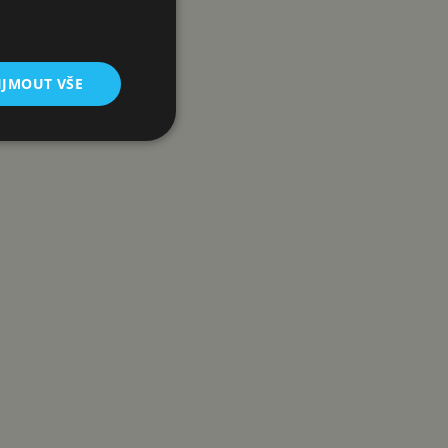
é Antik TV jako bonus.
IJMOUT VŠE