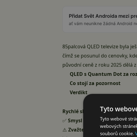
Přidat Svět Androida mezi p
ať vám neunikne žádná Android n
85palcová QLED televize byla ješt
čímž se posunul do cenovky, kde
původní ceně z roku 2025 dělá z 
QLED s Quantum Dot za ro
Co stojí za pozornost
Verdikt
Tyto webové
Rychlé shrnutí:
Tyto webové strán
✅
Smysl dává
, pokud máte velk
webových stránek
⚠️
Zvažte
, pokud potřebujete pl
souborů cookie.