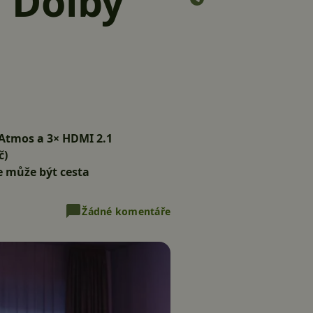
 Dolby
 Atmos a 3× HDMI 2.1
č)
le může být cesta
Žádné komentáře