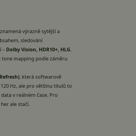
o znamená výrazně sytější a
 obsahem, sledování
í –
Dolby Vision, HDR10+, HLG
.
at tone mapping podle záměru
Refresh)
, která softwarově
0 Hz, ale pro většinu titulů to
 data v reálném čase. Pro
her ale stačí.