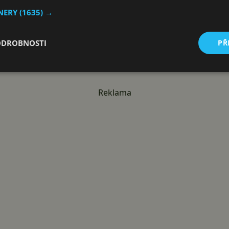
ED s Quantum Dot, Dolby Vision i Dolby Atmos a předplatn
TNERY
(1635) →
CHCI 85″ QLED ZA 19 494 KČ
ODROBNOSTI
PŘ
Reklama