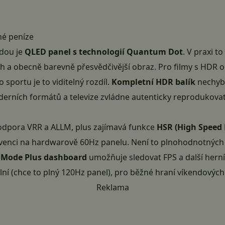
é peníze
adou je
QLED panel s technologií Quantum Dot
. V praxi t
zsah a obecně barevně přesvědčivější obraz. Pro filmy s HDR
portu je to viditelný rozdíl.
Kompletní HDR balík
nechyb
oderních formátů a televize zvládne autenticky reprodukov
odpora VRR a ALLM, plus zajímavá funkce
HSR (High Speed 
enci na hardwarově 60Hz panelu. Není to plnohodnotných 12
Mode Plus dashboard
umožňuje sledovat FPS a další herní
lní (chce to plný 120Hz panel), pro běžné hraní víkendových 
Reklama