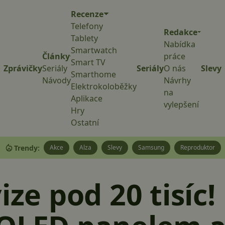
Recenze
Telefony
Redakce
Tablety
Nabídka
Smartwatch
Články
práce
Smart TV
Zprávičky
Seriály
Seriály
O nás
Slevy
Smarthome
Návody
Návrhy
Elektrokoloběžky
na
Aplikace
vylepšení
Hry
Ostatní
Trendy:
Akce
Alza
Slevy
Samsung
Reproduktor
ize pod 20 tisíc