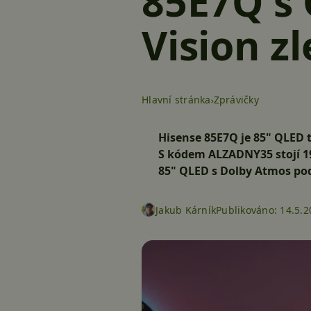
85E7Q s
Vision zl
Hlavní stránka
Zprávičky
Hisense 85E7Q je 85" QLED 
S kódem
ALZADNY35
stojí
1
85" QLED s Dolby Atmos pod 
Jakub Kárník
Publikováno:
14.5.2