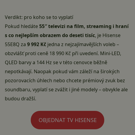
Verdikt: pro koho se to vyplatí
Pokud hledáte
55″ televizi na film, streaming i hraní
s co nejlepším obrazem do deseti tisíc
, je Hisense
55E8Q za
9 992 Kč
jedna z nejzajímavějších voleb –
obzvlášť proti ceně 18 990 Kč při uvedení. Mini-LED,
QLED barvy a 144 Hz se v této cenovce běžně
nepotkávají. Naopak pokud vám záleží na širokých
pozorovacích úhlech nebo chcete prémiový zvuk bez
soundbaru, vyplatí se zvážit i jiné modely – obvykle ale
budou dražší.
OBJEDNAT TV HISENSE