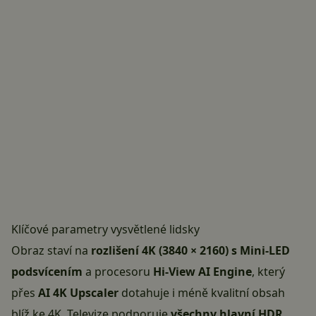
Klíčové parametry vysvětlené lidsky
Obraz staví na
rozlišení 4K (3840 × 2160) s Mini-LED
podsvícením
a procesoru
Hi-View AI Engine
, který
přes
AI 4K Upscaler
dotahuje i méně kvalitní obsah
blíž ke 4K. Televize podporuje
všechny hlavní HDR