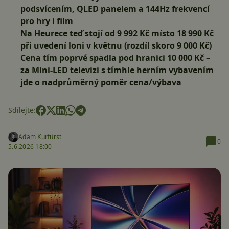
podsvícením, QLED panelem a 144Hz frekvencí
pro hry i film
Na Heurece teď stojí od 9 992 Kč místo 18 990 Kč
při uvedení loni v květnu (rozdíl skoro 9 000 Kč)
Cena tím poprvé spadla pod hranici 10 000 Kč –
za Mini-LED televizi s tímhle herním vybavením
jde o nadprůměrný poměr cena/výbava
Sdílejte:
Adam Kurfürst
0
5.6.2026 18:00