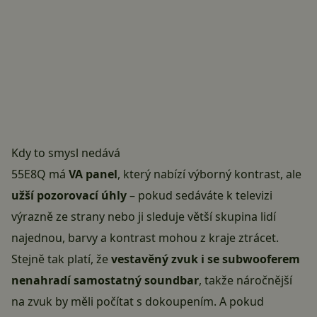
Kdy to smysl nedává
55E8Q má
VA panel
, který nabízí výborný kontrast, ale
užší pozorovací úhly
– pokud sedáváte k televizi
výrazně ze strany nebo ji sleduje větší skupina lidí
najednou, barvy a kontrast mohou z kraje ztrácet.
Stejně tak platí, že
vestavěný zvuk i se subwooferem
nenahradí samostatný soundbar
, takže náročnější
na zvuk by měli počítat s dokoupením. A pokud