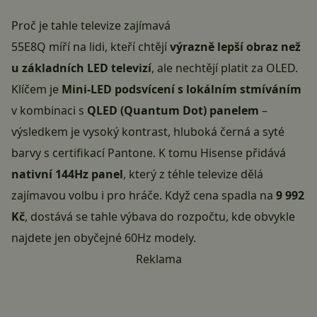
Proč je tahle televize zajímavá
55E8Q míří na lidi, kteří chtějí
výrazně lepší obraz než
u základních LED televizí
, ale nechtějí platit za OLED.
Klíčem je
Mini-LED podsvícení s lokálním stmíváním
v kombinaci s
QLED (Quantum Dot) panelem
–
výsledkem je vysoký kontrast, hluboká černá a syté
barvy s certifikací Pantone. K tomu Hisense přidává
nativní 144Hz panel
, který z téhle televize dělá
zajímavou volbu i pro hráče. Když cena spadla na
9 992
Kč
, dostává se tahle výbava do rozpočtu, kde obvykle
najdete jen obyčejné 60Hz modely.
Reklama