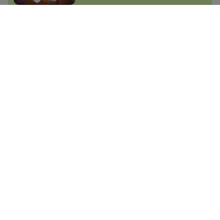
Jana Skálová
8.1.2025
Datart prodává extra oblíbené
Redmi za nesmyslně nízkou
cenu! Kde je háček?
Adam Kurfürst
28.12.2024
Zpestřete si domácnost s
chytrým světlem z Lidlu. Teď je o
několik stovek levnější
Adam Kurfürst
3.1.2025
CZC se snad zbláznilo: Vyprodává
sklady za naprosto nesmyslné