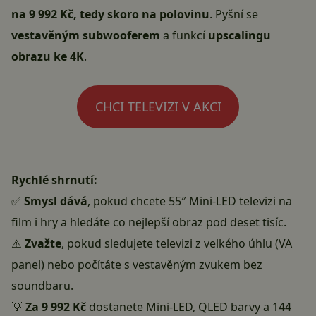
na 9 992 Kč, tedy skoro na polovinu
. Pyšní se
vestavěným subwooferem
a funkcí
upscalingu
obrazu ke 4K
.
CHCI TELEVIZI V AKCI
Rychlé shrnutí:
✅
Smysl dává
, pokud chcete 55″ Mini-LED televizi na
film i hry a hledáte co nejlepší obraz pod deset tisíc.
⚠️
Zvažte
, pokud sledujete televizi z velkého úhlu (VA
panel) nebo počítáte s vestavěným zvukem bez
soundbaru.
💡
Za 9 992 Kč
dostanete Mini-LED, QLED barvy a 144