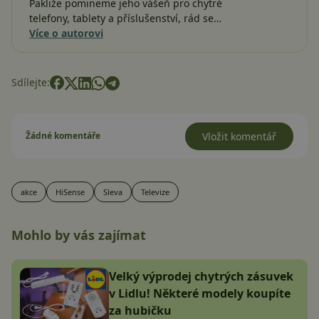
Pakliže pomineme jeho vášeň pro chytré
telefony, tablety a příslušenství, rád se…
Více o autorovi
Sdílejte:
Žádné komentáře
Vložit komentář
akce
HiSense
Sleva
Televize
Mohlo by vás zajímat
Velký výprodej chytrých zásuvek
v Lidlu! Některé modely koupíte
za hubičku