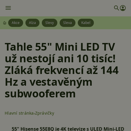
Akce
Alza
Slevy
Sleva
Kabel
Tahle 55" Mini LED TV
už nestojí ani 10 tisíc!
Zláká frekvencí až 144
Hz a vestavěným
subwooferem
Hlavní stránka
Zprávičky
55" Hisense 55E8Q je 4K televize s ULED Mini-LED