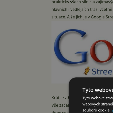
prakticky všech silnic a zajímav
hlavních i vedlejších tras, včetn
situace. A že jich je v Google S
Tyto webové
Krátce z historie
Tyto webové strán
webových stránek
Vše začalo 25. května roku 2007
souborů cookie.
doby se tato služba rozrostla až