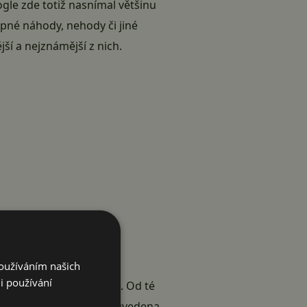
ogle zde totiž nasnímal většinu
tipné náhody, nehody či jiné
ší a nejznámější z nich.
Používáním našich
i používání
lika amerických městech. Od té
adu roku 2008, kdy byla uvedena