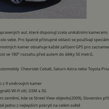
upravených aut, které disponují zcela unikátními kamerami. 
kolo sebe. Pro špatně přístupné oblasti se používají speciá
 samotných kamer obsahuje každé zařízení GPS pro zaznamená
ost ve 180° rozsahu před autem do délky 50 metrů.
automobily Chevrolet Cobalt, Saturn Astra nebo Toyota Pri
a
no z 9 směrových kamer
gnálů Wi-Fi sítí, GSM a 3G
i zeměmi, kde se Street View objevilo(2009), Slovensko přiš
bě jedno z nejlepších pokrytí na celém světě