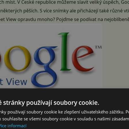
ých míst. V České republice můžeme slavit veliký úspěch, Go
ě některých pěších. S více snímky ale přicházejí také různé v
treet View opravdu mnoho? Pojďme se podívat na nejoblíbeněj
 stránky používají soubory cookie.
ky používají soubory cookie ke zlepšení uživatelského zážitku. 
 souhlasíte se všemi soubory cookie v souladu s našimi zásadam
, kdy bylo oficiálně představeno Google Street View v něko
Více informací
 do nevídané velikosti. Další rozmach následoval 21. listop