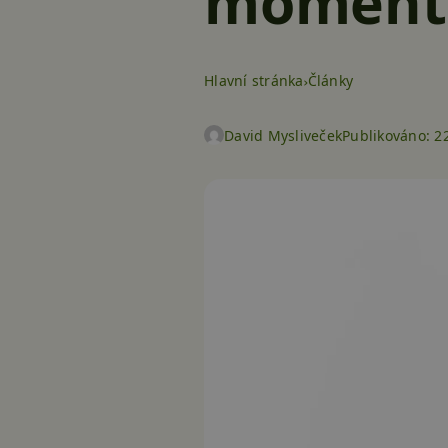
momentk
Hlavní stránka
Články
David Mysliveček
Publikováno:
22