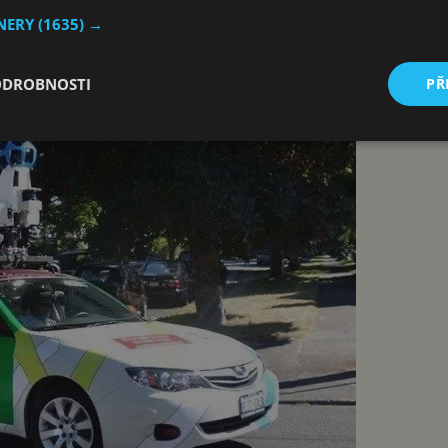
TNERY
(1635) →
y pro systém od Applu – iOS. Následovalo rozšíření i pro da
 Symbian. V dnešní době obsahují tuto služby veškeré plat
ODROBNOSTI
PŘ