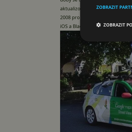
ZOBRAZIT PAR
aktualizovaná verze aplikace Map
2008 pro systém od Nokie, tedy
ZOBRAZIT P
iOS a Blackberry.