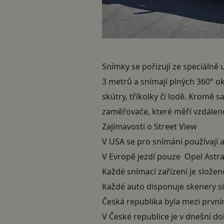
Snímky se pořizují ze speciálně 
3 metrů a snímají plných 360° o
skútry, tříkolky či lodě. Kromě
zaměřovače, které měří vzdálen
Zajímavosti o Street View
V USA se pro snímání používají 
V Evropě jezdí pouze Opel Astr
Každé snímací zařízení je slože
Každé auto disponuje skenery si
Česká republika byla mezi prvním
V České republice je v dnešní do