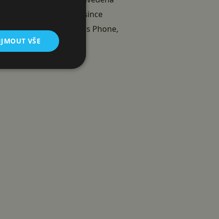
lší platformy – 10. prosince
formy – Android, Windows Phone,
IJMOUT VŠE