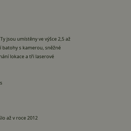
Ty jsou umístěny ve výšce 2,5 až
lní batohy s kamerou, sněžné
ní lokace a tři laserové
us
lo až v roce 2012