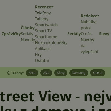
Recenze
Telefony
Redakce
Tablety
Nabídka
Smartwatch
Články
práce
Smart TV
Zprávičky
Seriály
Seriály
O nás
Slevy
Smarthome
Návody
Návrhy
Elektrokoloběžky
na
Aplikace
vylepšení
Hry
Ostatní
Trendy:
Akce
Alza
Slevy
Samsung
One ui
treet View - nejv