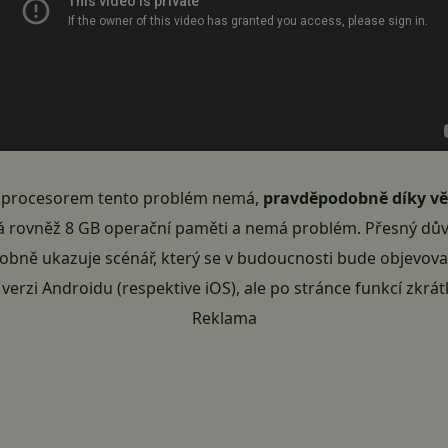
ým procesorem tento problém nemá,
pravděpodobně díky vě
 rovněž 8 GB operační paměti a nemá problém. Přesný důvod
bně ukazuje scénář, který se v budoucnosti bude objevovat s
verzi Androidu (respektive iOS), ale po stránce funkcí zkrá
Reklama