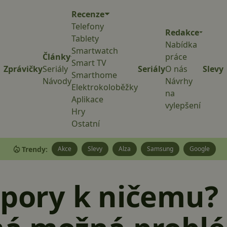
Recenze
Telefony
Redakce
Tablety
Nabídka
Smartwatch
Články
práce
Smart TV
Zprávičky
Seriály
Seriály
O nás
Slevy
Smarthome
Návody
Návrhy
Elektrokoloběžky
na
Aplikace
vylepšení
Hry
Ostatní
Trendy:
Akce
Slevy
Alza
Samsung
Google
dpory k ničemu?