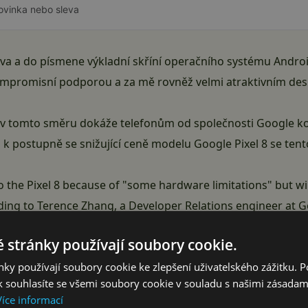
ovinka nebo sleva
ova a do písmene výkladní skříní operačního systému
Andro
ompromisní podporou a za mě rovněž velmi atraktivním desi
, v tomto směru dokáže telefonům od společnosti
Google
ko
m k
postupně se snižující ceně modelu Google Pixel 8
se tento
the Pixel 8 because of "some hardware limitations" but wi
rding to Terence Zhang, a Developer Relations engineer at 
 stránky používají soubory cookie.
ky používají soubory cookie ke zlepšení uživatelského zážitku. 
 the…
pic.twitter.com/vAB50jcXrb
 souhlasíte se všemi soubory cookie v souladu s našimi zásadam
Rahman)
March 7, 2024
Více informací