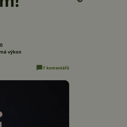
ém!
30
nemá výkon
7 komentářů