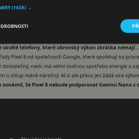
TNERY
(1635) →
rok letošní není jiný. Naopak, jednotliví výrobci se předhání
vou loď, u které by si výrobce dovolil tuto oblast ignorovat
ODROBNOSTI
PŘ
efonů to ale není problém. Ty nejlepší procesory od společn
tam značná rezerva, aby si s náročnými funkcemi poradily be
 skvělé telefony, které obrovský výkon zkrátka nemají
…
řady Pixel 8 od společnosti Google, které spoléhají na proc
ž dostatečný, navíc má velmi slušnou spotřebu energie a za
om o chlup méně náročný. AI si ale přece jen žádá více výko
y oznámil, že Pixel 8 nebude podporovat Gemini Nano 