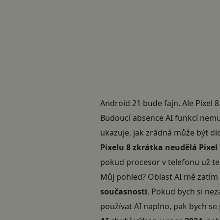
Android 21 bude fajn. Ale Pixel 
Budoucí absence AI funkcí nemus
ukazuje, jak zrádná může být d
Pixelu 8 zkrátka neudělá Pixel
pokud procesor v telefonu už te
Můj pohled? Oblast AI mě zatím 
současnosti
. Pokud bych si ne
používat AI naplno, pak bych s