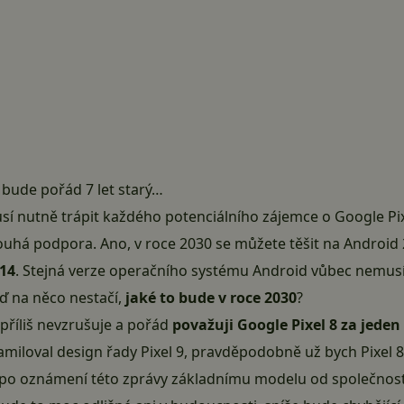
8 bude pořád 7 let starý…
í nutně trápit každého potenciálního zájemce o Google Pix
louhá podpora. Ano, v roce 2030 se můžete těšit na Androi
 14
. Stejná verze operačního systému Android vůbec nemus
ď na něco nestačí,
jaké to bude v roce 2030
?
příliš nevzrušuje a pořád
považuji Google Pixel 8 za jeden
zamiloval design
řady Pixel 9
, pravděpodobně už bych Pixel 8
e po oznámení této zprávy základnímu modelu od společnos