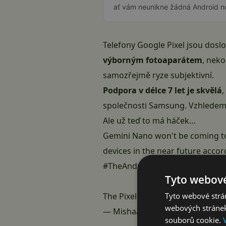
ať vám neunikne žádná Android n
Telefony Google Pixel jsou dosl
výborným fotoaparátem
, nek
samozřejmě ryze subjektivní.
Podpora v délce 7 let je skvělá
společnosti Samsung. Vzhlede
Ale už teď to má háček…
Gemini Nano won't be coming to 
devices in the near future acco
#TheAndroidShow
.
Tyto webové
Tyto webové strán
The Pixel 8 and Pixel 8 Pro have
webových stránek
— Mishaal Rahman (@Mishaal
souborů cookie.