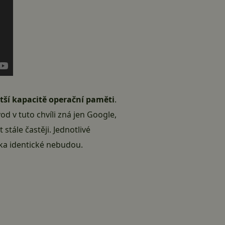
tší kapacitě operační paměti
.
 v tuto chvíli zná jen Google,
tále častěji. Jednotlivé
tka identické nebudou.