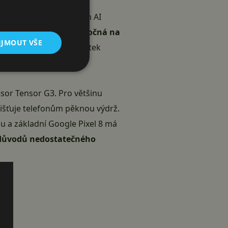
 v zavádění nejrůznějších AI
.
AI je samozřejmě náročná na
IJMOUT VŠE
ostí
Qualcomm
a
Mediatek
z problémů dnes i v
esor Tensor G3. Pro většinu
jišťuje telefonům pěknou výdrž.
nu a základní
Google Pixel 8
má
z důvodů nedostatečného