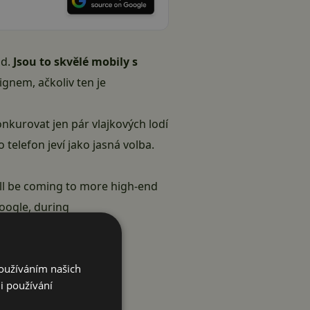
id
.
Jsou to skvělé mobily s
gnem, ačkoliv ten je
nkurovat jen pár vlajkových lodí
 telefon jeví jako jasná volba.
ll be coming to more high-end
Google, during
Používáním našich
i používání