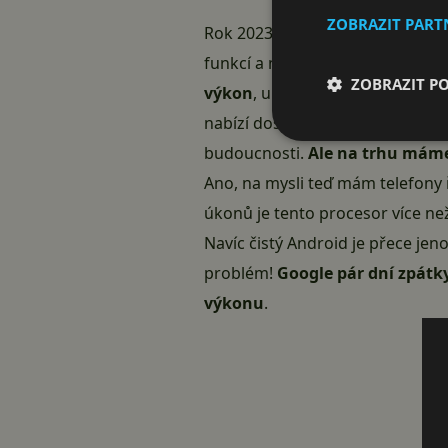
ZOBRAZIT PAR
Rok 2023 se nesl v nástupu
AI
a 
funkcí a na trhu nenajdete vlajko
ZOBRAZIT P
výkon
, u většiny moderních tel
nabízí doslova obří výkon a je 
budoucnosti.
Ale na trhu máme
Ano, na mysli teď mám telefony 
úkonů je tento procesor více ne
Navíc čistý Android je přece jen
problém!
Google pár dní zpátk
výkonu
.