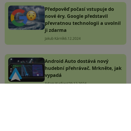
Předpověď počasí vstupuje do
nové éry. Google představil
převratnou technologii a uvolnil
ji zdarma
Jakub Kárník
6.12.2024
Android Auto dostává nový
hudební přehrávač. Mrkněte, jak
vypadá
Adam Kurfürst
29.12.2024