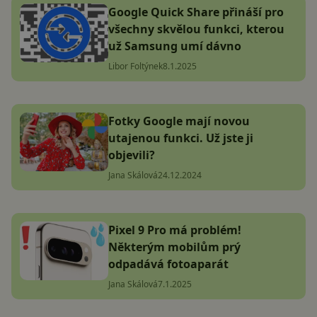
Google Quick Share přináší pro
všechny skvělou funkci, kterou
už Samsung umí dávno
Libor Foltýnek
8.1.2025
Fotky Google mají novou
utajenou funkci. Už jste ji
objevili?
Jana Skálová
24.12.2024
Pixel 9 Pro má problém!
Některým mobilům prý
odpadává fotoaparát
Jana Skálová
7.1.2025