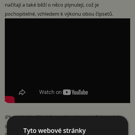
načítají a také běží o něco plynuleji, což je
pochopitelné, vzhledem k výkonu obou čipsetů.
iPhone byl lepší také v multitaskingu, avšak po dobu
sledování videa nebudete mít pocit, že by byl
Pixel 7
Tyto webové stránky