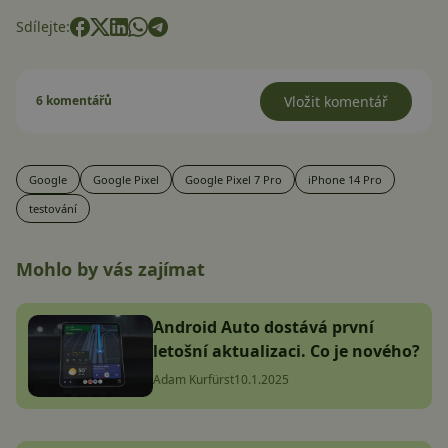
Sdílejte:
6 komentářů
Vložit komentář
Google
Google Pixel
Google Pixel 7 Pro
iPhone 14 Pro
testování
Mohlo by vás zajímat
Android Auto dostává první
letošní aktualizaci. Co je nového?
Adam Kurfürst
10.1.2025