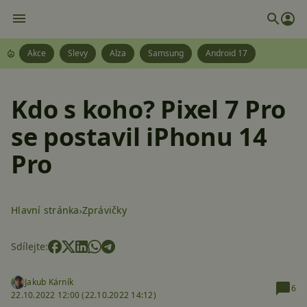
Akce
Slevy
Alza
Samsung
Android 17
Kdo s koho? Pixel 7 Pro
se postavil iPhonu 14
Pro
Hlavní stránka
Zprávičky
Sdílejte:
Jakub Kárník
6
22.10.2022 12:00 (
22.10.2022 14:12)