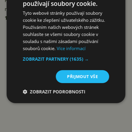
Pro
znatelněji pomalejším zařízením. A to ani
používají soubory cookie.
nezmiňujeme fakt, že je telefon od Googlu o více než
Tyto webové stránky používají soubory
10 000 korun levnější
.
cookie ke zlepšení uživatelského zážitku.
Reklama
Používáním našich webových stránek
souhlasíte se všemi soubory cookie v
souladu s našimi zásadami používání
souborů cookie.
Více informací
ZOBRAZIT PARTNERY
(1635) →
PŘIJMOUT VŠE
ZOBRAZIT PODROBNOSTI