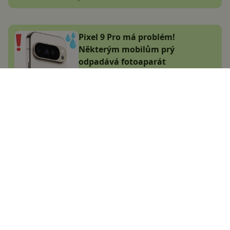
Pixel 9 Pro má problém!
Některým mobilům prý
odpadává fotoaparát
Jana Skálová
7.1.2025
Předpověď počasí vstupuje do
nové éry. Google představil
převratnou technologii a uvolnil
ji zdarma
Jakub Kárník
6.12.2024
Android Auto dostává nový
hudební přehrávač. Mrkněte, jak