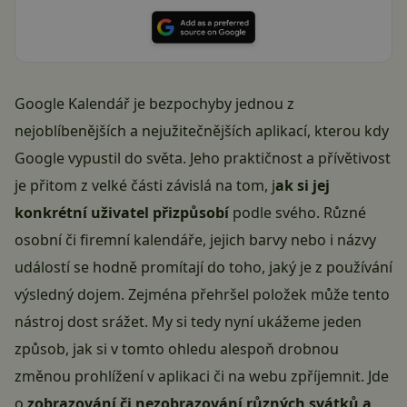
Google Kalendář je bezpochyby jednou z
nejoblíbenějších a nejužitečnějších aplikací, kterou kdy
Google vypustil do světa. Jeho praktičnost a přívětivost
je přitom z velké části závislá na tom, j
ak si jej
konkrétní uživatel přizpůsobí
podle svého. Různé
osobní či firemní kalendáře, jejich barvy nebo i názvy
událostí se hodně promítají do toho, jaký je z používání
výsledný dojem. Zejména přehršel položek může tento
nástroj dost srážet. My si tedy nyní ukážeme jeden
způsob, jak si v tomto ohledu alespoň drobnou
změnou prohlížení v aplikaci či na webu zpříjemnit. Jde
o
zobrazování či nezobrazování různých svátků a