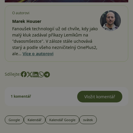
O autorovi
Marek Houser
Fanoušek technologií už od chvíle, kdy jako
malý kluk zadával příkazy Lemíkům na
"dvaosmšestce". V záloze stále uchovává
starý a podle všeho nezničitelný OnePlus2,
ale…
Více o autorovi
Sdílejte:
1 komentář
Vložit komentář
Google
Kalendář
Kalendář Google
svátek