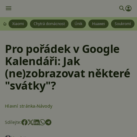
Xiaomi
Chytrá domácnost
Únik
Huawei
Soukromí
Pro pořádek v Google
Kalendáři: Jak
(ne)zobrazovat některé
"svátky"?
Hlavní stránka
Návody
Sdílejte: