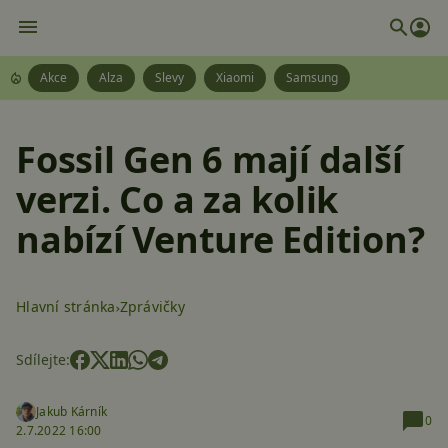
Akce
Alza
Slevy
Xiaomi
Samsung
Fossil Gen 6 mají další
verzi. Co a za kolik
nabízí Venture Edition?
Hlavní stránka
Zprávičky
Sdílejte:
Jakub Kárník
0
2.7.2022 16:00