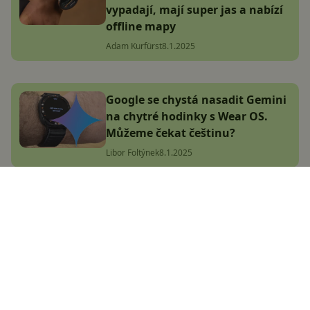
vypadají, mají super jas a nabízí
offline mapy
Adam Kurfürst
8.1.2025
Google se chystá nasadit Gemini
na chytré hodinky s Wear OS.
Můžeme čekat češtinu?
Libor Foltýnek
8.1.2025
Bestseller na obzoru! Garmin
Instinct 3 jsou tady, mají
AMOLED a odolné tělo
Adam Kurfürst
8.1.2025