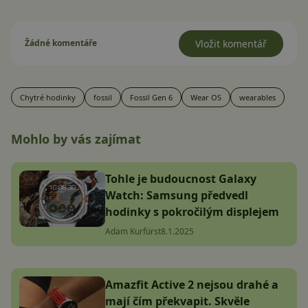
Žádné komentáře
Vložit komentář
Chytré hodinky
fossil
Fossil Gen 6
Wear OS
wearables
Mohlo by vás zajímat
Tohle je budoucnost Galaxy
Watch: Samsung předvedl
hodinky s pokročilým displejem
Adam Kurfürst
8.1.2025
Amazfit Active 2 nejsou drahé a
mají čím překvapit. Skvěle