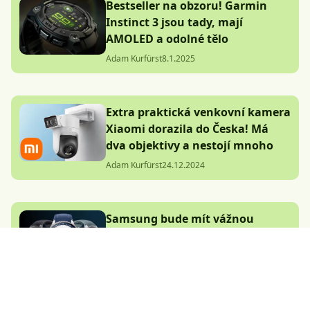
Bestseller na obzoru! Garmin
Instinct 3 jsou tady, mají
AMOLED a odolné tělo
Adam Kurfürst
8.1.2025
Extra praktická venkovní kamera
Xiaomi dorazila do Česka! Má
dva objektivy a nestojí mnoho
Adam Kurfürst
24.12.2024
Samsung bude mít vážnou
konkurenci. OnePlus chystá další
hodinky pro náročné
Adam Kurfürst
1.1.2025