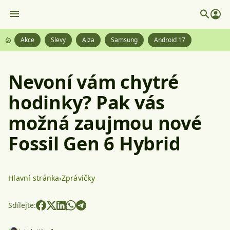
Akce
Slevy
Alza
Samsung
Android 17
Nevoní vám chytré
hodinky? Pak vás
možná zaujmou nové
Fossil Gen 6 Hybrid
Hlavní stránka
Zprávičky
Sdílejte: