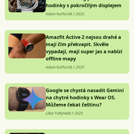
hodinky s pokročilým displejem
Adam Kurfürst
8.1.2025
Amazfit Active 2 nejsou drahé a
mají čím překvapit. Skvěle
vypadají, mají super jas a nabízí
offline mapy
Adam Kurfürst
8.1.2025
Google se chystá nasadit Gemini
na chytré hodinky s Wear OS.
Můžeme čekat češtinu?
Libor Foltýnek
8.1.2025