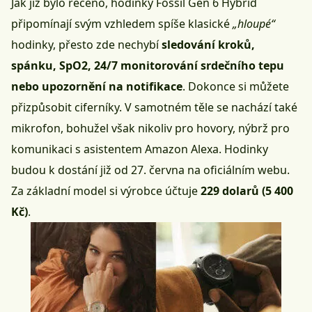
Jak již bylo řečeno, hodinky Fossil Gen 6 Hybrid
připomínají svým vzhledem spíše klasické
„hloupé“
hodinky, přesto zde nechybí
sledování kroků,
spánku, SpO2, 24/7 monitorování srdečního tepu
nebo upozornění na notifikace
. Dokonce si můžete
přizpůsobit ciferníky. V samotném těle se nachází také
mikrofon, bohužel však nikoliv pro hovory, nýbrž pro
komunikaci s asistentem Amazon Alexa. Hodinky
budou k dostání již od 27. června na
oficiálním webu
.
Za základní model si výrobce účtuje
229 dolarů (5 400
Kč)
.