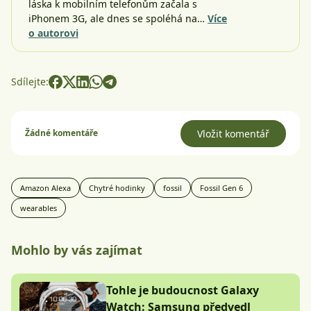
láska k mobilním telefonům začala s
iPhonem 3G, ale dnes se spoléhá na…
Více
o autorovi
Sdílejte:
Žádné komentáře
Vložit komentář
Amazon Alexa
Chytré hodinky
fossil
Fossil Gen 6
wearables
Mohlo by vás zajímat
Tohle je budoucnost Galaxy
Watch: Samsung předvedl