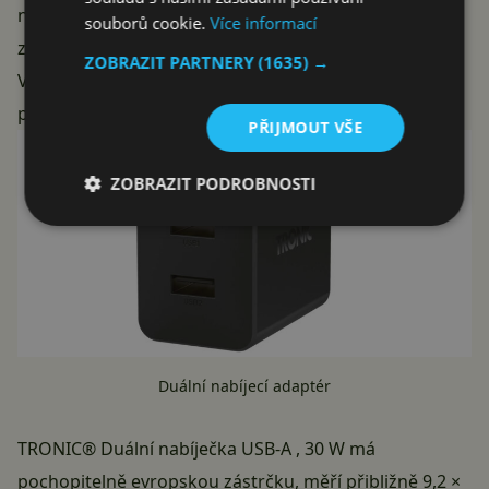
nabízejí adaptér se dvěma porty USB-A, což logicky
souborů cookie.
Více informací
znamená, že z něj lze nabíjet dvě zařízení současně.
ZOBRAZIT PARTNERY
(1635) →
Volit lze mezi černým, nebo bílým barevným
provedením.
PŘIJMOUT VŠE
ZOBRAZIT PODROBNOSTI
Duální nabíjecí adaptér
TRONIC® Duální nabíječka USB-A , 30 W má
pochopitelně evropskou zástrčku, měří přibližně 9,2 ×