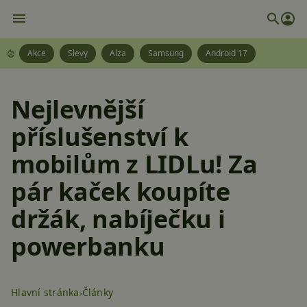
Akce
Slevy
Alza
Samsung
Android 17
Nejlevnější
příslušenství k
mobilům z LIDLu! Za
pár kaček koupíte
držák, nabíječku i
powerbanku
Hlavní stránka
Články