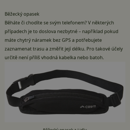
Běžecký opasek
Běháte či chodíte se svým telefonem? V některých
případech je to doslova nezbytné – například pokud
máte chytrý náramek bez GPS a potřebujete
zaznamenat trasu a změřit její délku. Pro takové účely
určitě není příliš vhodná kabelka nebo batoh.
Běžecký opasek z Lidlu