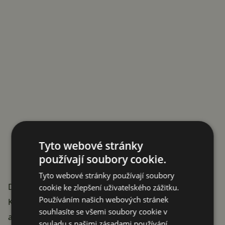
Tyto webové stránky
používají soubory cookie.
Tyto webové stránky používají soubory
Duální nabíjecí adaptér
cookie ke zlepšení uživatelského zážitku.
Používáním našich webových stránek
Když už byla v předchozí kapitole řeč o nabíjecím
souhlasíte se všemi soubory cookie v
adaptéru, ani ten nemusí být drahý. V e-shopu Lidl
souladu s našimi zásadami používání