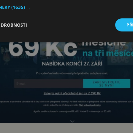
TNERY
(1635) →
ODROBNOSTI
PŘ