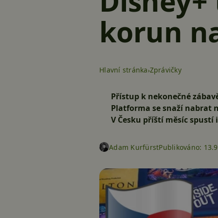
Disney+ 
korun na
Hlavní stránka
Zprávičky
Přístup k nekonečné zábavě
Platforma se snaží nabrat n
V Česku příští měsíc spustí
Adam Kurfürst
Publikováno:
13.9