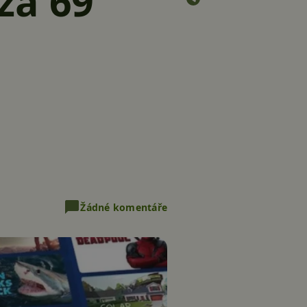
za 69
Žádné komentáře