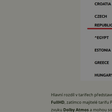
Hlavní rozdíl v tarifech představ
FullHD
, zatímco majitelé tarif
zvuku
Dolby Atmos
a mohou sou