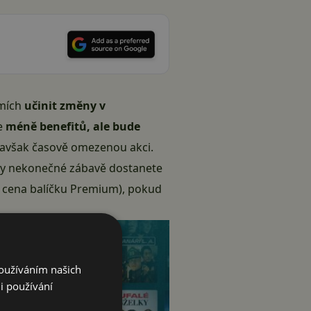
emích
učinit změny v
ce
méně benefitů, ale bude
u, avšak časově omezenou akci.
cky nekonečné zábavě dostanete
vá cena balíčku Premium), pokud
Používáním našich
i používání