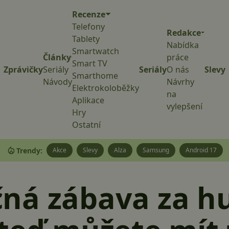
Recenze
Telefony
Redakce
Tablety
Nabídka
Smartwatch
Články
práce
Smart TV
Zprávičky
Seriály
Seriály
O nás
Slevy
Smarthome
Návody
Návrhy
Elektrokoloběžky
na
Aplikace
vylepšení
Hry
Ostatní
Trendy:
Akce
Slevy
Alza
Samsung
Android 17
ná zábava za hu