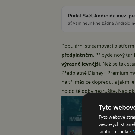
Přidat Svět Androida mezi p
ať vám neunikne žádná Android n
Populární streamovací platforma
předplatném
. Přibyde nový tar
výrazně levnější
. Než se tak st
Předplatné Disney+ Premium m
na tři měsíce dopředu, a jakmil
ho do té doby nezrušíte. Nabídka
Tyto webové
Tyto webové strán
webových stránek
souborů cookie.