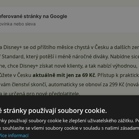
referované stránky na Google
ovinka nebo sleva
 Disney+ se od příštího měsíce chystá v Česku a dalších z
if Standard, který potěší i méně náročné diváky. Nabídne si
ane, chce Disney+ získat nové klienty, a tak nabízí výhodno
ůžete v Česku
aktuálně mít jen za 69 Kč
. Přístup k prakti
e vám členství skončí, automaticky se obnoví za 299 Kč (no
 je určená pro nové předplatitele.
 stránky používají soubory cookie.
ky používají soubory cookie ke zlepšení uživatelského zážitku. 
 souhlasíte se všemi soubory cookie v souladu s našimi zásadam
Více informací