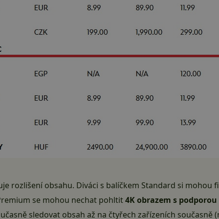
uje rozlišení obsahu. Diváci s balíčkem Standard si mohou fil
u Premium se mohou nechat pohltit
4K obrazem s podporou
časně sledovat obsah až na čtyřech zařízeních současně (n