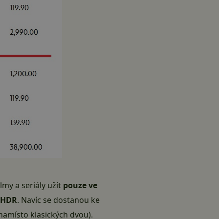
my a seriály užít
pouze ve
 HDR
. Navíc se dostanou ke
amísto klasických dvou).