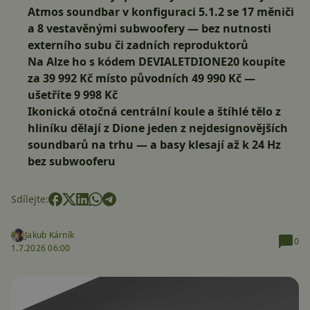
Atmos soundbar v konfiguraci
5.1.2
se 17 měniči
a
8 vestavěnými subwoofery
— bez nutnosti
externího subu či zadních reproduktorů
Na Alze ho s kódem DEVIALETDIONE20 koupíte
za 39 992 Kč místo původních 49 990 Kč —
ušetříte 9 998 Kč
Ikonická otočná centrální koule a štíhlé tělo z
hliníku dělají z Dione jeden z nejdesignovějších
soundbarů na trhu — a basy klesají až k 24 Hz
bez subwooferu
Sdílejte:
Jakub Kárník
0
1.7.2026 06:00