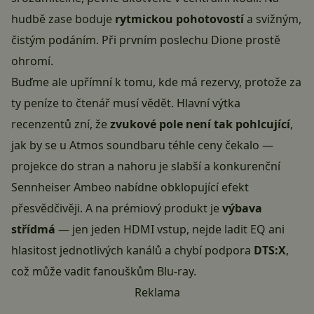
hudbě zase boduje
rytmickou pohotovostí
a svižným,
čistým podáním. Při prvním poslechu Dione prostě
ohromí.
Buďme ale upřímní k tomu, kde má rezervy, protože za
ty peníze to čtenář musí vědět. Hlavní výtka
recenzentů zní, že
zvukové pole není tak pohlcující
,
jak by se u Atmos soundbaru téhle ceny čekalo —
projekce do stran a nahoru je slabší a konkurenční
Sennheiser Ambeo nabídne obklopující efekt
přesvědčivěji. A na prémiový produkt je
výbava
střídmá
— jen jeden HDMI vstup, nejde ladit EQ ani
hlasitost jednotlivých kanálů a chybí podpora
DTS:X
,
což může vadit fanouškům Blu-ray.
Reklama