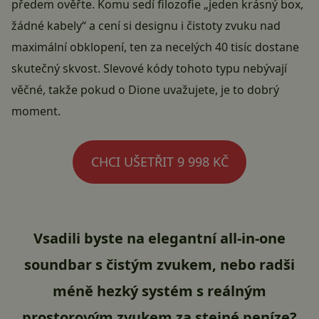
předem ověřte. Komu sedí filozofie „jeden krásný box,
žádné kabely“ a cení si designu i čistoty zvuku nad
maximální obklopení, ten za necelých 40 tisíc dostane
skutečný skvost. Slevové kódy tohoto typu nebývají
věčné, takže pokud o Dione uvažujete, je to dobrý
moment.
CHCI UŠETŘIT 9 998 KČ
Vsadili byste na elegantní all-in-one
soundbar s čistým zvukem, nebo radši
méně hezký systém s reálným
prostorovým zvukem za stejné peníze?