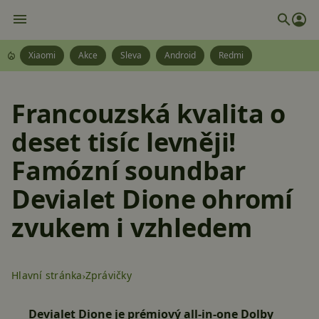
Xiaomi
Akce
Sleva
Android
Redmi
Francouzská kvalita o
deset tisíc levněji!
Famózní soundbar
Devialet Dione ohromí
zvukem i vzhledem
Hlavní stránka
Zprávičky
Devialet Dione je prémiový all-in-one Dolby