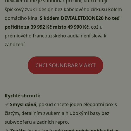
Devialet Dione je soundbar pro lidi, kteří chtějí
špičkový zvuk i design bez kabelového cirkusu kolem
domácího kina.
S kódem DEVIALETDIONE20 ho teď
pořídíte za 39 992 Kč místo 49 990 Kč
, což u
prémiového francouzského audia není sleva k
zahození.
CHCI SOUNDBAR V AKCI
Rychlé shrnutí:
✅
Smysl dává
, pokud chcete jeden elegantní box s
čistým, detailním zvukem a hlubokými basy bez
subwooferu a zadních repro.
⚠️
Zvažte
, že zvukové pole
není nejvíc pohlcující
ve