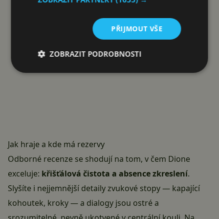
PŘIJMOUT VŠE
ZOBRAZIT PODROBNOSTI
Jak hraje a kde má rezervy
Odborné recenze se shodují na tom, v čem Dione
exceluje:
křišťálová čistota a absence zkreslení
.
Slyšíte i nejjemnější detaily zvukové stopy — kapající
kohoutek, kroky — a dialogy jsou ostré a
srozumitelné, pevně ukotvené v centrální kouli. Na