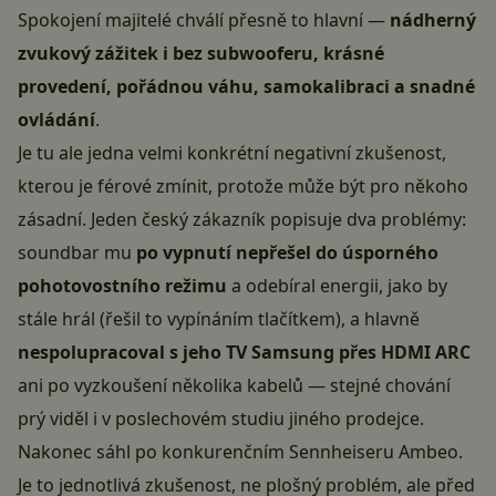
Spokojení majitelé chválí přesně to hlavní —
nádherný
zvukový zážitek i bez subwooferu, krásné
provedení, pořádnou váhu, samokalibraci a snadné
ovládání
.
Je tu ale jedna velmi konkrétní negativní zkušenost,
kterou je férové zmínit, protože může být pro někoho
zásadní. Jeden český zákazník popisuje dva problémy:
soundbar mu
po vypnutí nepřešel do úsporného
pohotovostního režimu
a odebíral energii, jako by
stále hrál (řešil to vypínáním tlačítkem), a hlavně
nespolupracoval s jeho TV Samsung přes HDMI ARC
ani po vyzkoušení několika kabelů — stejné chování
prý viděl i v poslechovém studiu jiného prodejce.
Nakonec sáhl po konkurenčním Sennheiseru Ambeo.
Je to jednotlivá zkušenost, ne plošný problém, ale před