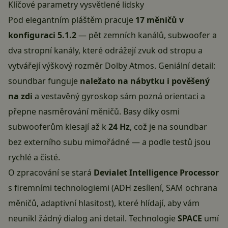
Klíčové parametry vysvětlené lidsky
Pod elegantním pláštěm pracuje
17 měničů v
konfiguraci 5.1.2
— pět zemních kanálů, subwoofer a
dva stropní kanály, které odrážejí zvuk od stropu a
vytvářejí výškový rozměr Dolby Atmos. Geniální detail:
soundbar funguje
naležato na nábytku i pověšený
na zdi
a vestavěný gyroskop sám pozná orientaci a
přepne nasměrování měničů. Basy díky osmi
subwooferům klesají až k
24 Hz
, což je na soundbar
bez externího subu mimořádné — a podle testů jsou
rychlé a čisté.
O zpracování se stará
Devialet Intelligence Processor
s firemními technologiemi (ADH zesílení, SAM ochrana
měničů, adaptivní hlasitost), které hlídají, aby vám
neunikl žádný dialog ani detail. Technologie
SPACE
umí