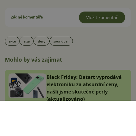
Žádné komentáře
Vložit komentář
akce
alza
slevy
soundbar
Mohlo by vás zajímat
Black Friday: Datart vyprodává
elektroniku za absurdní ceny,
našli jsme skutečné perly
(aktualizováno)
Jakub Kárník
6.11.2024
Navštívili jsme Lidl Outlet.