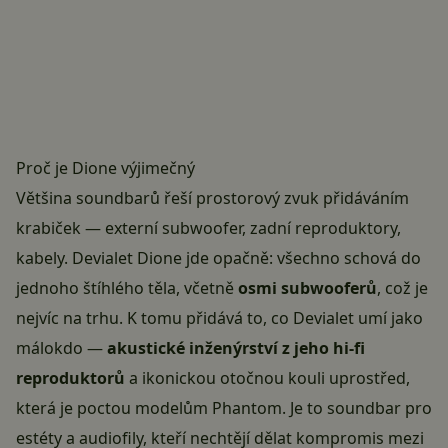
Proč je Dione výjimečný
Většina soundbarů řeší prostorový zvuk přidáváním
krabiček — externí subwoofer, zadní reproduktory,
kabely.
Devialet Dione
jde opačně: všechno schová do
jednoho štíhlého těla, včetně
osmi subwooferů
, což je
nejvíc na trhu. K tomu přidává to, co Devialet umí jako
málokdo —
akustické inženýrství z jeho hi-fi
reproduktorů
a ikonickou otočnou kouli uprostřed,
která je poctou modelům Phantom. Je to soundbar pro
estéty a audiofily, kteří nechtějí dělat kompromis mezi