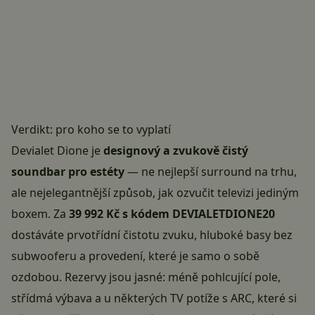
Verdikt: pro koho se to vyplatí
Devialet Dione je
designový a zvukově čistý
soundbar pro estéty
— ne nejlepší surround na trhu,
ale nejelegantnější způsob, jak ozvučit televizi jediným
boxem. Za
39 992 Kč s kódem DEVIALETDIONE20
dostáváte prvotřídní čistotu zvuku, hluboké basy bez
subwooferu a provedení, které je samo o sobě
ozdobou. Rezervy jsou jasné: méně pohlcující pole,
střídmá výbava a u některých TV potíže s ARC, které si