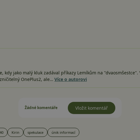
e, kdy jako malý kluk zadával příkazy Lemíkům na "dvaosmšestce". V
zničitelný OnePlus2, ale…
Více o autorovi
Žádné komentáře
Vložit komentář
40
Kirin
spekulace
únik informací