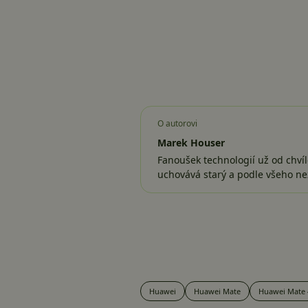
O autorovi
Marek Houser
Fanoušek technologií už od chvíl
uchovává starý a podle všeho ne
Huawei
Huawei Mate
Huawei Mate 