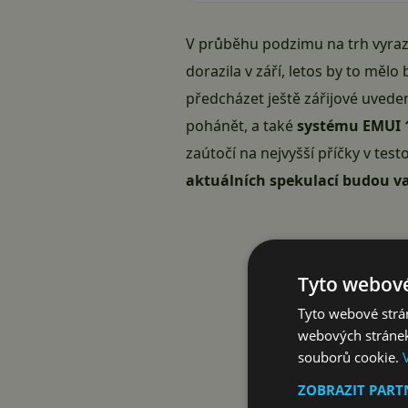
V průběhu podzimu na trh vyra
dorazila v září, letos by to mě
předcházet ještě zářijové uved
pohánět, a také
systému EMUI 
zaútočí na nejvyšší příčky v tes
aktuálních spekulací budou va
Tyto webové
Tyto webové strán
webových stránek
souborů cookie.
ZOBRAZIT PAR