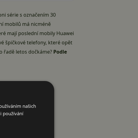
loni série s označením 30
vení mobilů má nicméně
teré mají poslední mobily Huawei
é špičkové telefony, které opět
této řadě letos dočkáme?
Podle
Používáním našich
i používání