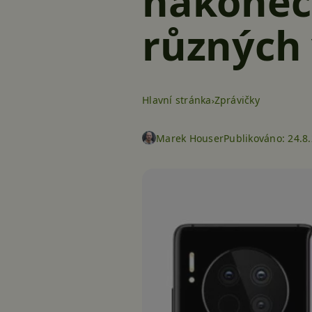
nakonec 
různých
Hlavní stránka
Zprávičky
Marek Houser
Publikováno:
24.8