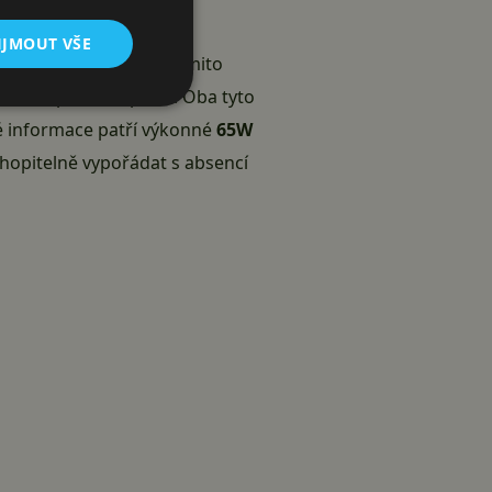
IJMOUT VŠE
 Design
. Současně s těmito
atní tři pak 6,78 palce. Oba tyto
é informace patří výkonné
65W
chopitelně vypořádat s absencí