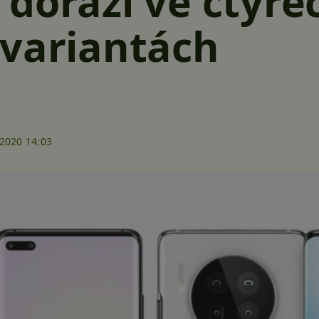
dorazí ve čtyře
 variantách
.2020 14:03