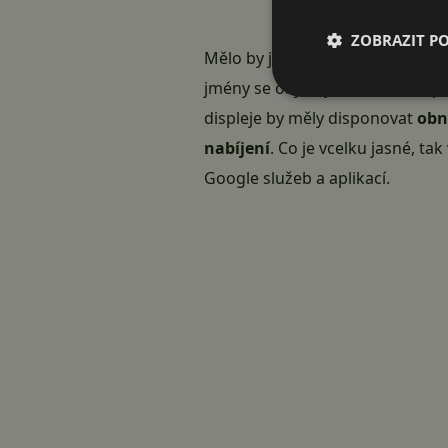
ZOBRAZIT P
Mělo by jít konkrétně o modely
jmény se objevily i velikosti disp
displeje by měly disponovat
obn
nabíjení
. Co je vcelku jasné, t
Google služeb a aplikací.