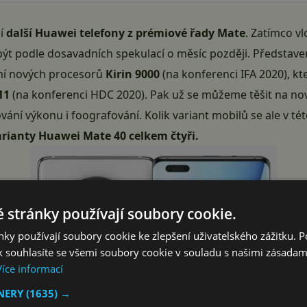
zí
další Huawei telefony z prémiové řady Mate
. Zatímco v
lo být podle dosavadních spekulací o měsíc později. Předsta
ení nových procesorů
Kirin 9000
(na konferenci IFA 2020), k
11
(na konferenci HDC 2020). Pak už se můžeme těšit na nov
tování výkonu i foografování. Kolik variant mobilů se ale v 
rianty Huawei Mate 40 celkem čtyři.
 stránky používají soubory cookie.
ky používají soubory cookie ke zlepšení uživatelského zážitku. 
 souhlasíte se všemi soubory cookie v souladu s našimi zásadam
Více informací
TNERY
(1635) →