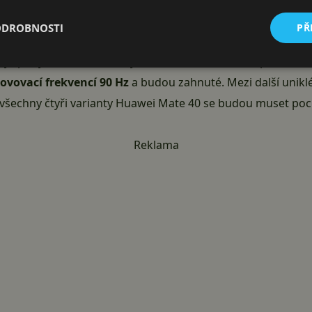
ODROBNOSTI
PŘ
Mate 40, Mate 40 Pro, Mate 40 Pro+ a Mate 40 RS Porsche
lejů pro jednotlivé varianty. Standardní má mít 6,5 palce, ost
ovovací frekvencí 90 Hz
a budou zahnuté. Mezi další unikl
ak všechny čtyři varianty Huawei Mate 40 se budou muset po
Reklama