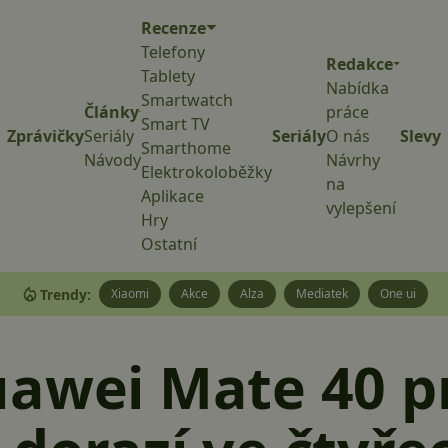
Recenze
Telefony
Redakce
Tablety
Nabídka
Smartwatch
Články
práce
Smart TV
Zprávičky
Seriály
Seriály
O nás
Slevy
Smarthome
Návody
Návrhy
Elektrokoloběžky
na
Aplikace
vylepšení
Hry
Ostatní
Trendy:
Xiaomi
Akce
Alza
Mediatek
One ui
uawei Mate 40 p