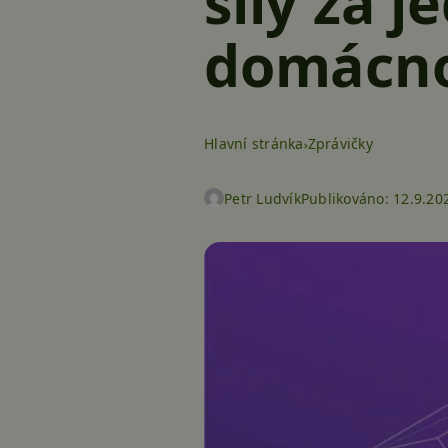
síly za 
domácn
Hlavní stránka
Zprávičky
Petr Ludvík
Publikováno:
12.9.20