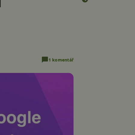
u
1 komentář