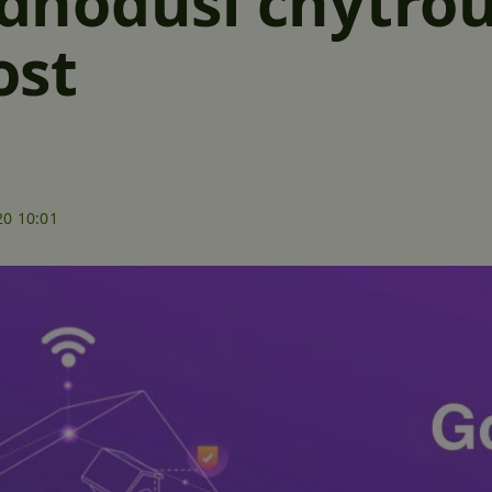
jednoduší chytro
ost
20 10:01