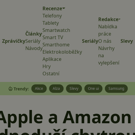
Recenze
Telefony
Redakce
Tablety
Nabídka
Smartwatch
Články
práce
Smart TV
Zprávičky
Seriály
Seriály
O nás
Slevy
Smarthome
Návody
Návrhy
Elektrokoloběžky
na
Aplikace
vylepšení
Hry
Ostatní
Trendy:
Akce
Alza
Slevy
One ui
Samsung
Apple a Amazon 