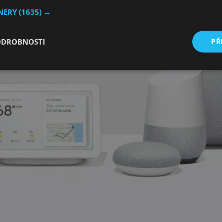
TNERY
(1635) →
ODROBNOSTI
PŘ