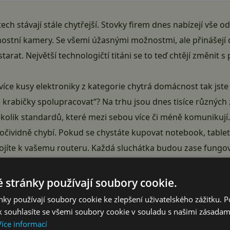
ch stávají stále chytřejší. Stovky firem dnes nabízejí vše o
stní kamery. Se všemi úžasnými možnostmi, ale přinášejí do
starat. Největší technologičtí titáni se to teď chtějí změnit 
íce kusy elektroniky z kategorie chytrá domácnost tak jste ji
krabičky spolupracovat“? Na trhu jsou dnes tisíce různých
několik standardů, které mezi sebou více či méně komunikují
 očividně chybí. Pokud se chystáte kupovat notebook, tablet
pojíte k vašemu routeru. Každá sluchátka budou zase fungov
napadne o nich uvažovat.
 stránky používají soubory cookie.
ky používají soubory cookie ke zlepšení uživatelského zážitku. 
 souhlasíte se všemi soubory cookie v souladu s našimi zásadam
Více informací