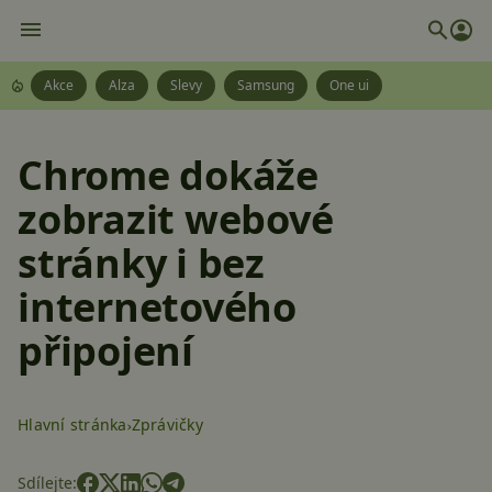
Akce
Alza
Slevy
Samsung
One ui
Chrome dokáže
zobrazit webové
stránky i bez
internetového
připojení
Hlavní stránka
Zprávičky
Sdílejte: