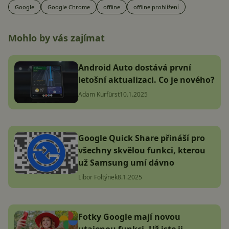
Google
Google Chrome
offline
offline prohlížení
Mohlo by vás zajímat
Android Auto dostává první
letošní aktualizaci. Co je nového?
Adam Kurfürst
10.1.2025
Google Quick Share přináší pro
všechny skvělou funkci, kterou
už Samsung umí dávno
Libor Foltýnek
8.1.2025
Fotky Google mají novou