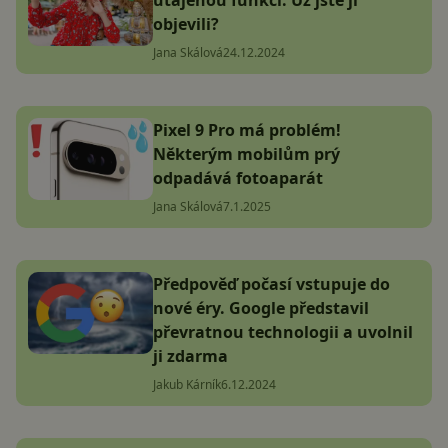
utajenou funkci. Už jste ji
objevili?
Jana Skálová
24.12.2024
Pixel 9 Pro má problém!
Některým mobilům prý
odpadává fotoaparát
Jana Skálová
7.1.2025
Předpověď počasí vstupuje do
nové éry. Google představil
převratnou technologii a uvolnil
ji zdarma
Jakub Kárník
6.12.2024