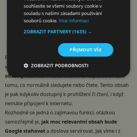
souhlasíte se všemi soubory cookie v
souladu s našimi zásadami používání
souborů cookie.
Více informací
ZOBRAZIT PARTNERY
(1635) →
PŘIJMOUT VŠE
Pokud budete s telefonem připojeni k Wi-Fi síti, tak
ZOBRAZIT PODROBNOSTI
vám bude
prohlížeč Chrome automaticky stahovat
obsah podle vaší lokace
a zároveň uzpůsoben také
tomu, co normálně sledujete nebo čtete. Tento obsah
je pak kdykoliv dostupný k prohlížení či čtení, i když
nemáte připojení k internetu.
Rozhodně se jedná o zajímavou funkci, otázkou
samozřejmě je,
jak moc relevantní obsah bude
Google stahovat
a doslova servírovat. Jak víme i z