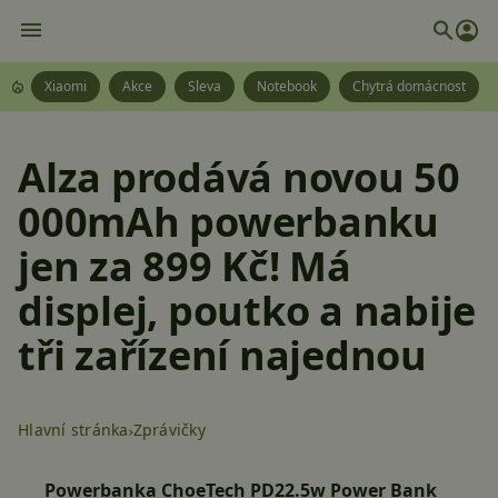
Xiaomi
Akce
Sleva
Notebook
Chytrá domácnost
Alza prodává novou 50
000mAh powerbanku
jen za 899 Kč! Má
displej, poutko a nabije
tři zařízení najednou
Hlavní stránka
Zprávičky
Powerbanka ChoeTech PD22.5w Power Bank