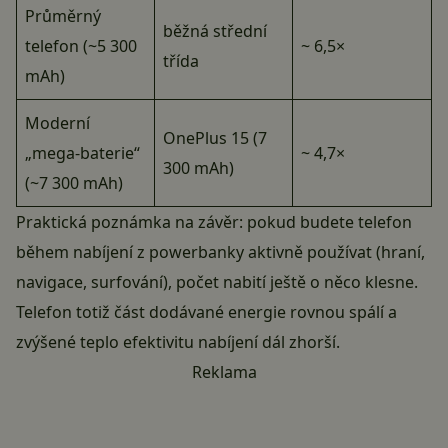
Průměrný
běžná střední
telefon (~5 300
~ 6,5×
třída
mAh)
Moderní
OnePlus 15 (7
„mega-baterie“
~ 4,7×
300 mAh)
(~7 300 mAh)
Praktická poznámka na závěr: pokud budete telefon
během nabíjení z powerbanky aktivně používat (hraní,
navigace, surfování), počet nabití ještě o něco klesne.
Telefon totiž část dodávané energie rovnou spálí a
zvýšené teplo efektivitu nabíjení dál zhorší.
Reklama