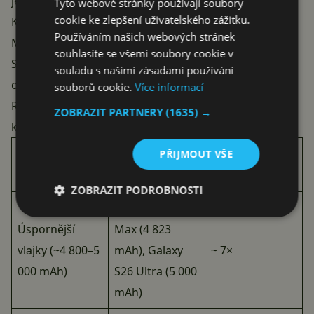
jednoduchá matematika.
Tyto webové stránky používají soubory
cookie ke zlepšení uživatelského zážitku.
Kolikrát nabijete podle typu telefonu
Používáním našich webových stránek
Mobilní trh je dnes hodně rozmanitý. Zatímco Apple a
souhlasíte se všemi soubory cookie v
Samsung se drží kompaktnějších baterií, čínští výrobci
souladu s našimi zásadami používání
osazují telefony obřími křemíkovo-uhlíkovými články.
souborů cookie.
Více informací
Reálný počet nabití se tak liší podle toho, co máte v
ZOBRAZIT PARTNERY
(1635) →
kapse:
Typ telefonu
Příklad
Orientační
PŘIJMOUT VŠE
(kapacita)
zařízení
počet nabití
ZOBRAZIT PODROBNOSTI
iPhone 17 Pro
Úspornější
Max (4 823
vlajky (~4 800–5
mAh), Galaxy
~ 7×
000 mAh)
S26 Ultra (5 000
mAh)