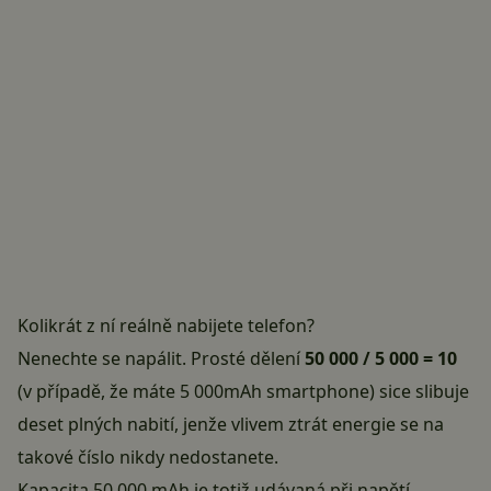
Kolikrát z ní reálně nabijete telefon?
Nenechte se napálit. Prosté dělení
50 000 / 5 000 = 10
(v případě, že máte 5 000mAh smartphone) sice slibuje
deset plných nabití, jenže vlivem ztrát energie se na
takové číslo nikdy nedostanete.
Kapacita 50 000 mAh je totiž udávaná při napětí