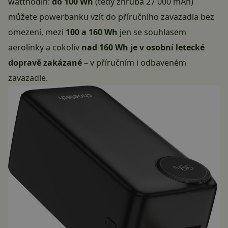
watthodin:
do 100 Wh
(tedy zhruba 27 000 mAh)
můžete powerbanku vzít do příručního zavazadla bez
omezení, mezi
100 a 160 Wh
jen se souhlasem
aerolinky a cokoliv
nad 160 Wh je v osobní letecké
dopravě zakázané
– v příručním i odbaveném
zavazadle.