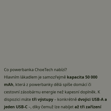
Co powerbanka ChoeTech nabízí?
Hlavním lákadlem je samozřejmě
kapacita 50 000
mAh
, která z powerbanky dělá spíše domácí či
cestovní zásobárnu energie než kapesní doplněk. K
dispozici máte
tři výstupy
– konkrétně
dvojici USB-A a
jeden USB-C
–, díky čemuž lze nabíjet
až tři zařízení