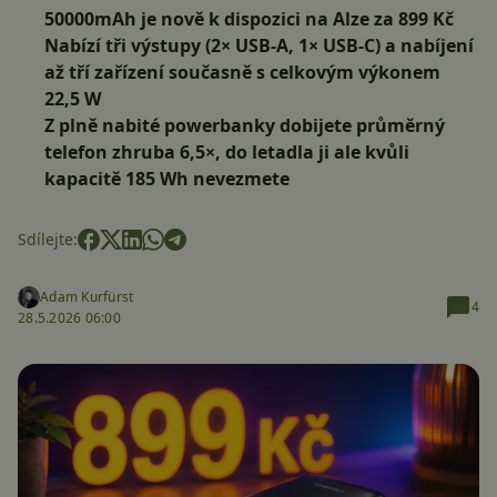
50000mAh je nově k dispozici na Alze za 899 Kč
Nabízí tři výstupy (2× USB-A, 1× USB-C) a nabíjení
až tří zařízení současně s celkovým výkonem
22,5 W
Z plně nabité powerbanky dobijete průměrný
telefon zhruba 6,5×, do letadla ji ale kvůli
kapacitě 185 Wh nevezmete
Sdílejte:
Adam Kurfürst
4
28.5.2026 06:00