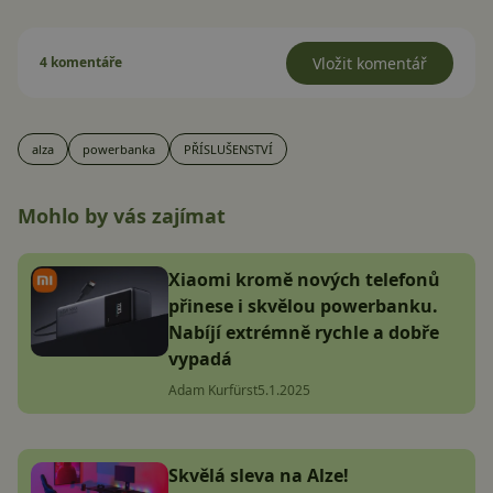
4 komentáře
Vložit komentář
alza
powerbanka
PŘÍSLUŠENSTVÍ
Mohlo by vás zajímat
Xiaomi kromě nových telefonů
přinese i skvělou powerbanku.
Nabíjí extrémně rychle a dobře
vypadá
Adam Kurfürst
5.1.2025
Skvělá sleva na Alze!