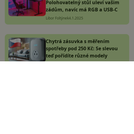
Polohovatelný stůl uleví vašim
zádům, navíc má RGB a USB-C
Libor Foltýnek
4.1.2025
Chytrá zásuvka s měřením
spotřeby pod 250 Kč: Se slevou
teď pořídíte různé modely
Adam Kurfürst
19.12.2024
Populární Alza Dny jsou zpět!
Vybrali jsme nezávisle TOP akce
(aktualizováno 5.12.2024)
Jakub Kárník
8.10.2024
Jedny z nejoblíbenějších Garmin