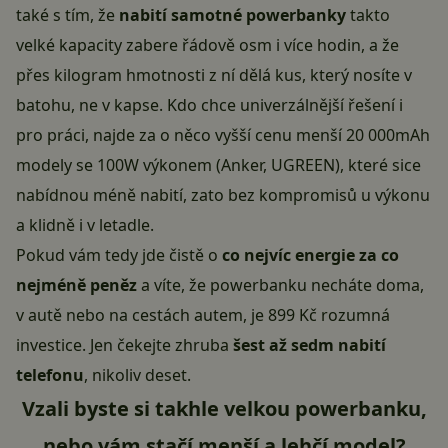
také s tím, že
nabití samotné powerbanky
takto
velké kapacity zabere řádově osm i více hodin, a že
přes kilogram hmotnosti z ní dělá kus, který nosíte v
batohu, ne v kapse. Kdo chce univerzálnější řešení i
pro práci, najde za o něco vyšší cenu menší 20 000mAh
modely se 100W výkonem (Anker, UGREEN), které sice
nabídnou méně nabití, zato bez kompromisů u výkonu
a klidně i v letadle.
Pokud vám tedy jde čistě o
co nejvíc energie za co
nejméně peněz
a víte, že powerbanku necháte doma,
v autě nebo na cestách autem, je 899 Kč rozumná
investice. Jen čekejte zhruba
šest až sedm nabití
telefonu
, nikoliv deset.
Vzali byste si takhle velkou powerbanku,
nebo vám stačí menší a lehčí model?