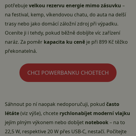
potřebuje
velkou rezervu energie mimo zásuvku
–
na festival, kemp, víkendovou chatu, do auta na delší
trasy nebo jako domácí záložní zdroj při výpadku.
Oceníte ji i tehdy, pokud běžně dobíjíte víc zařízení
naráz. Za poměr
kapacita ku ceně
je při 899 Kč těžko
překonatelná.
CHCI POWERBANKU CHOETECH
Sáhnout po ní naopak nedoporučuji, pokud
často
létáte
(viz výše), chcete
rychlonabíjet moderní vlajku
jejím plným výkonem nebo dobíjet
notebook
– na to
22,5 W, respektive 20 W přes USB-C, nestačí. Počítejte