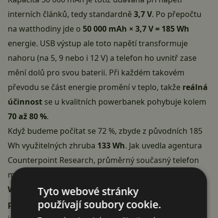
interních článků, tedy standardně
3,7 V
. Po přepočtu
na watthodiny jde o
50 000 mAh × 3,7 V = 185 Wh
energie. USB výstup ale toto napětí transformuje
nahoru (na 5, 9 nebo i 12 V) a telefon ho uvnitř zase
mění dolů pro svou baterii. Při každém takovém
převodu se část energie promění v teplo, takže
reálná
účinnost
se u kvalitních powerbanek pohybuje kolem
70 až 80 %
.
Když budeme počítat se 72 %, zbyde z původních 185
Wh využitelných zhruba
133 Wh
. Jak
uvedla
agentura
Counterpoint Research, průměrný současný telefon
má baterii kolem
5 300 mAh
, což odpovídá asi
20,4
Wh
. Po vydělení tak dostáváme výsledek
zhruba 6,5
Tyto webové stránky
používají soubory cookie.
plného nabití
– ne deset, jak by napovídala