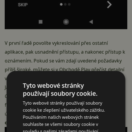
V první řadě povolíte vykreslování přes ostatní
aplikace, pak usnadnění přístupu, a nakonec přístup k
oznámením. Pokud se vám zdají uvedené požadavky
příliš široké, můžete si
v Obchodě Play přečíst
detailní
vysvětlení autora, k čemu je program potřebuje.
Tyto webové stránky
Jako další doporučujeme klepnout na položku
používají soubory cookie.
Optimisation Alert
, kde vás Volume Panel seznámí s
Tyto webové stránky používají soubory
faktem, že může být systémem ukončen z důvodu
cookie ke zlepšení uživatelského zážitku.
úspory baterie. Stačí u této aplikace
zakázat
Používáním našich webových stránek
optimalizaci
a máte po starostech.
souhlasíte se všemi soubory cookie v
souladu s našimi zásadami používání