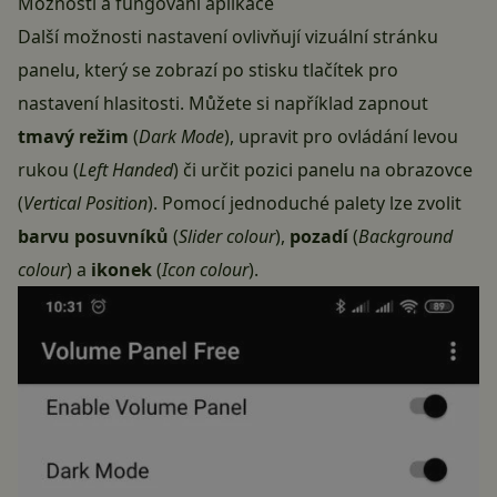
Možnosti a fungování aplikace
Další možnosti nastavení ovlivňují vizuální stránku
panelu, který se zobrazí po stisku tlačítek pro
nastavení hlasitosti. Můžete si například zapnout
tmavý režim
(
Dark Mode
), upravit pro ovládání levou
rukou (
Left Handed
) či určit pozici panelu na obrazovce
(
Vertical Position
). Pomocí jednoduché palety lze zvolit
barvu posuvníků
(
Slider colour
),
pozadí
(
Background
colour
) a
ikonek
(
Icon colour
).