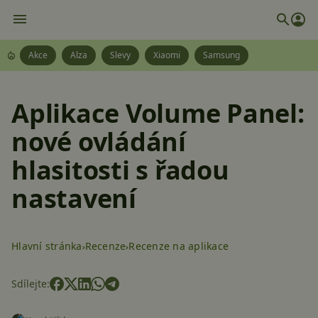
Akce
Alza
Slevy
Xiaomi
Samsung
Aplikace Volume Panel:
nové ovládání
hlasitosti s řadou
nastavení
Hlavní stránka
Recenze
Recenze na aplikace
Sdílejte: