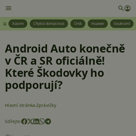
Xiaomi
Chytrá domácnost
Únik
Huawei
Soukromí
Android Auto konečně
v ČR a SR oficiálně!
Které Škodovky ho
podporují?
Hlavní stránka
Zprávičky
Sdílejte: