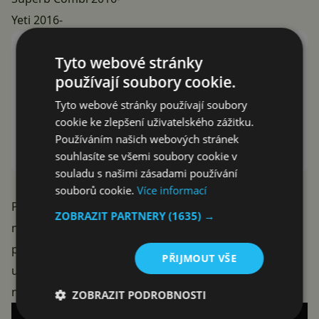
Yeti 2016-
Android Auto
Tyto webové stránky
používají soubory cookie.
Google LLC
Tyto webové stránky používají soubory
cookie ke zlepšení uživatelského zážitku.
Instalovat (Free)
Používáním našich webových stránek
Google Play
souhlasíte se všemi soubory cookie v
souladu s našimi zásadami používání
souborů cookie.
Více informací
Pokud vám Android Auto v ČR nebo SR ještě
ZOBRAZIT PARTNERY
(1635) →
nefunguje, tak nezoufejte. Google najednou oznámil
podporu
pro 36 zemí
a uvádí, že aktivace pro všechny
PŘIJMOUT VŠE
uživatele ve všech zemích může trvat několik týdnů
nebo dokonce až měsíců.
ZOBRAZIT PODROBNOSTI