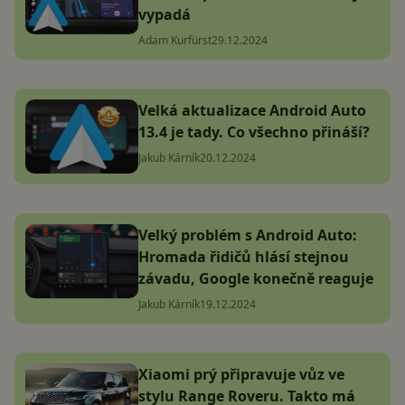
vypadá
Adam Kurfürst
29.12.2024
Velká aktualizace Android Auto
13.4 je tady. Co všechno přináší?
Jakub Kárník
20.12.2024
Velký problém s Android Auto:
Hromada řidičů hlásí stejnou
závadu, Google konečně reaguje
Jakub Kárník
19.12.2024
Xiaomi prý připravuje vůz ve
stylu Range Roveru. Takto má