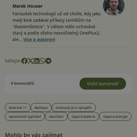
Marek Houser
Fanoušek technologií už od chvíle, kdy jako
malý kluk zadával příkazy Lemíkům na
"dvaosmšestce". V záloze stále uchovává
starý a podle všeho nezničitelný OnePlus2,
ale…
Více o autorovi
Sdílejte:
8 komentářů
Vložit komentář
Android 11
Aplikace
možnosti pro vývojáře
samovolné vypínání
ukončení
úspora baterie
úspora energie
Mohlo by vás zajímat