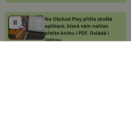
Na Obchod Play přišla skvělá
aplikace, která vám nahlas
přečte knihu i PDF. Ovládá i
češtinu
Adam Kurfürst
24.8.2024
5 důvodů, proč si vypínat Wi-Fi v
mobilu
Jana Skálová
1.11.2024
Google zavádí nová bezpečnostní
pravidla pro Android. Možná
kvůli nim nespustíte aplikace