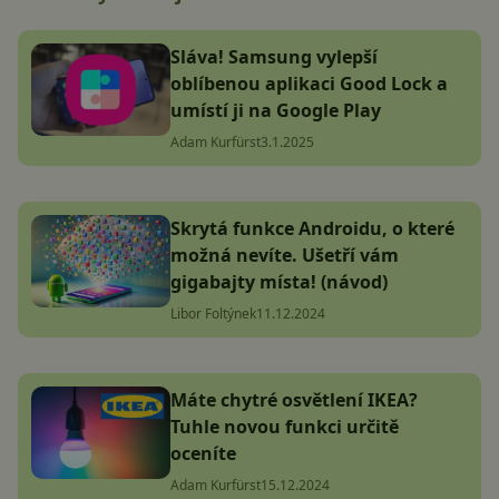
Sláva! Samsung vylepší
oblíbenou aplikaci Good Lock a
umístí ji na Google Play
Adam Kurfürst
3.1.2025
Skrytá funkce Androidu, o které
možná nevíte. Ušetří vám
gigabajty místa! (návod)
Libor Foltýnek
11.12.2024
Máte chytré osvětlení IKEA?
Tuhle novou funkci určitě
oceníte
Adam Kurfürst
15.12.2024