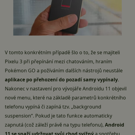
V tomto konkrétním případě šlo o to, že se majiteli
Pixelu 3 při přepínání mezi chatováním, hraním
Pokémon GO a požíváním dalších nástrojů neustále
aplikace po přehození do pozadí samy vypínaly
.
Nakonec v nastavení pro vývojáře Androidu 11 objevil
nové menu, které na základě parametrů konkrétního
telefonu vypíná či zapíná tzv. „background
suspension“. Pokud je tato funkce automaticky
zapnutá (což záleží právě na typu telefonu),
Android
11 se snaží udržovat svůj chod svižný
a spotřebu