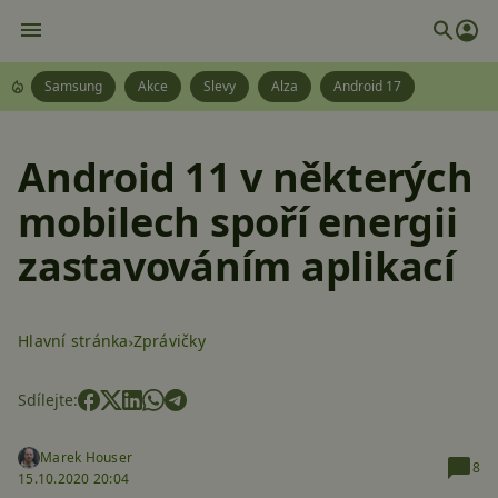
Samsung
Akce
Slevy
Alza
Android 17
Android 11 v některých
mobilech spoří energii
zastavováním aplikací
Hlavní stránka
Zprávičky
Sdílejte:
Marek Houser
8
15.10.2020 20:04