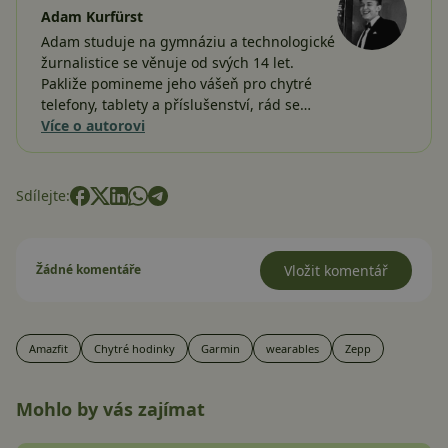
Adam Kurfürst
Adam studuje na gymnáziu a technologické
žurnalistice se věnuje od svých 14 let.
Pakliže pomineme jeho vášeň pro chytré
telefony, tablety a příslušenství, rád se…
Více o autorovi
Sdílejte:
Žádné komentáře
Vložit komentář
Amazfit
Chytré hodinky
Garmin
wearables
Zepp
Mohlo by vás zajímat