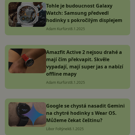
Tohle je budoucnost Galaxy
Watch: Samsung předvedl
hodinky s pokročilým displejem
Adam Kurfürst
8.1.2025
Amazfit Active 2 nejsou drahé a
mají čím překvapit. Skvěle
vypadají, mají super jas a nabízí
offline mapy
Adam Kurfürst
8.1.2025
Google se chystá nasadit Gemini
na chytré hodinky s Wear OS.
Můžeme čekat češtinu?
Libor Foltýnek
8.1.2025