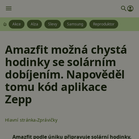
Akce
Alza
Slevy
Samsung
Reproduktor
Amazfit možná chystá
hodinky se solárním
dobíjením. Napověděl
tomu kód aplikace
Zepp
Hlavní stránka
Zprávičky
Amazfit podle úniku připravuje solární hodinky,