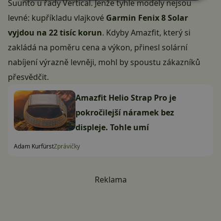
Suunto u řady Vertical. Jenže tyhle modely nejsou
levné: kupříkladu vlajkové
Garmin Fenix 8 Solar
vyjdou na 22 tisíc korun
. Kdyby Amazfit, který si
zakládá na poměru cena a výkon, přinesl solární
nabíjení výrazně levněji, mohl by spoustu zákazníků
přesvědčit.
Amazfit Helio Strap Pro je
pokročilejší náramek bez
displeje. Tohle umí
Adam Kurfürst
Zprávičky
Reklama