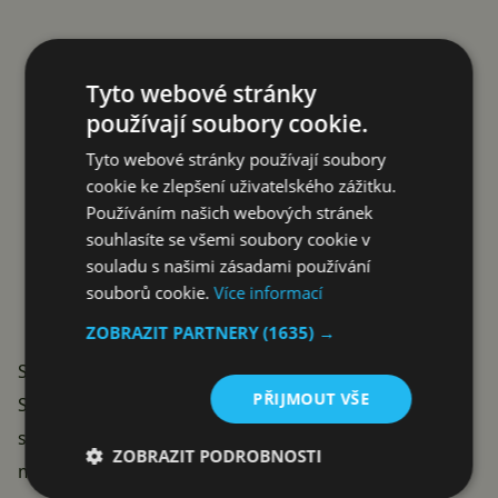
Tyto webové stránky
používají soubory cookie.
Tyto webové stránky používají soubory
cookie ke zlepšení uživatelského zážitku.
Používáním našich webových stránek
souhlasíte se všemi soubory cookie v
souladu s našimi zásadami používání
souborů cookie.
Více informací
ZOBRAZIT PARTNERY
(1635) →
Solární hodinky zatím ovládá Garmin
PŘIJMOUT VŠE
Solární nabíjení v hodinkách dotáhl nejdál Garmin se
svými vrstvami Power Glass a Power Sapphire na
ZOBRAZIT PODROBNOSTI
modelech Fenix a Instinct. Podobně na to jde finská