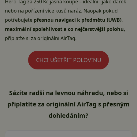
Hero Tag za 250 Kč jasná koupě – ideální i jako dárek
nebo na pořízení více kusů naráz. Naopak pokud
potřebujete
přesnou navigaci k předmětu (UWB),
maximální spolehlivost a co nejčerstvější polohu
,
připlaťte si za originální AirTag.
CHCI UŠETŘIT POLOVINU
Sázíte radši na levnou náhradu, nebo si
připlatíte za originální AirTag s přesným
dohledáním?