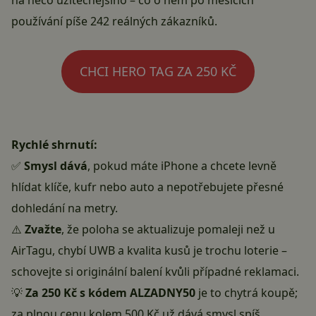
na něco užitečnějšího – co o něm po měsících
používání píše 242 reálných zákazníků.
CHCI HERO TAG ZA 250 KČ
Rychlé shrnutí:
✅
Smysl dává
, pokud máte iPhone a chcete levně
hlídat klíče, kufr nebo auto a nepotřebujete přesné
dohledání na metry.
⚠️
Zvažte
, že poloha se aktualizuje pomaleji než u
AirTagu, chybí UWB a kvalita kusů je trochu loterie –
schovejte si originální balení kvůli případné reklamaci.
💡
Za 250 Kč s kódem ALZADNY50
je to chytrá koupě;
za plnou cenu kolem 500 Kč už dává smysl spíš