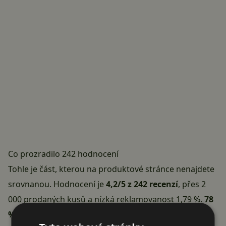
Co prozradilo 242 hodnocení
Tohle je část, kterou na produktové stránce nenajdete
srovnanou. Hodnocení je
4,2/5 z 242 recenzí
, přes 2
000 prodaných kusů a nízká reklamovanost 1,79 %.
78
% zákazníků produkt doporučuje
– ale 28 z nich dalo