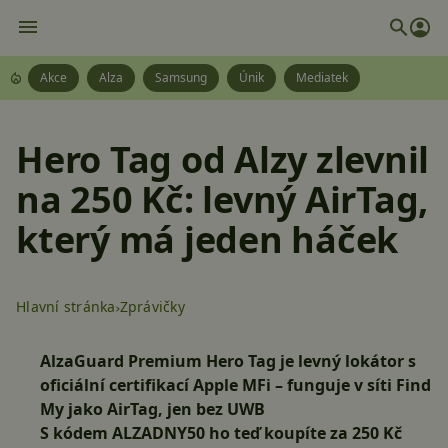
Akce
Alza
Samsung
Únik
Mediatek
Hero Tag od Alzy zlevnil
na 250 Kč: levný AirTag,
který má jeden háček
Hlavní stránka
Zprávičky
AlzaGuard Premium Hero Tag je levný lokátor s
oficiální certifikací Apple MFi – funguje v síti Find
My jako AirTag, jen bez UWB
S kódem
ALZADNY50
ho teď koupíte za 250 Kč