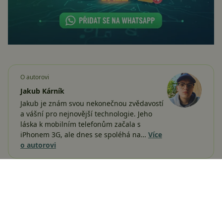
O autorovi
Jakub Kárník
Jakub je znám svou nekonečnou zvědavostí
a vášní pro nejnovější technologie. Jeho
láska k mobilním telefonům začala s
iPhonem 3G, ale dnes se spoléhá na…
Více
o autorovi
Sdílejte:
Žádné komentáře
Vložit komentář