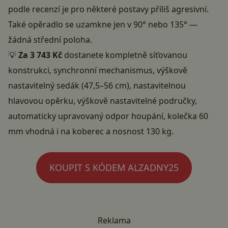
podle recenzí je pro některé postavy příliš agresivní.
Také opěradlo se uzamkne jen v 90° nebo 135° —
žádná střední poloha.
💡
Za 3 743 Kč
dostanete kompletně síťovanou
konstrukci, synchronní mechanismus, výškově
nastavitelný sedák (47,5–56 cm), nastavitelnou
hlavovou opěrku, výškově nastavitelné područky,
automaticky upravovaný odpor houpání, kolečka 60
mm vhodná i na koberec a nosnost 130 kg.
KOUPIT S KÓDEM ALZADNY25
Reklama