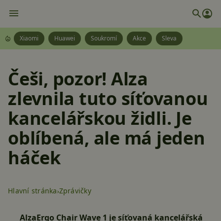
Xiaomi
Huawei
Soukromí
Akce
Sleva
Češi, pozor! Alza
zlevnila tuto síťovanou
kancelářskou židli. Je
oblíbená, ale má jeden
háček
Hlavní stránka
Zprávičky
AlzaErgo Chair Wave 1 je síťovaná kancelářská