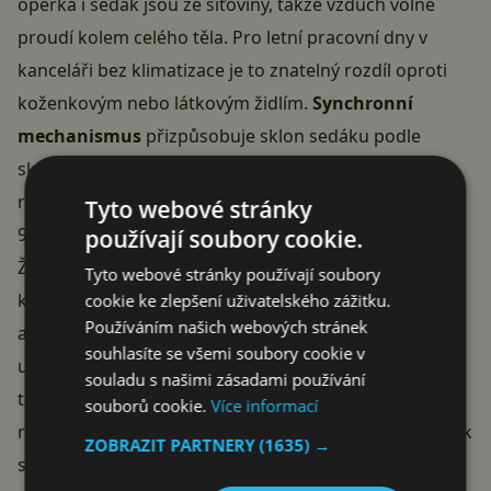
opěrka i sedák jsou ze síťoviny, takže vzduch volně
proudí kolem celého těla. Pro letní pracovní dny v
kanceláři bez klimatizace je to znatelný rozdíl oproti
koženkovým nebo látkovým židlím.
Synchronní
mechanismus
přizpůsobuje sklon sedáku podle
sklonu opěradla, takže při houpání se neproláme
rovnoměrně. Aretace je možná ve dvou polohách —
Tyto webové stránky
90° pro práci a 135° pro odpočinek.
používají soubory cookie.
Židle má
výškově nastavitelnou hlavovou opěrku
,
Tyto webové stránky používají soubory
která je navíc sklopná, výškově nastavitelné područky
cookie ke zlepšení uživatelského zážitku.
Používáním našich webových stránek
a sedák s rozsahem 47,5 až 56 cm. Doporučená výška
souhlasíte se všemi soubory cookie v
uživatele je 160–190 cm a maximální nosnost 130 kg,
souladu s našimi zásadami používání
takže pokrývá většinu populace. Sestavení podle
souborů cookie.
Více informací
recenzí trvá zhruba 15 minut a zvládne ho jeden člověk
ZOBRAZIT PARTNERY
(1635) →
s imbusovým klíčem.