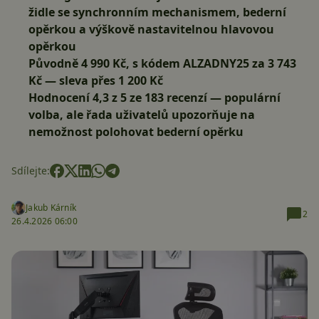
židle se synchronním mechanismem, bederní
opěrkou a výškově nastavitelnou hlavovou
opěrkou
Původně 4 990 Kč, s kódem
ALZADNY25
za 3 743
Kč
— sleva přes 1 200 Kč
Hodnocení 4,3 z 5 ze 183 recenzí — populární
volba, ale řada uživatelů upozorňuje na
nemožnost polohovat bederní opěrku
Sdílejte:
Jakub Kárník
2
26.4.2026 06:00