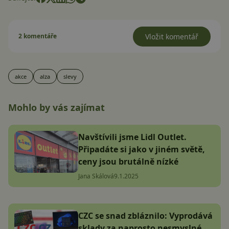
2 komentáře
Vložit komentář
akce
alza
slevy
Mohlo by vás zajímat
Navštívili jsme Lidl Outlet.
Připadáte si jako v jiném světě,
ceny jsou brutálně nízké
Jana Skálová
9.1.2025
CZC se snad zbláznilo: Vyprodává
sklady za naprosto nesmyslné