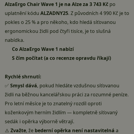
AlzaErgo Chair Wave 1 je na Alze za 3 743 Kč
po
uplatnění kódu
ALZADNY25
. Z původních 4 990 Kč je to
pokles o 25 % a pro někoho, kdo hledá síťovanou
ergonomickou židli pod čtyři tisíce, je to slušná
nabídka.
Co AlzaErgo Wave 1 nabízí
S čím počítat (a co recenze opravdu říkají)
Rychlé shrnutí:
✅
Smysl dává
, pokud hledáte vzdušnou síťovanou
židli na běžnou kancelářskou práci za rozumné peníze.
Pro letní měsíce je to znatelný rozdíl oproti
koženkovým herním židlím — kompletně síťovaný
sedák i opěrka výborně větrají.
⚠️
Zvažte
, že
bederní opěrka není nastavitelná
a