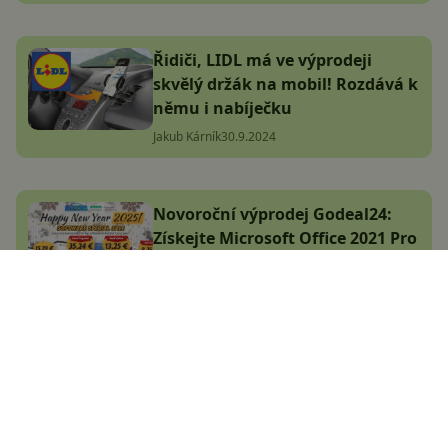
Řidiči, LIDL má ve výprodeji
skvělý držák na mobil! Rozdává k
němu i nabíječku
Jakub Kárník
30.9.2024
Novoroční výprodej Godeal24:
Získejte Microsoft Office 2021 Pro
za 882 Kč za Life a klíče k
Windows 11 Pro levněji
Komerční článek
9.1.2025