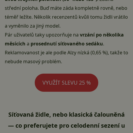
střední poloha. Buď máte záda kompletně rovně, nebo
téměř ležíte. Několik recenzentů kvůli tomu židli vrátilo
a vyměnilo za jiný model.
Pár uživatelů taky upozorňuje na
vrzání po několika
měsících
a
prosednutí síťovaného sedáku
.
Reklamovanost je ale podle Alzy nízká (0,65 %), takže to
nebude masový problém.
VYUŽÍT SLEVU 25 %
Síťovaná židle, nebo klasická čalouněná
— co preferujete pro celodenní sezení u