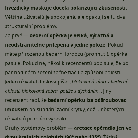
hvězdičky maskuje docela polarizující zkušenosti
.
Většina uživatelů je spokojená, ale opakují se tu dva
strukturální problémy.
Za prvé —
bederní opěrka je velká, výrazná a
neodstranitelně přilepená v jedné poloze
. Pokud
máte přirozenou bederní lordózu (prohnutí), opěrka
pasuje. Pokud ne, několik recenzentů popisuje, že po
pár hodinách sezení začne tlačit a způsobí bolesti.
Jeden uživatel doslova píše: „
blokovaná záda v bederní
oblasti, blokovaná žebra, potíže s dýcháním
„. Jiný
recenzent radí, že
bederní opěrku lze odšroubovat
imbusem
po sundání zadní krytky, což u některých
uživatelů problém vyřešilo.
Druhý systémový problém —
aretace opěradla jen ve
dvou krajních polohách (90° nebo 135°)
. Žádná