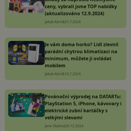
ceny, vybrali jsme TOP nabídky
(aktualizováno 12.9.2024)
Jakub Kárník
31.7.2024
Je vám doma horko? Lidl zlevnil
parádní chytrou klimatizaci na
minimum, můžete ji ovládat
mobilem
Jakub Kárník
10.7.2024
Povánoční výprodej na DATARTu:
PlayStation 5, iPhone, kávovary i
elektrické zubní kartáčky s
velkými slevami
Jana Skálová
26.12.2024