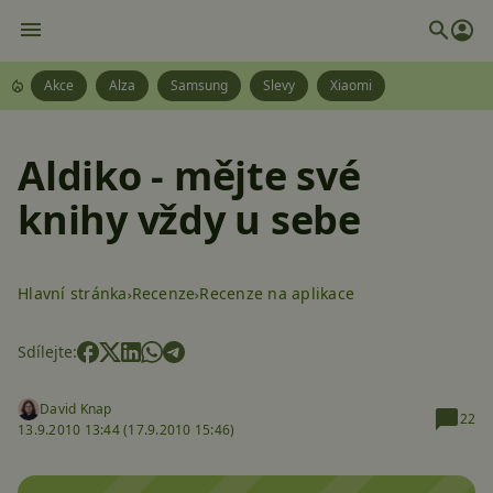
Akce
Alza
Samsung
Slevy
Xiaomi
Aldiko - mějte své
knihy vždy u sebe
Hlavní stránka
Recenze
Recenze na aplikace
Sdílejte:
David Knap
22
13.9.2010 13:44 (
17.9.2010 15:46)