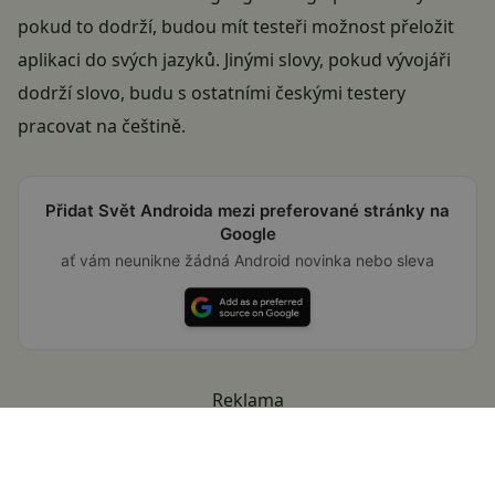
pokud to dodrží, budou mít testeři možnost přeložit
aplikaci do svých jazyků. Jinými slovy, pokud vývojáři
dodrží slovo, budu s ostatními českými testery
pracovat na češtině.
Přidat Svět Androida mezi preferované stránky na
Google
ať vám neunikne žádná Android novinka nebo sleva
Reklama
Reklama