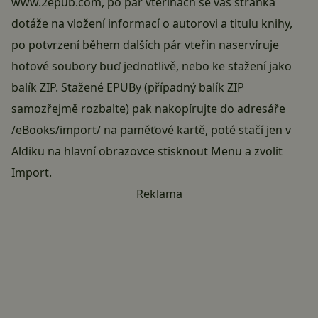
www.2epub.com, po pár vteřinách se vás stránka
dotáže na vložení informací o autorovi a titulu knihy,
po potvrzení během dalších pár vteřin naservíruje
hotové soubory buď jednotlivě, nebo ke stažení jako
balík ZIP. Stažené EPUBy (případný balík ZIP
samozřejmě rozbalte) pak nakopírujte do adresáře
/eBooks/import/ na paměťové kartě, poté stačí jen v
Aldiku na hlavní obrazovce stisknout Menu a zvolit
Import.
Reklama