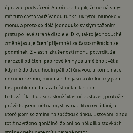
úpravou podsvícení. Autoři pochopili, že nemá smysl
mít tuto často využívanou funkci ukrytou hluboko v
menu, a proto se dělá jednoduše svislým tažením
prstu po levé straně displeje. Díky takto jednoduché
změně jasu je čtení příjemné i za často měnících se
podmínek. Z vlastní zkušenosti mohu potvrdit, že
narozdíl od čtení papírové knihy za umělého světla,
kdy mě do dvou hodin pálí oči únavou, u kombinace
nočního režimu, minimálního jasu a okolní tmy jsem
bez problému dokázal číst několik hodin.
Listování knihou si zaslouží vlastní odstavec, protože
právě to jsem měl na mysli variabilitou ovládání, o
které jsem se zmínil na začátku článku. Listování je zde
totiž navrženo geniálně, že ani po několika stovkách
stránek nebudete mít unavené prsty.