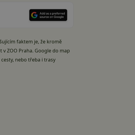
šujícím faktem je, že kromě
cest v ZOO Praha. Google do map
 cesty, nebo třeba i trasy