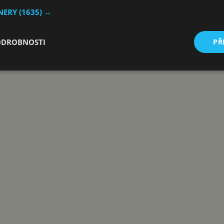
TNERY
(1635) →
ODROBNOSTI
PŘ
Reklama