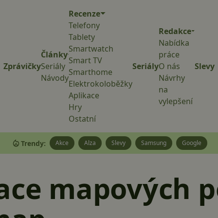
Recenze
Telefony
Redakce
Tablety
Nabídka
Smartwatch
Články
práce
Smart TV
Zprávičky
Seriály
Seriály
O nás
Slevy
Smarthome
Návody
Návrhy
Elektrokoloběžky
na
Aplikace
vylepšení
Hry
Ostatní
Trendy:
Akce
Alza
Slevy
Samsung
Google
zace mapových 