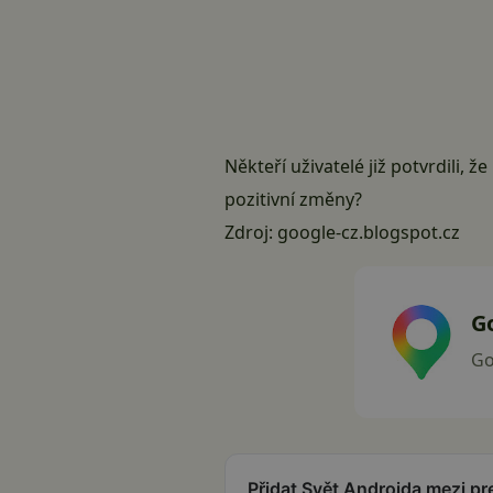
Někteří uživatelé již potvrdili, že
pozitivní změny?
Zdroj:
google-cz.blogspot.cz
G
Go
Přidat Svět Androida mezi p