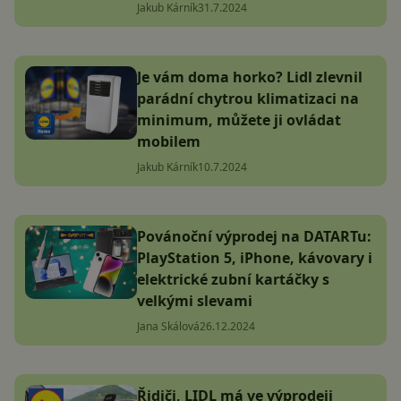
Jakub Kárník
31.7.2024
Je vám doma horko? Lidl zlevnil
parádní chytrou klimatizaci na
minimum, můžete ji ovládat
mobilem
Jakub Kárník
10.7.2024
Povánoční výprodej na DATARTu:
PlayStation 5, iPhone, kávovary i
elektrické zubní kartáčky s
velkými slevami
Jana Skálová
26.12.2024
Řidiči, LIDL má ve výprodeji