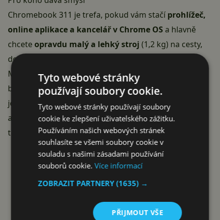
Pro koho dává smysl
Chromebook 311 je trefa, pokud vám stačí
prohlížeč,
online aplikace a kancelář v Chrome OS
a hlavně
chcete
opravdu malý a lehký stroj
(1,2 kg) na cesty,
do školy, dětem nebo jako druhý notebook na gauč.
Majitelé chválí, že je
svižný, tichý, rychle naběhne
a
Tyto webové stránky
baterie vydrží zhruba celý den. Chrome OS je
používají soubory cookie.
jednoduchý, má slušnou ochranu proti malwaru a o
Tyto webové stránky používají soubory
aktualizace se nestaráte. Pro tuhle roli odvede přesně
cookie ke zlepšení uživatelského zážitku.
Používáním našich webových stránek
to, co má.
souhlasíte se všemi soubory cookie v
Reklama
souladu s našimi zásadami používání
souborů cookie.
Více informací
ZOBRAZIT PARTNERY
(1635) →
PŘIJMOUT VŠE