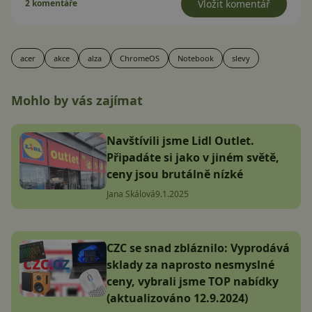
2 komentáře
Vložit komentář
acer
akce
alza
ChromeOS
Notebook
slevy
Mohlo by vás zajímat
Navštívili jsme Lidl Outlet.
Připadáte si jako v jiném světě,
ceny jsou brutálně nízké
Jana Skálová
9.1.2025
CZC se snad zbláznilo: Vyprodává
sklady za naprosto nesmyslné
ceny, vybrali jsme TOP nabídky
(aktualizováno 12.9.2024)