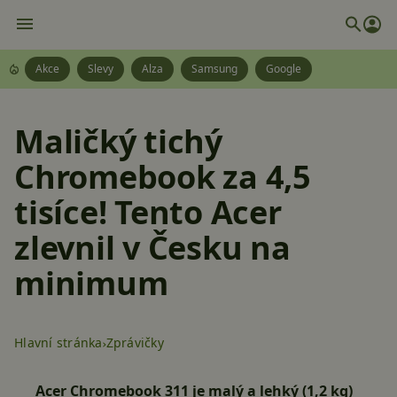
Akce
Slevy
Alza
Samsung
Google
Maličký tichý
Chromebook za 4,5
tisíce! Tento Acer
zlevnil v Česku na
minimum
Hlavní stránka
Zprávičky
Acer Chromebook 311 je malý a lehký (1,2 kg)