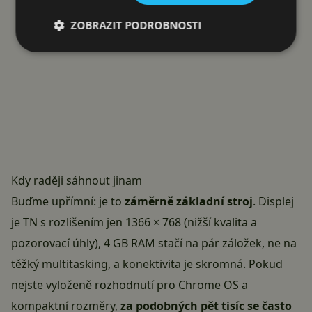
ZOBRAZIT PODROBNOSTI
Kdy raději sáhnout jinam
Buďme upřímní: je to
záměrně základní stroj
. Displej
je TN s rozlišením jen 1366 × 768 (nižší kvalita a
pozorovací úhly), 4 GB RAM stačí na pár záložek, ne na
těžký multitasking, a konektivita je skromná. Pokud
nejste vyloženě rozhodnutí pro Chrome OS a
kompaktní rozměry,
za podobných pět tisíc se často