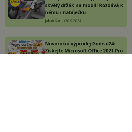
skvělý držák na mobil! Rozdává k
němu i nabíječku
Jakub Kárník
30.9.2024
Novoroční výprodej Godeal24:
Získejte Microsoft Office 2021 Pro
za 882 Kč za Life a klíče k
Windows 11 Pro levněji
Komerční článek
9.1.2025