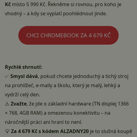
Kč
místo 5 990 Kč. Řekněme si rovnou, pro koho je
vhodný – a kdy se vyplatí poohlédnout jinde.
CHCI CHROMEBOOK ZA 4 679 KČ
Rychlé shrnutí:
✅
Smysl dává
, pokud chcete jednoduchý a tichý stroj
na prohlížeč, e-maily a školu, který je malý, lehký a
vydrží celý den.
⚠️
Zvažte
, že jde o základní hardware (TN displej 1366
× 768, 4GB RAM) a omezenou konektivitu – na
náročnější práci ani hraní to není.
💡
Za 4 679 Kč s kódem ALZADNY20
je to slušná koupě