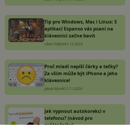
Tip pro Windows, Mac i Linux: S
aplikací Espanso vás psaní na
klávesnici začne bavit
Libor Foltýnek
1.12.2024
Proč mladí nepíší čárky a tečky?
Za vším může být iPhone a jeho
klávesnice!
Jakub Kárník
12.11.2024
Jak vypnout autokorekci v
telefonu? (návod pro
začátečníky)