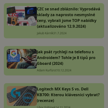
CZC se snad zbláznilo: Vyprodává
sklady za naprosto nesmyslné
ceny, vybrali jsme TOP nabídky
(aktualizováno 12.9.2024)
Jakub Kárník
31.7.2024
Jak psát rychleji na telefonu s
Androidem? Tohle je 8 tipů pro
Gboard (2024)
Adam Kurfürst
10.12.2024
Logitech MX Keys S vs. Dell
KB700: Kterou klávesnici vybrat?
(recenze)
Libor Foltýnek
14.11.2024