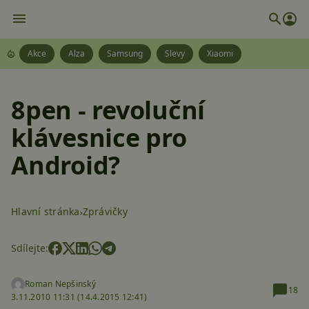
Akce
Alza
Samsung
Slevy
Xiaomi
8pen - revoluční
klávesnice pro
Android?
Hlavní stránka
Zprávičky
Sdílejte:
Roman Nepšinský
18
3.11.2010 11:31 (
14.4.2015 12:41)