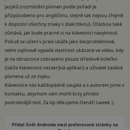
jazyků (rozmístění písmen podle pořadí je
přizpůsobeno pro angličtinu, stejně tak nejsou zřejmě
k dispozici všechny znaky s diakritikou). Otázkou také
zůstává, jak bude pracné si na klávesnici navyknout.
Pokud se učení v praxi ukáže jako bezproblémové,
velmi zajímavě vypadá vlastnost ukázaná ve videu, kdy
je na obrazovce zobrazeno pouze středové kolečko
(takže klávesnice nezakrývá aplikaci) a uživatel zadává
písmena už ze zvyku.
Klávesnice nás každopádně zaujala a s autorem jsme v
kontaktu, abychom vám mohli brzy přinést
podrobnější test. Za tip děkujeme čtenáři Lweek :)
Přidat Svět Androida mezi preferované stránky na