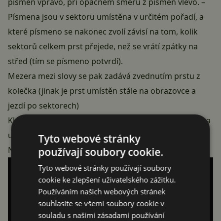
písmen vpravo, při opačném směru z písmen vlevo. –
Písmena jsou v sektoru umístěna v určitém pořadí, a
které písmeno se nakonec zvolí závisí na tom, kolik
sektorů celkem prst přejede, než se vrátí zpátky na
střed (tím se písmeno potvrdí).
Mezera mezi slovy se pak zadává zvednutím prstu z
kolečka (jinak je prst umístěn stále na obrazovce a
jezdí po sektorech)
Klávesnice by dále měla podporovat možnost několika
uživatelských gest pro rychlé zadávání celých slov
Tyto webové stránky
Na následujícím videu je názorná ukázka:
používají soubory cookie.
Tyto webové stránky používají soubory
cookie ke zlepšení uživatelského zážitku.
Používáním našich webových stránek
souhlasíte se všemi soubory cookie v
souladu s našimi zásadami používání