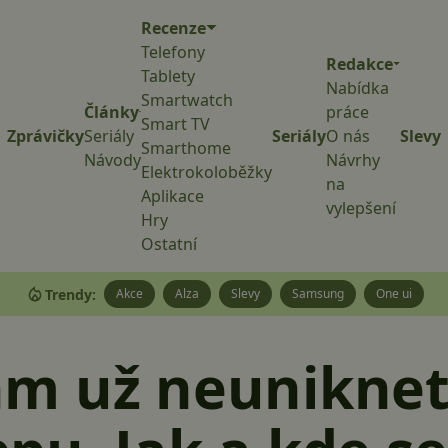
Recenze
Telefony
Redakce
Tablety
Nabídka
Smartwatch
Články
práce
Smart TV
Zprávičky
Seriály
Seriály
O nás
Slevy
Smarthome
Návody
Návrhy
Elektrokoloběžky
na
Aplikace
vylepšení
Hry
Ostatní
Trendy:
Akce
Alza
Slevy
Samsung
One ui
m už neuniknet