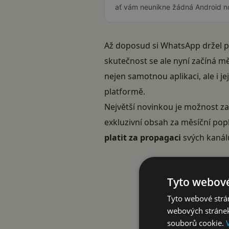
ať vám neunikne žádná Android n
Až doposud si WhatsApp držel p
skutečnost se ale nyní začíná m
nejen samotnou aplikaci, ale i j
platformě.
Největší novinkou je možnost z
exkluzivní obsah za měsíční po
platit za propagaci
svých kanál
Tyto webové
Tyto webové strán
webových stránek
souborů cookie.