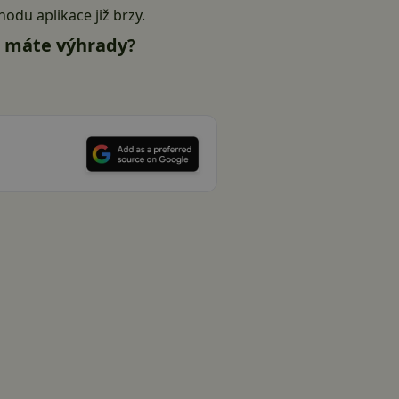
odu aplikace již brzy.
m máte výhrady?