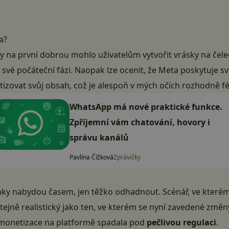
a?
y na první dobrou mohlo uživatelům vytvořit vrásky na čelec
 své počáteční fázi. Naopak lze ocenit, že
Meta
poskytuje sv
ovat svůj obsah, což je alespoň v mých očích rozhodně fé
WhatsApp má nové praktické funkce.
Zpříjemní vám chatování, hovory i
správu kanálů
Pavlína Čížková
Zprávičky
ky nabydou časem, jen těžko odhadnout. Scénář, ve kterém
ejně realistický jako ten, ve kterém se nyní zavedené změny
 monetizace na platformě spadala pod
pečlivou regulaci
.