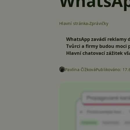
WhatsApp
Hlavní stránka
Zprávičky
WhatsApp zavádí reklamy do
Tvůrci a firmy budou moci p
Hlavní chatovací zážitek v
Pavlína Čížková
Publikováno:
17.