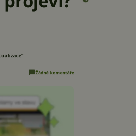
 projeví?
tualizace“
Žádné komentáře