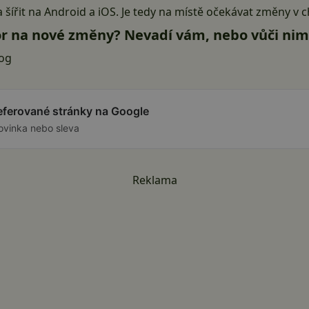
a šířit na
Android
a iOS. Je tedy na místě očekávat změny v ch
zor na nové změny? Nevadí vám, nebo vůči ni
og
referované stránky na Google
ovinka nebo sleva
Reklama