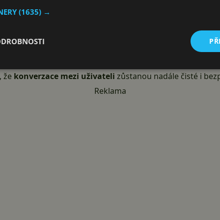
TNERY
(1635) →
ODROBNOSTI
PŘ
klamy se začnou objevovat
ve statusovém feedu
(sekce „Akt
sah mezi příspěvky od přátel a oblíbených kanálů. Prozatí
, že
konverzace mezi uživateli
zůstanou nadále čisté i bez
Reklama