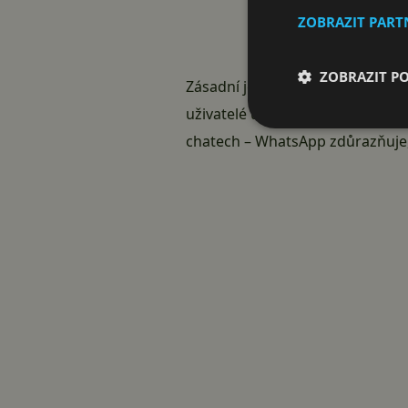
ZOBRAZIT PAR
ZOBRAZIT P
Zásadní je ale i další změna: re
uživatelé uvidí sponzorovaný ob
chatech – WhatsApp zdůrazňuje