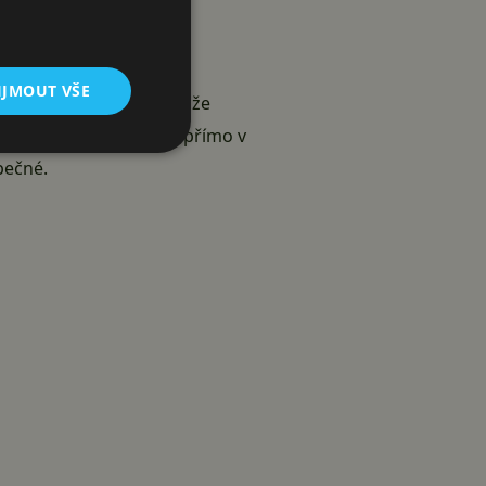
IJMOUT VŠE
ualizace“). To znamená, že
m se nejedná o reklamy přímo v
pečné.