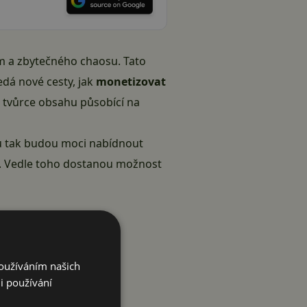
m a zbytečného chaosu. Tato
edá nové cesty, jak
monetizovat
 i tvůrce obsahu působící na
lů tak budou moci nabídnout
u. Vedle toho dostanou možnost
Používáním našich
i používání