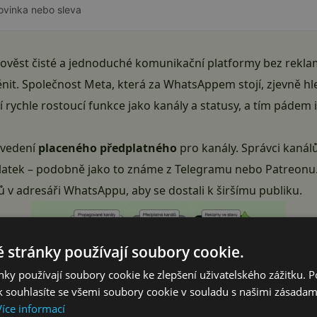
ovinka nebo sleva
ověst čisté a jednoduché komunikační platformy bez rekla
ěnit. Společnost Meta, která za WhatsAppem stojí, zjevně hl
ejí rychle rostoucí funkce jako kanály a statusy, a tím pádem
avedení
placeného předplatného
pro kanály. Správci kaná
platek – podobně jako to známe z Telegramu nebo Patreon
ů v adresáři WhatsAppu, aby se dostali k širšímu publiku.
 stránky používají soubory cookie.
ky používají soubory cookie ke zlepšení uživatelského zážitku. 
 souhlasíte se všemi soubory cookie v souladu s našimi zásadam
Více informací