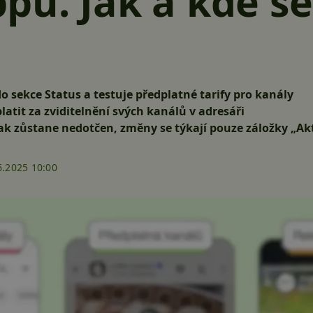
u. Jak a kde se
 sekce Status a testuje předplatné tarify pro kanály
latit za zviditelnění svých kanálů v adresáři
šak zůstane nedotčen, změny se týkají pouze záložky „Ak
6.2025 10:00