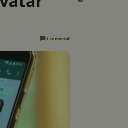
vatar
1 komentář