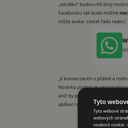
„kecálku“ budou mít brzy možnost
Facebooku tak bude možné
nech
může avatar zastat řadu reakcí.
W
Wh
„V konverzacích s přáteli a rod
Novinka poskytuje personalizova
aniž by použili svou skutečnou 
Tyto webové
aplikací v rámci aktualizace.
Tyto webové strán
webových stránek
souborů cookie.