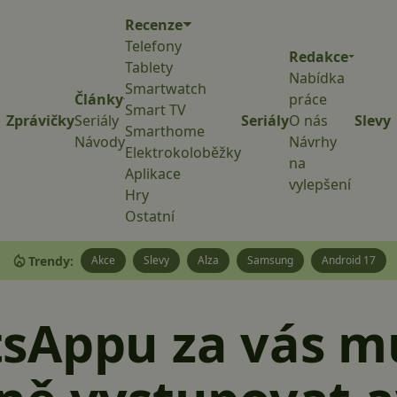
Recenze
Telefony
Redakce
Tablety
Nabídka
Smartwatch
Články
práce
Smart TV
Zprávičky
Seriály
Seriály
O nás
Slevy
Smarthome
Návody
Návrhy
Elektrokoloběžky
na
Aplikace
vylepšení
Hry
Ostatní
Trendy:
Akce
Slevy
Alza
Samsung
Android 17
sAppu za vás mů