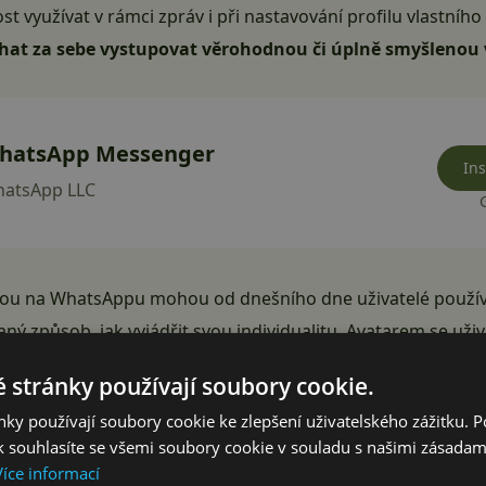
 využívat v rámci zpráv i při nastavování profilu vlastního
at za sebe vystupovat věrohodnou či úplně smyšlenou v
hatsApp Messenger
Ins
atsApp LLC
inou na
WhatsAppu
mohou od dnešního dne uživatelé použí
ný způsob, jak vyjádřit svou individualitu. Avatarem se už
fotku, což
zvyšuje pocit soukromí
,“ stojí v
tiskové zprávě
k n
 stránky používají soubory cookie.
ky používají soubory cookie ke zlepšení uživatelského zážitku. 
 souhlasíte se všemi soubory cookie v souladu s našimi zásadam
Více informací