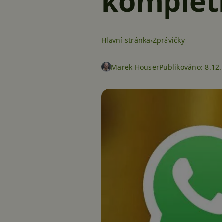
komplet
Hlavní stránka
Zprávičky
Marek Houser
Publikováno:
8.12