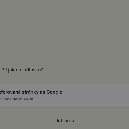
? I jako profilovku?
referované stránky na Google
ovinka nebo sleva
Reklama