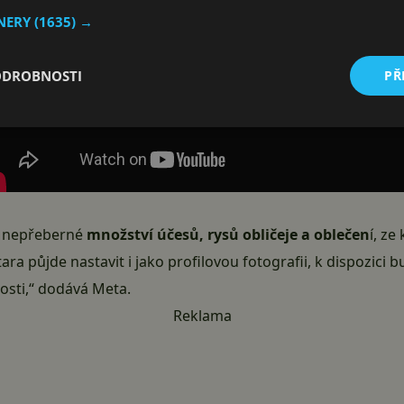
TNERY
(1635) →
ODROBNOSTI
PŘ
ci nepřeberné
množství účesů, rysů obličeje a oblečen
í, ze
ra půjde nastavit i jako profilovou fotografii, k dispozici b
osti,“ dodává Meta.
Reklama