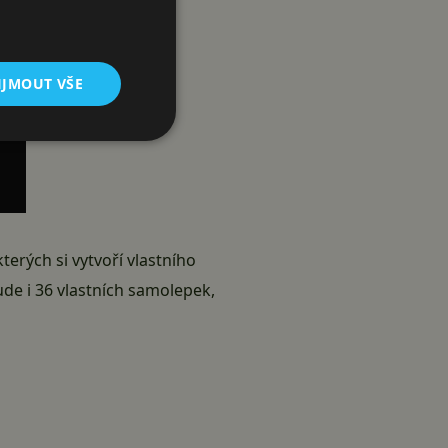
IJMOUT VŠE
 kterých si vytvoří vlastního
ude i 36 vlastních samolepek,