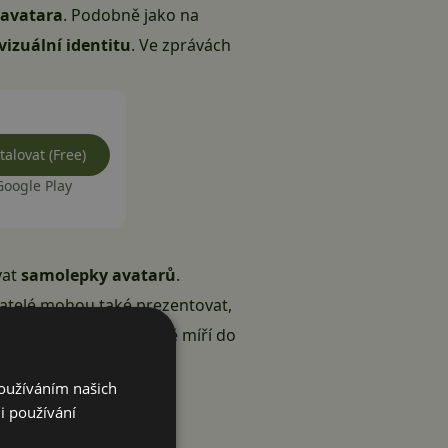
avatara
. Podobně jako na
izuální identitu
. Ve zprávách
talovat (Free)
Google Play
vat
samolepky avatarů
.
ivatelé mohou také prezentovat,
ovince, která už plošně míří do
Používáním našich
i používání