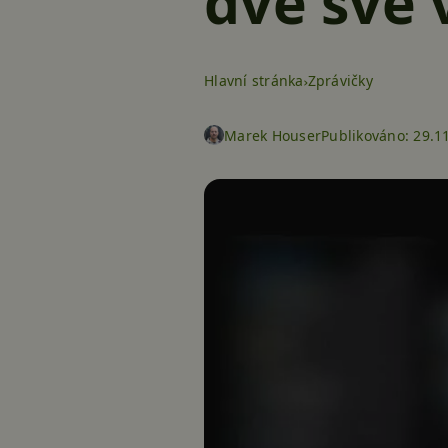
dvě své
Hlavní stránka
Zprávičky
Marek Houser
Publikováno:
29.1