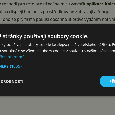
e rozhodl pro toto prostředí na míru vytvořit
aplikace Kale
 na displeji hodinek zprostředkovaně zobrazují a funguje i 
. Toho se prý firma pokusí dosáhnout právě vydáním nativníc
s Wear OS reprezentován dlaždicí Agenda, která ale pouze u
řípadné vkládání událostí se provádí hlasově přes Asistent
 stránky používají soubory cookie.
álostí do týdnů a měsíců
, jak jsme zvyklí v mobilech, tabl
ky používají soubory cookie ke zlepšení uživatelského zážitku. 
ště více omezené. Uživatel může jen nahlížet na příchozí zpr
 souhlasíte se všemi soubory cookie v souladu s našimi zásadam
Více informací
letu. Inbox dokonce ani nemá historii, takže pokud uživatel 
 pro
Wear OS
by měla zajistit
mnohem bohatší správu pošt
TNERY
(1635) →
tch.
Reklama
ODROBNOSTI
PŘ