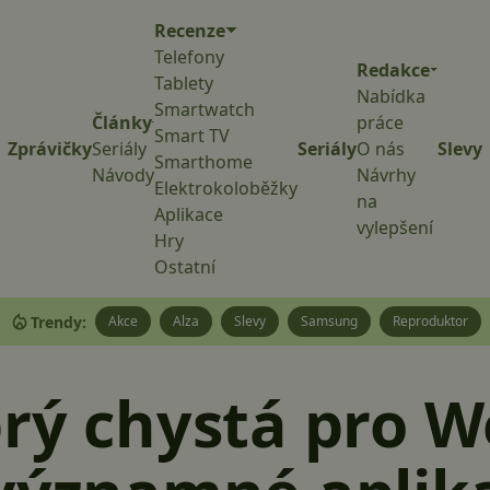
Recenze
Telefony
Redakce
Tablety
Nabídka
Smartwatch
Články
práce
Smart TV
Zprávičky
Seriály
Seriály
O nás
Slevy
Smarthome
Návody
Návrhy
Elektrokoloběžky
na
Aplikace
vylepšení
Hry
Ostatní
Trendy:
Akce
Alza
Slevy
Samsung
Reproduktor
rý chystá pro W