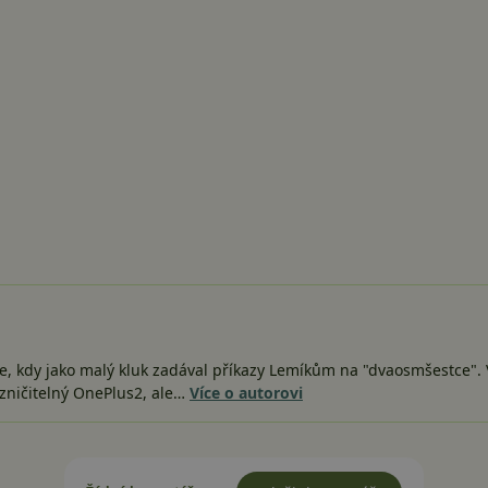
e, kdy jako malý kluk zadával příkazy Lemíkům na "dvaosmšestce". V
zničitelný OnePlus2, ale…
Více o autorovi