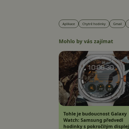
Aplikace
Chytré hodinky
Gmail
Mohlo by vás zajímat
Tohle je budoucnost Galaxy
Watch: Samsung předvedl
hodinky s pokročilým disple