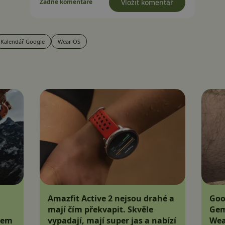
Žádné komentáře
Vložit komentář
Kalendář Google
Wear OS
Amazfit Active 2 nejsou drahé a
Goo
mají čím překvapit. Skvěle
Gem
jem
vypadají, mají super jas a nabízí
Wea