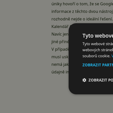
úniky hovoří o tom, že se Googl
informace z těchto dvou nástrojů
rozhodně nejde o ideální řešení
Kalendář Google je v hodinkách 
Navíc jen na tři dny dopředu. P
Tyto webové
jiné přinést třeba i
rozdělení ud
Tyto webové strán
V případě Gmailu jsou hodinky je
webových stránek
souborů cookie.
musí uskutečnit na mobilu či tab
nemá jak vrátit. Aplikace Gmail
ZOBRAZIT PAR
údajně interně testují v Pixel Wa
ZOBRAZIT P