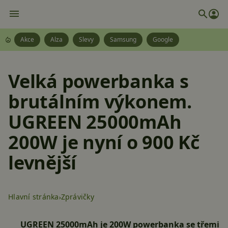
Akce
Alza
Slevy
Samsung
Google
Velká powerbanka s
brutálním výkonem.
UGREEN 25000mAh
200W je nyní o 900 Kč
levnější
Hlavní stránka
Zprávičky
UGREEN 25000mAh je 200W powerbanka se třemi