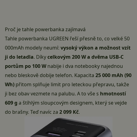
Proč je tahle powerbanka zajímavá
Tahle
powerbanka UGREEN
řeší přesně to, co velké 50
000mAh modely neumí:
vysoký výkon a možnost vzít
ji do letadla
. Díky
celkovým 200 W a dvěma USB-C
portům po 100 W
nabije i dva notebooky najednou
nebo bleskově dobije telefon. Kapacita
25 000 mAh (90
Wh)
přitom splňuje limit pro leteckou přepravu, takže
ji bez obav vezmete na palubu. A to vše s
hmotností
609 g
a štíhlým sloupcovým designem, který se vejde
do brašny. Teď navíc za
2 099 Kč
.