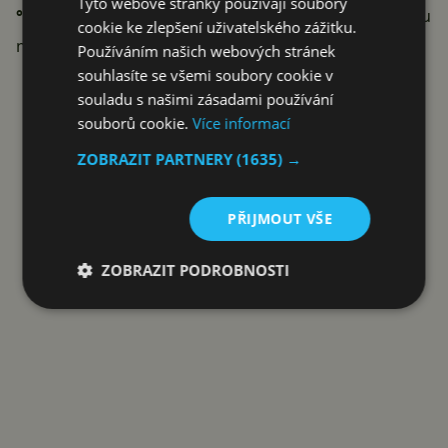
Tyto webové stránky používají soubory
°C
, takže ji můžete bez obav umístit na zahradu, terasu
cookie ke zlepšení uživatelského zážitku.
nebo balkon.
Používáním našich webových stránek
souhlasíte se všemi soubory cookie v
souladu s našimi zásadami používání
KOUPIT TP-LINK TAPO C246D
souborů cookie.
Více informací
ZOBRAZIT PARTNERY
(1635) →
PŘIJMOUT VŠE
Reklama
ZOBRAZIT PODROBNOSTI