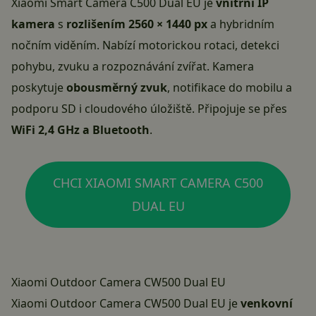
Xiaomi Smart Camera C500 Dual EU
je
vnitřní IP
kamera
s
rozlišením 2560 × 1440 px
a hybridním
nočním viděním. Nabízí motorickou rotaci, detekci
pohybu, zvuku a rozpoznávání zvířat. Kamera
poskytuje
obousměrný zvuk
, notifikace do mobilu a
podporu SD i cloudového úložiště. Připojuje se přes
WiFi 2,4 GHz a Bluetooth
.
CHCI XIAOMI SMART CAMERA C500
DUAL EU
Xiaomi Outdoor Camera CW500 Dual EU
Xiaomi Outdoor Camera CW500 Dual EU
je
venkovní