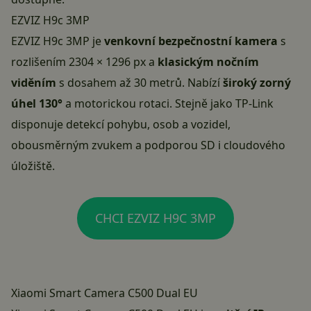
EZVIZ H9c 3MP
EZVIZ H9c 3MP
je
venkovní bezpečnostní kamera
s
rozlišením 2304 × 1296 px a
klasickým nočním
viděním
s dosahem až 30 metrů. Nabízí
široký zorný
úhel 130°
a motorickou rotaci. Stejně jako TP-Link
disponuje detekcí pohybu, osob a vozidel,
obousměrným zvukem a podporou SD i cloudového
úložiště.
CHCI EZVIZ H9C 3MP
Xiaomi Smart Camera C500 Dual EU