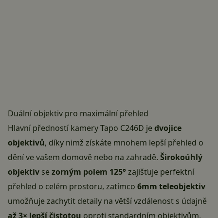
Duální objektiv pro maximální přehled
Hlavní předností kamery Tapo C246D je
dvojice
objektivů
, díky nimž získáte mnohem lepší přehled o
dění ve vašem domově nebo na zahradě.
Širokoúhlý
objektiv
se
zorným polem 125°
zajišťuje perfektní
přehled o celém prostoru, zatímco
6mm teleobjektiv
umožňuje zachytit detaily na větší vzdálenost s údajně
až 3× lepší čistotou
oproti standardním objektivům.