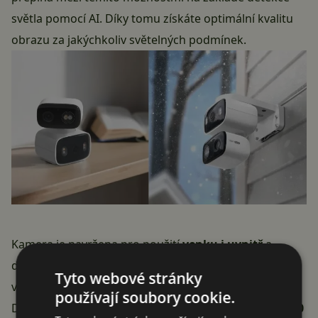
světla pomocí AI. Díky tomu získáte optimální kvalitu
obrazu za jakýchkoliv světelných podmínek.
Kamera je navržena pro použití
venku i uvnitř
a
disponuje
certifikací IP65
, která zajišťuje odolnost
Tyto webové stránky
vůči dešti, sněhu, prachu i extrémním teplotám.
používají soubory cookie.
Dokáže fungovat v teplotním rozmezí od
-20 °C do +50