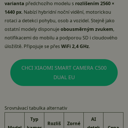
varianta
předchozího modelu s
rozlišením 2560 ×
1440 px
. Nabízí hybridní noční vidění, motorickou
rotaci a detekci pohybu, osob a vozidel. Stejně jako
ostatní modely disponuje
obousměrným zvukem
,
notifikacemi do mobilu a podporou SD i cloudového
úložiště. Připojuje se přes
WiFi 2,4 GHz
.
CHCI XIAOMI SMART CAMERA C500
DUAL EU
Srovnávací tabulka alternativ
Typ
AI
Rozliš
Zorné
Model
kamer
detek
Cena