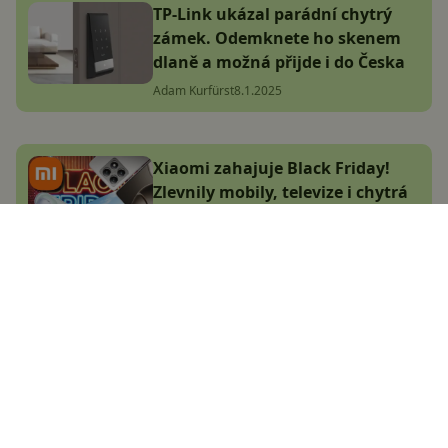
TP-Link ukázal parádní chytrý
zámek. Odemknete ho skenem
dlaně a možná přijde i do Česka
Adam Kurfürst
8.1.2025
Xiaomi zahajuje Black Friday!
Zlevnily mobily, televize i chytrá
domácnost, vybrali jsme TOP
nabídky
Adam Kurfürst
30.10.2024