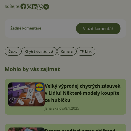
Sdílejte:
Žádné komentáře
Vložit komentář
Česko
Chytrá domácnost
Kamera
TP-Link
Mohlo by vás zajímat
Velký výprodej chytrých zásuvek
v Lidlu! Některé modely koupíte
za hubičku
Jana Skálová
8.1.2025
Datart prodává extra oblíbené