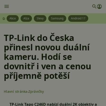
Akce
Alza
Slevy
Samsung
Android 17
TP-Link do Česka
přinesl novou duální
kameru. Hodí se
dovnitř i ven a cenou
příjemně potěší
Hlavní stránka
Zprávičky
TP-Link Tapo C246D nabízí duální 2K objektiv a