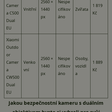
2560 ×
Nespe
Camer
1 819
Vnitřní
1440
cifikov
Zvířata
a C500
Kč
px
áno
Dual
EU
Xiaomi
Outdo
or
2560 ×
Nespe
Osoby,
Camer
Venko
1 889
1440
cifikov
vozidl
a
vní
Kč
px
áno
a
CW500
Dual
EU
Jakou bezpečnostní kameru s duálním