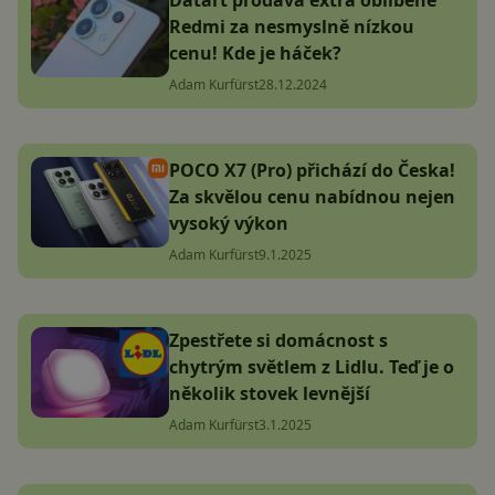
Redmi za nesmyslně nízkou
cenu! Kde je háček?
Adam Kurfürst
28.12.2024
POCO X7 (Pro) přichází do Česka!
Za skvělou cenu nabídnou nejen
vysoký výkon
Adam Kurfürst
9.1.2025
Zpestřete si domácnost s
chytrým světlem z Lidlu. Teď je o
několik stovek levnější
Adam Kurfürst
3.1.2025