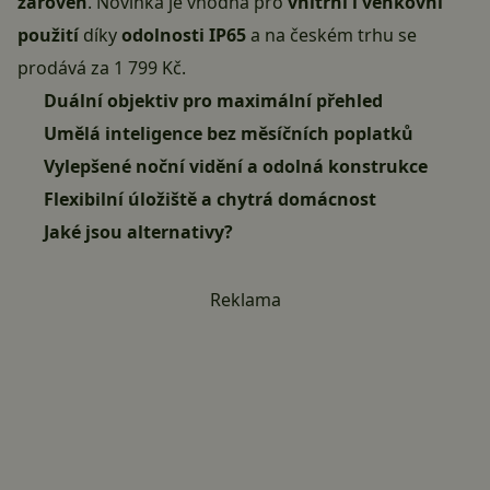
zároveň
. Novinka je vhodná pro
vnitřní i venkovní
použití
díky
odolnosti IP65
a na českém trhu se
prodává za
1 799 Kč
.
Duální objektiv pro maximální přehled
Umělá inteligence bez měsíčních poplatků
Vylepšené noční vidění a odolná konstrukce
Flexibilní úložiště a chytrá domácnost
Jaké jsou alternativy?
Reklama