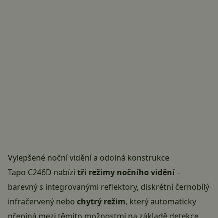
Vylepšené noční vidění a odolná konstrukce
Tapo C246D nabízí
tři režimy nočního vidění
–
barevný s integrovanými reflektory, diskrétní černobílý
infračervený nebo
chytrý režim
, který automaticky
přepíná mezi těmito možnostmi na základě detekce