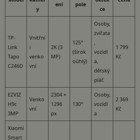
ení
pole
y
ce
Osoby,
zvířata
TP-
Vnitřní
125°
,
Link
i
2K (3
1 799
(širok
vozidl
Tapo
venko
MP)
Kč
oúhlý)
a,
C246D
vní
dětský
pláč
EZVIZ
2304 ×
Osoby,
Venko
2 369
H9c
1296
130°
vozidl
vní
Kč
3MP
px
a
Xiaomi
Smart