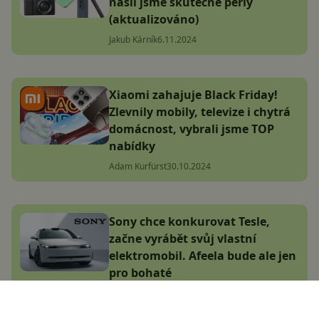
našli jsme skutečné perly
(aktualizováno)
Jakub Kárník
6.11.2024
Xiaomi zahajuje Black Friday!
Zlevnily mobily, televize i chytrá
domácnost, vybrali jsme TOP
nabídky
Adam Kurfürst
30.10.2024
Sony chce konkurovat Tesle,
začne vyrábět svůj vlastní
elektromobil. Afeela bude ale jen
pro bohaté
Jana Skálová
7.1.2025