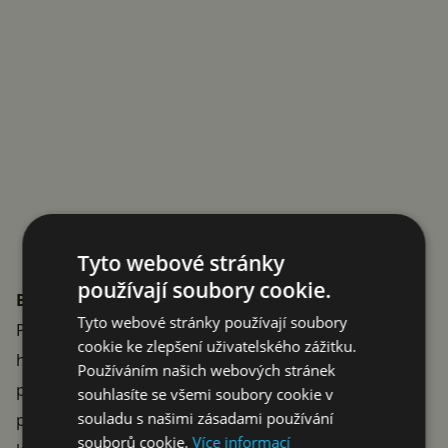
Tyto webové stránky
používají soubory cookie.
Bezdrátová sluchátka již od 489 Kč
Tyto webové stránky používají soubory
Pořádná sleva padla na sluchátka od Sony. Skvěle
cookie ke zlepšení uživatelského zážitku.
hodnocená náhlavní sluchátka
Sony WH-1000XM4
Používáním našich webových stránek
pořídíte o 1 500 Kč výhodněji. Výrazně levněji teď
souhlasíte se všemi soubory cookie v
souladu s našimi zásadami používání
pořídíte i sluchátka
Marshall
a doslova za hubičku
souborů cookie.
Více informací