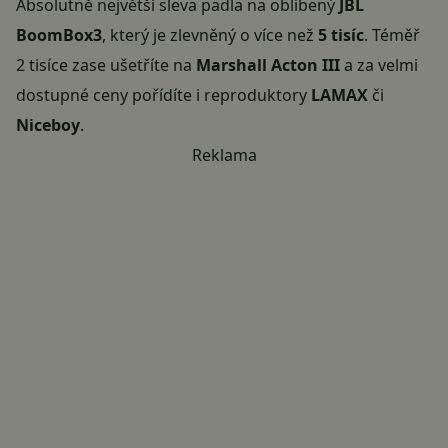
Absolutně největší sleva padla na oblíbený
JBL
BoomBox3
, který je zlevněný o více než
5 tisíc
. Téměř
2 tisíce zase ušetříte na
Marshall Acton III
a za velmi
dostupné ceny pořídíte i reproduktory
LAMAX
či
Niceboy
.
Reklama