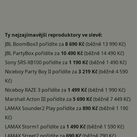
Ty nejzajímavější reproduktory ve slevě:
JBL BoomBox3
pořídíte za
8 690 Kč
(běžně 13 990 Kč)
JBL PartyBox
pořídíte za
10 490 Kč
(běžně 14 490 Kč)
Sony SRS-XB100
pořídíte za
1 190 Kč
(běžně 1 490 Kč)
Niceboy Party Boy II
pořídíte za
3 219 Kč
(běžně 4 590
Kč)
Niceboy RAZE 3
pořídíte za
1 499 Kč
(běžně 1 990 Kč)
Marshall Acton III
pořídíte za
5 690 Kč
(běžně 7 449 Kč)
LAMAX Sounder2 Play
pořídíte za
890 Kč
(běžně 1 190
Kč)
LAMAX Storm1
pořídíte za
1 490 Kč
(běžně 1 590 Kč)
LAMAX Street2
pořídíte za
690 Kč
(běžně 790 Kč)