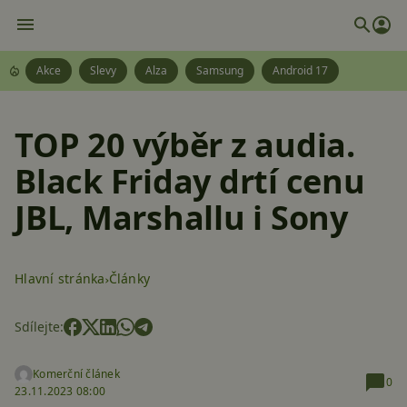
Akce
Slevy
Alza
Samsung
Android 17
TOP 20 výběr z audia.
Black Friday drtí cenu
JBL, Marshallu i Sony
Hlavní stránka
Články
Sdílejte:
Komerční článek
0
23.11.2023 08:00