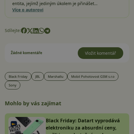
entita, jejímž jediným úkolem je přinášet…
Více o autorovi
Sdílejte:
Žádné komentáře
Vložit komentář
Black Friday
JBL
Marshallu
Mobil Pohotovost GSM s.r.o
Sony
Mohlo by vás zajímat
Black Friday: Datart vyprodává
elektroniku za absurdní ceny,