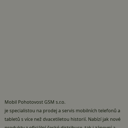
Mobil Pohotovost GSM s.r.o.
je specialistou na prodej a servis mobilních telefonů a
tabletů s více než dvacetiletou historií. Nabízí jak nové
produkty z oficiální české distribuce, tak i zánovní a